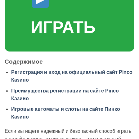
ИГРАТЬ
Содержимое
Регистрация и вход на официальный сайт Pinco
Казино
Преимущества регистрации на сайте Pinco
Казино
Игровые автоматы и слоты на сайте Пинко
Казино
Если вы ищете надежный и безопасный способ играть
в онлайн-казино, то пинко казино – это идеальный