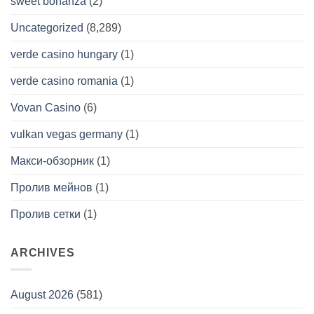
sweet bonanza
(2)
Uncategorized
(8,289)
verde casino hungary
(1)
verde casino romania
(1)
Vovan Casino
(6)
vulkan vegas germany
(1)
Макси-обзорник
(1)
Пролив мейнов
(1)
Пролив сетки
(1)
ARCHIVES
August 2026
(581)