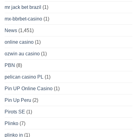
mr jack bet brazil
(1)
mx-bbrbet-casino
(1)
News
(1,451)
online casino
(1)
ozwin au casino
(1)
PBN
(8)
pelican casino PL
(1)
Pin UP Online Casino
(1)
Pin Up Peru
(2)
Pirots SE
(1)
Plinko
(7)
plinko in
(1)