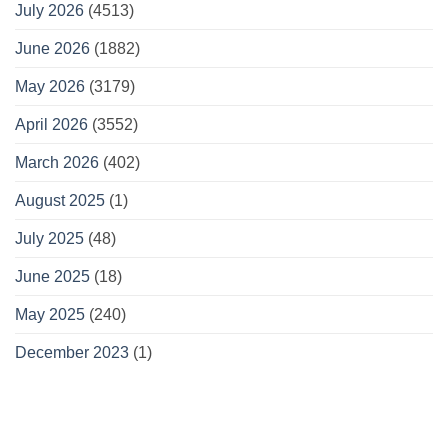
July 2026
(4513)
June 2026
(1882)
May 2026
(3179)
April 2026
(3552)
March 2026
(402)
August 2025
(1)
July 2025
(48)
June 2025
(18)
May 2025
(240)
December 2023
(1)