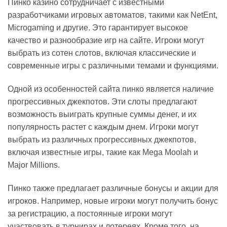
Пинко казино сотрудничает с известными
разработчиками игровых автоматов, такими как NetEnt,
Microgaming и другие. Это гарантирует высокое
качество и разнообразие игр на сайте. Игроки могут
выбрать из сотен слотов, включая классические и
современные игры с различными темами и функциями.
Одной из особенностей сайта пинко является наличие
прогрессивных джекпотов. Эти слоты предлагают
возможность выиграть крупные суммы денег, и их
популярность растет с каждым днем. Игроки могут
выбрать из различных прогрессивных джекпотов,
включая известные игры, такие как Mega Moolah и
Major Millions.
Пинко также предлагает различные бонусы и акции для
игроков. Например, новые игроки могут получить бонус
за регистрацию, а постоянные игроки могут
участвовать в турнирах и лотереях. Кроме того, на