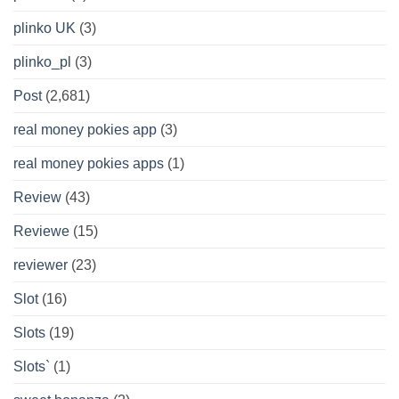
plinko UK
(3)
plinko_pl
(3)
Post
(2,681)
real money pokies app
(3)
real money pokies apps
(1)
Review
(43)
Reviewe
(15)
reviewer
(23)
Slot
(16)
Slots
(19)
Slots`
(1)