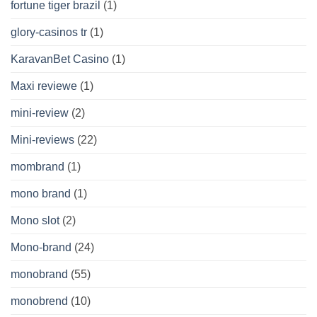
fortune tiger brazil
(1)
glory-casinos tr
(1)
KaravanBet Casino
(1)
Maxi reviewe
(1)
mini-review
(2)
Mini-reviews
(22)
mombrand
(1)
mono brand
(1)
Mono slot
(2)
Mono-brand
(24)
monobrand
(55)
monobrend
(10)