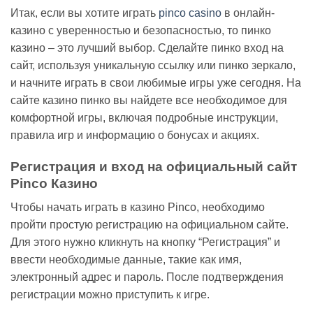
Итак, если вы хотите играть
pinco casino
в онлайн-
казино с уверенностью и безопасностью, то пинко
казино – это лучший выбор. Сделайте пинко вход на
сайт, используя уникальную ссылку или пинко зеркало,
и начните играть в свои любимые игры уже сегодня. На
сайте казино пинко вы найдете все необходимое для
комфортной игры, включая подробные инструкции,
правила игр и информацию о бонусах и акциях.
Регистрация и вход на официальный сайт
Pinco Казино
Чтобы начать играть в казино Pinco, необходимо
пройти простую регистрацию на официальном сайте.
Для этого нужно кликнуть на кнопку “Регистрация” и
ввести необходимые данные, такие как имя,
электронный адрес и пароль. После подтверждения
регистрации можно приступить к игре.