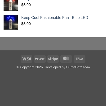
$
5.00
Keep Cool Fashionable Fan - Blue LED
$
5.00
Visa
PayPal
Stripe
MasterCard
Cash
On
© Copyright 2026. Developed by
ClimeSoft.com
Delivery