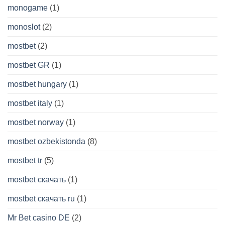
monogame
(1)
monoslot
(2)
mostbet
(2)
mostbet GR
(1)
mostbet hungary
(1)
mostbet italy
(1)
mostbet norway
(1)
mostbet ozbekistonda
(8)
mostbet tr
(5)
mostbet скачать
(1)
mostbet скачать ru
(1)
Mr Bet casino DE
(2)