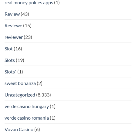
real money pokies apps
(1)
Review
(43)
Reviewe
(15)
reviewer
(23)
Slot
(16)
Slots
(19)
Slots`
(1)
sweet bonanza
(2)
Uncategorized
(8,333)
verde casino hungary
(1)
verde casino romania
(1)
Vovan Casino
(6)