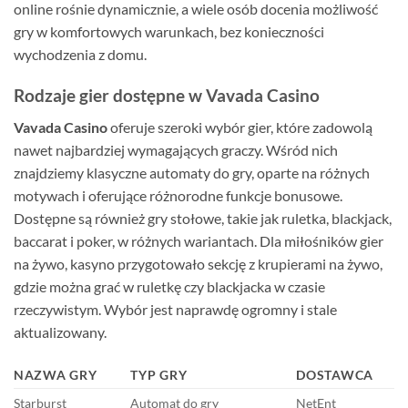
online rośnie dynamicznie, a wiele osób docenia możliwość
gry w komfortowych warunkach, bez konieczności
wychodzenia z domu.
Rodzaje gier dostępne w Vavada Casino
Vavada Casino
oferuje szeroki wybór gier, które zadowolą
nawet najbardziej wymagających graczy. Wśród nich
znajdziemy klasyczne automaty do gry, oparte na różnych
motywach i oferujące różnorodne funkcje bonusowe.
Dostępne są również gry stołowe, takie jak ruletka, blackjack,
baccarat i poker, w różnych wariantach. Dla miłośników gier
na żywo, kasyno przygotowało sekcję z krupierami na żywo,
gdzie można grać w ruletkę czy blackjacka w czasie
rzeczywistym. Wybór jest naprawdę ogromny i stale
aktualizowany.
NAZWA GRY
TYP GRY
DOSTAWCA
Starburst
Automat do gry
NetEnt