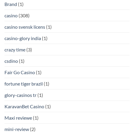
Brand
(1)
casino
(308)
casino svensk licens
(1)
casino-glory india
(1)
crazy time
(3)
csdino
(1)
Fair Go Casino
(1)
fortune tiger brazil
(1)
glory-casinos tr
(1)
KaravanBet Casino
(1)
Maxi reviewe
(1)
mini-review
(2)