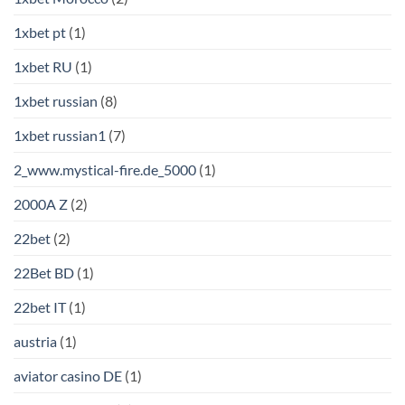
1xbet pt
(1)
1xbet RU
(1)
1xbet russian
(8)
1xbet russian1
(7)
2_www.mystical-fire.de_5000
(1)
2000A Z
(2)
22bet
(2)
22Bet BD
(1)
22bet IT
(1)
austria
(1)
aviator casino DE
(1)