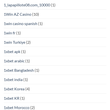
1_lapapillote08.com_10000
(1)
1Win AZ Casino
(10)
1win casino spanish
(1)
1win fr
(1)
1win Turkiye
(2)
1xbet apk
(1)
1xbet arabic
(1)
1xbet Bangladesh
(1)
1xbet india
(1)
1xbet Korea
(4)
1xbet KR
(1)
1xbet Morocco
(2)