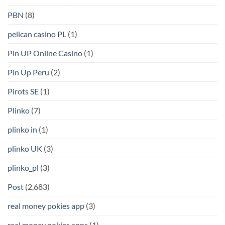
PBN
(8)
pelican casino PL
(1)
Pin UP Online Casino
(1)
Pin Up Peru
(2)
Pirots SE
(1)
Plinko
(7)
plinko in
(1)
plinko UK
(3)
plinko_pl
(3)
Post
(2,683)
real money pokies app
(3)
real money pokies apps
(1)