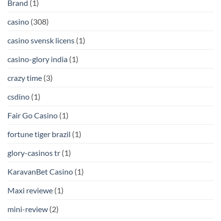
Brand
(1)
casino
(308)
casino svensk licens
(1)
casino-glory india
(1)
crazy time
(3)
csdino
(1)
Fair Go Casino
(1)
fortune tiger brazil
(1)
glory-casinos tr
(1)
KaravanBet Casino
(1)
Maxi reviewe
(1)
mini-review
(2)