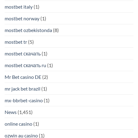
mostbet italy
(1)
mostbet norway
(1)
mostbet ozbekistonda
(8)
mostbet tr
(5)
mostbet скачать
(1)
mostbet скачать ru
(1)
Mr Bet casino DE
(2)
mr jack bet brazil
(1)
mx-bbrbet-casino
(1)
News
(1,451)
online casino
(1)
ozwin au casino
(1)