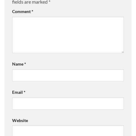
fields are marked
*
Comment
*
Name
*
Email
*
Website