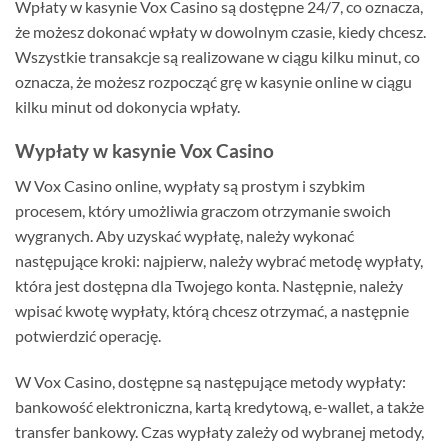
Wpłaty w kasynie Vox Casino są dostępne 24/7, co oznacza,
że możesz dokonać wpłaty w dowolnym czasie, kiedy chcesz.
Wszystkie transakcje są realizowane w ciągu kilku minut, co
oznacza, że możesz rozpocząć grę w kasynie online w ciągu
kilku minut od dokonycia wpłaty.
Wypłaty w kasynie Vox Casino
W Vox Casino online, wypłaty są prostym i szybkim
procesem, który umożliwia graczom otrzymanie swoich
wygranych. Aby uzyskać wypłatę, należy wykonać
następujące kroki: najpierw, należy wybrać metodę wypłaty,
która jest dostępna dla Twojego konta. Następnie, należy
wpisać kwotę wypłaty, którą chcesz otrzymać, a następnie
potwierdzić operację.
W Vox Casino, dostępne są następujące metody wypłaty:
bankowość elektroniczna, kartą kredytową, e-wallet, a także
transfer bankowy. Czas wypłaty zależy od wybranej metody,