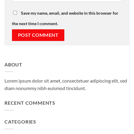
Save my name, email, and website in this browser for
the next time I comment.
ABOUT
Lorem ipsum dolor sit amet, consectetuer adipiscing elit, sed
diam nonummy nibh euismod tincidunt.
RECENT COMMENTS
CATEGORIES