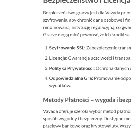
Bezpieczeństwo graczy jest dla Vavada pri
szyfrowania, aby chronić dane osobowe i f
renomowaną instytucję regulacyjną, co gwar
Gracze mogą mieć pewność, że ich środki są 
Szyfrowanie SSL:
Zabezpieczenie transm
Licencja:
Gwarancja uczciwości i transpa
Polityka Prywatności:
Ochrona danych o
Odpowiedzialna Gra:
Promowanie odpowi
wydatków.
Metody Płatności – wygoda i bezp
Vavada oferuje szeroki wybór metod płatnoś
sposób wygodny i bezpieczny. Dostępne meto
przelewy bankowe oraz kryptowaluty. Wszyst