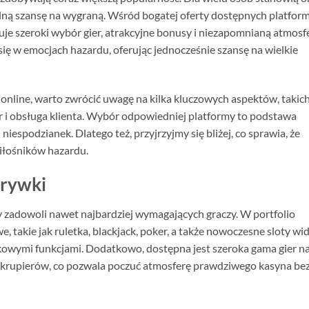
alną szansę na wygraną. Wśród bogatej oferty dostępnych platform
ruje szeroki wybór gier, atrakcyjne bonusy i niezapomnianą atmosf
się w emocjach hazardu, oferując jednocześnie szansę na wielkie
 online, warto zwrócić uwagę na kilka kluczowych aspektów, takic
er i obsługa klienta. Wybór odpowiedniej platformy to podstawa
niespodzianek. Dlatego też, przyjrzyjmy się bliżej, co sprawia, że
iłośników hazardu.
zrywki
y zadowoli nawet najbardziej wymagających graczy. W portfolio
 takie jak ruletka, blackjack, poker, a także nowoczesne sloty wi
tkowymi funkcjami. Dodatkowo, dostępna jest szeroka gama gier n
 krupierów, co pozwala poczuć atmosferę prawdziwego kasyna be