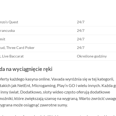
onzo’s Quest
24/7
Francuska
24/7
imit
24/7
tud, Three Card Poker
24/7
k, Live Baccarat
Określone godziny
a na wyciągnięcie ręki
erty każdego kasyna online. Vavada wyróżnia się w tej kategorii,
kich jak NetEnt, Microgaming, Play’n GO i wielu innych. Każda g
 w inny świat. Dodatkowo, sloty wideo często oferują dodatkowe
mnożniki, które zwiększają szansę na wygraną. Warto zwrócić uwag
wygrana może osiągnąć zawrotne sumy.