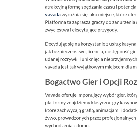
atrakcyjną formę spędzania czasu i potencj
vavada
wyróżnia się jako miejsce, które ofe
Platforma ta zaprasza graczy do zanurzenia 
zwycięstwa i ekscytujące przygody.
Decydując się na korzystanie z usług kasyna
jak bezpieczeństwo, licencja, dostępność gi
udanej rozrywki i uniknięcia nieprzyjemnych 
vavada jest tak wyjątkowym miejscem dla m
Bogactwo Gier i Opcji Ro
Vavada oferuje imponujący wybór gier, któr
platformy znajdziemy klasyczne gry kasynowe,
które zachwycają grafią, animacjami i doda
żywo, prowadzonych przez profesjonalnych
wychodzenia z domu.