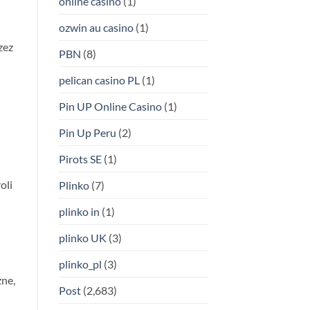
online casino
(1)
ozwin au casino
(1)
zez
PBN
(8)
pelican casino PL
(1)
Pin UP Online Casino
(1)
Pin Up Peru
(2)
Pirots SE
(1)
oli
Plinko
(7)
plinko in
(1)
plinko UK
(3)
plinko_pl
(3)
zne,
Post
(2,683)