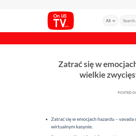
Skip
to
content
Search
for:
Zatrać się w emocjach
wielkie zwycię
POSTED 
Zatrać się w emocjach hazardu – vavada 
wirtualnym kasynie.