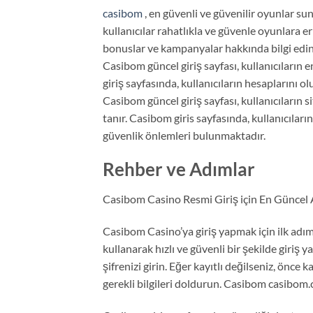
casibom
, en güvenli ve güvenilir oyunlar sun
kullanıcılar rahatlıkla ve güvenle oyunlara er
bonuslar ve kampanyalar hakkında bilgi edineb
Casibom güncel giriş sayfası, kullanıcıların
giriş sayfasında, kullanıcıların hesaplarını olu
Casibom güncel giriş sayfası, kullanıcıların
tanır. Casibom giris sayfasında, kullanıcıları
güvenlik önlemleri bulunmaktadır.
Rehber ve Adımlar
Casibom Casino Resmi Giriş için En Güncel
Casibom Casino’ya giriş yapmak için ilk adım,
kullanarak hızlı ve güvenli bir şekilde giriş y
şifrenizi girin. Eğer kayıtlı değilseniz, önce
gerekli bilgileri doldurun. Casibom casibom.