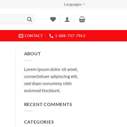
Languages
CONTACT
1-888-737-7963
ABOUT
Lorem ipsum dolor sit amet,
consectetuer adipiscing elit,
sed diam nonummy nibh
euismod tincidunt.
RECENT COMMENTS
CATEGORIES