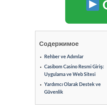
Содержимое
Rehber ve Adımlar
Casibom Casino Resmi Giriş:
Uygulama ve Web Sitesi
Yardımcı Olarak Destek ve
Güvenlik