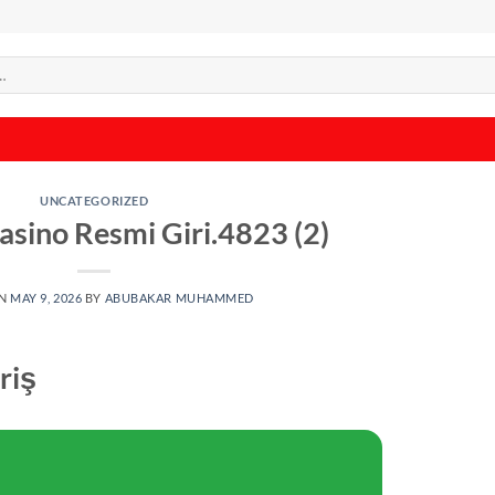
UNCATEGORIZED
sino Resmi Giri.4823 (2)
ON
MAY 9, 2026
BY
ABUBAKAR MUHAMMED
riş