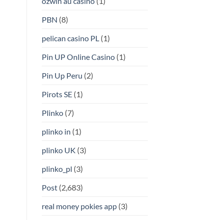
ozwin au casino
(1)
PBN
(8)
pelican casino PL
(1)
Pin UP Online Casino
(1)
Pin Up Peru
(2)
Pirots SE
(1)
Plinko
(7)
plinko in
(1)
plinko UK
(3)
plinko_pl
(3)
Post
(2,683)
real money pokies app
(3)