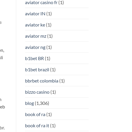
aviator casino fr
(1)
aviator IN
(1)
ı
aviator ke
(1)
aviator mz
(1)
aviator ng
(1)
en,
li
b1bet BR
(1)
b1bet brazil
(1)
bbrbet colombia
(1)
bizzo casino
(1)
n
blog
(1,306)
web
book of ra
(1)
book of ra it
(1)
ır.