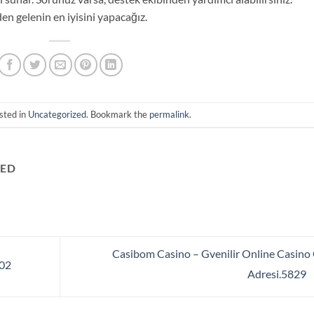
en gelenin en iyisini yapacağız.
sted in
Uncategorized
. Bookmark the
permalink
.
ED
Casibom Casino – Gvenilir Online Casino 
902
Adresi.5829