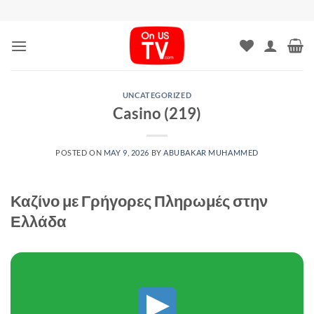
Skip
to
content
UNCATEGORIZED
Casino (219)
POSTED ON
MAY 9, 2026
BY
ABUBAKAR MUHAMMED
Καζίνο με Γρήγορες Πληρωμές στην
Ελλάδα