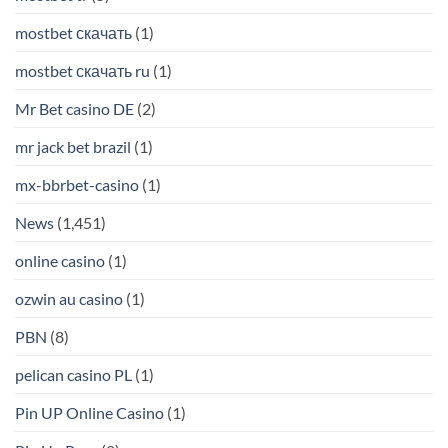
mostbet скачать
(1)
mostbet скачать ru
(1)
Mr Bet casino DE
(2)
mr jack bet brazil
(1)
mx-bbrbet-casino
(1)
News
(1,451)
online casino
(1)
ozwin au casino
(1)
PBN
(8)
pelican casino PL
(1)
Pin UP Online Casino
(1)