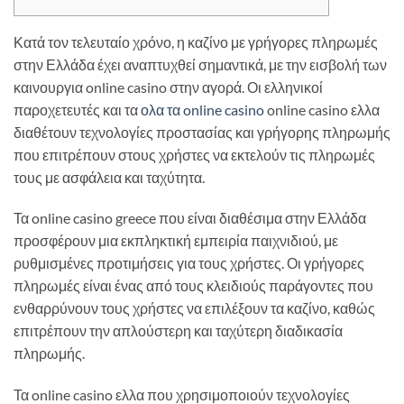
Κατά τον τελευταίο χρόνο, η καζίνο με γρήγορες πληρωμές
στην Ελλάδα έχει αναπτυχθεί σημαντικά, με την εισβολή των
καινουργια online casino στην αγορά. Οι ελληνικοί
παροχετευτές και τα
ολα τα online casino
online casino ελλα
διαθέτουν τεχνολογίες προστασίας και γρήγορης πληρωμής
που επιτρέπουν στους χρήστες να εκτελούν τις πληρωμές
τους με ασφάλεια και ταχύτητα.
Τα online casino greece που είναι διαθέσιμα στην Ελλάδα
προσφέρουν μια εκπληκτική εμπειρία παιχνιδιού, με
ρυθμισμένες προτιμήσεις για τους χρήστες. Οι γρήγορες
πληρωμές είναι ένας από τους κλειδιούς παράγοντες που
ενθαρρύνουν τους χρήστες να επιλέξουν τα καζίνο, καθώς
επιτρέπουν την απλούστερη και ταχύτερη διαδικασία
πληρωμής.
Τα online casino ελλα που χρησιμοποιούν τεχνολογίες