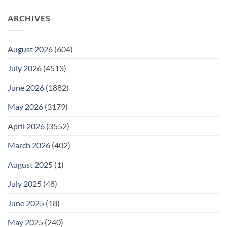
ARCHIVES
August 2026
(604)
July 2026
(4513)
June 2026
(1882)
May 2026
(3179)
April 2026
(3552)
March 2026
(402)
August 2025
(1)
July 2025
(48)
June 2025
(18)
May 2025
(240)