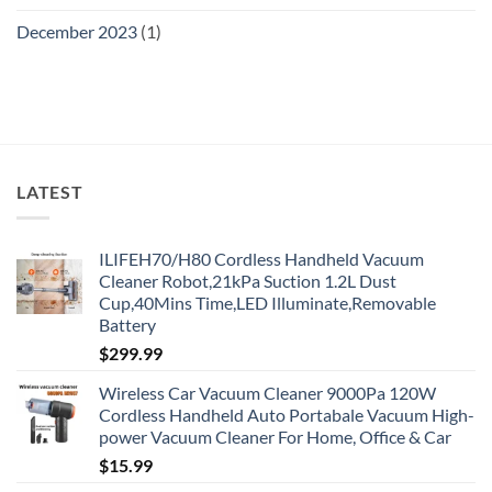
December 2023
(1)
LATEST
ILIFEH70/H80 Cordless Handheld Vacuum
Cleaner Robot,21kPa Suction 1.2L Dust
Cup,40Mins Time,LED Illuminate,Removable
Battery
$
299.99
Wireless Car Vacuum Cleaner 9000Pa 120W
Cordless Handheld Auto Portabale Vacuum High-
power Vacuum Cleaner For Home, Office & Car
$
15.99