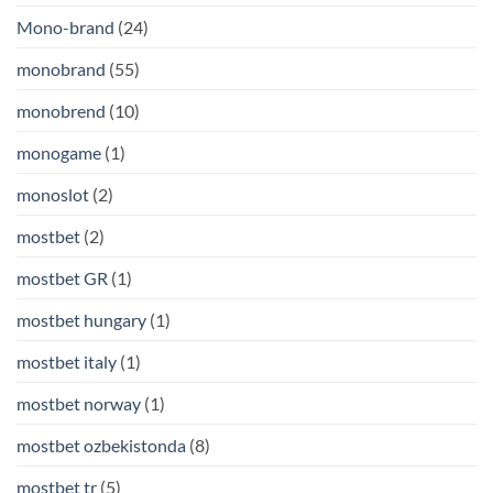
Mono-brand
(24)
monobrand
(55)
monobrend
(10)
monogame
(1)
monoslot
(2)
mostbet
(2)
mostbet GR
(1)
mostbet hungary
(1)
mostbet italy
(1)
mostbet norway
(1)
mostbet ozbekistonda
(8)
mostbet tr
(5)