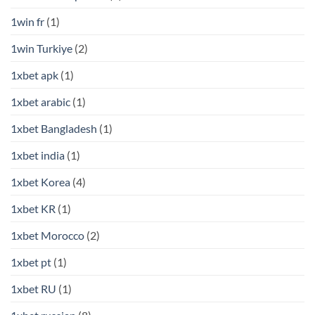
1win fr
(1)
1win Turkiye
(2)
1xbet apk
(1)
1xbet arabic
(1)
1xbet Bangladesh
(1)
1xbet india
(1)
1xbet Korea
(4)
1xbet KR
(1)
1xbet Morocco
(2)
1xbet pt
(1)
1xbet RU
(1)