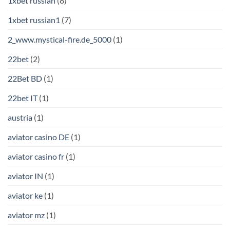
1xbet russian
(8)
1xbet russian1
(7)
2_www.mystical-fire.de_5000
(1)
22bet
(2)
22Bet BD
(1)
22bet IT
(1)
austria
(1)
aviator casino DE
(1)
aviator casino fr
(1)
aviator IN
(1)
aviator ke
(1)
aviator mz
(1)