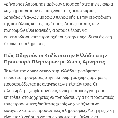
γρήγορης πληρωμής παρέχουν στους χρήστες την ευκαιρία
να χρηματοδοτούν τις παιχνίδια τους μέσω κάρτας,
χρημάτων ή άλλων μορφών πληρωμής, με την εξασφάλιση
της ασφάλειας και της ταχύτητας. Αυτός ο τύπος των
πληρωμών είναι ιδανικό για όσους θέλουν να
επικεντρώσουν την προσοχή τους στην παιχνίδι και όχι στη
διαδικασία πληρωμής.
Πώς Οδηγούν οι Καζίνοι στην Ελλάδα στην
Προσφορά Πληρωμών με Χωρίς Αρνήσεις
Τα καλύτερα online casino στην ελλάδα προσέφεραν
τεράστιες προσφορές στην πληρωμή με χωρίς αρνήσεις,
προσαρμόζοντας τις ανάγκες των πελατών τους. Οι
πληρωμές με χωρίς αρνήσεις είναι μια προσέγγιση που
επιτρέπει στους χρήστες να πληρώσουν για τις προσωπικές
τους προσωπικές διαθέσεις χωρίς να χρειάζονται να
εισάγουν κάποιες προσωπικές πληροφορίες. Αυτή η τεχνική
είναι πολύ χρήσιμη για τους χρήστες που θέλουν να