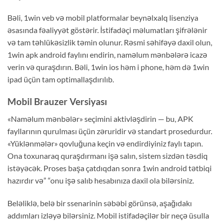
Bəli, 1win veb və mobil platformalar beynəlxalq lisenziya
əsasında fəaliyyət göstərir. İstifadəçi məlumatları şifrələnir
və tam təhlükəsizlik təmin olunur. Rəsmi səhifəyə daxil olun,
1win apk android faylını endirin, naməlum mənbələrə icazə
verin və quraşdırın. Bəli, 1win ios həm i phone, həm də 1win
ipad üçün tam optimallaşdırılıb.
Mobil Brauzer Versiyası
«Naməlum mənbələr» seçimini aktivləşdirin — bu, APK
fayllarının qurulması üçün zəruridir və standart prosedurdur.
«Yüklənmələr» qovluğuna keçin və endirdiyiniz faylı tapın.
Ona toxunaraq quraşdırmanı işə salın, sistem sizdən təsdiq
istəyəcək. Proses başa çatdıqdan sonra 1win android tətbiqi
hazırdır və” “onu işə salıb hesabınıza daxil ola bilərsiniz.
Beləliklə, belə bir ssenarinin səbəbi görünsə, aşağıdakı
addımları izləyə bilərsiniz. Mobil istifadəçilər bir neçə üsulla