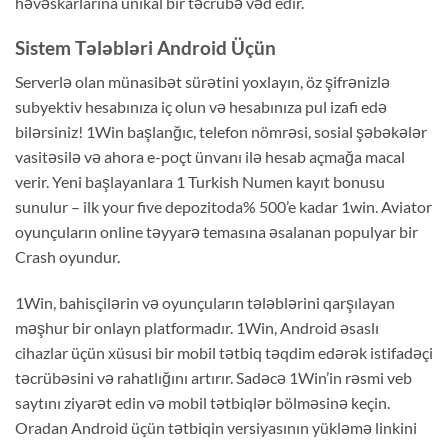
həvəskarlarına unikal bir təcrübə vəd edir.
Sistem Tələbləri Android Üçün
Serverlə olan münasibət sürətini yoxlayın, öz şifrənizlə
subyektiv hesabınıza iç olun və hesabınıza pul izafi edə
bilərsiniz! 1Win başlanğıc, telefon nömrəsi, sosial şəbəkələr
vasitəsilə və ahora e-poçt ünvanı ilə hesab açmağa macal
verir. Yeni başlayanlara 1 Turkish Numen kayıt bonusu
sunulur – ilk your five depozitoda% 500’e kadar 1win. Aviator
oyunçuların online təyyarə temasına əsalanan populyar bir
Crash oyundur.
1Win, bahisçilərin və oyunçuların tələblərini qarşılayan
məşhur bir onlayn platformadır. 1Win, Android əsaslı
cihazlar üçün xüsusi bir mobil tətbiq təqdim edərək istifadəçi
təcrübəsini və rahatlığını artırır. Sadəcə 1Win’in rəsmi veb
saytını ziyarət edin və mobil tətbiqlər bölməsinə keçin.
Oradan Android üçün tətbiqin versiyasının yükləmə linkini