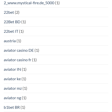
2_www.mystical-fire.de_5000
(1)
22bet
(2)
22Bet BD
(1)
22bet IT
(1)
austria
(1)
aviator casino DE
(1)
aviator casino fr
(1)
aviator IN
(1)
aviator ke
(1)
aviator mz
(1)
aviator ng
(1)
b1bet BR
(1)