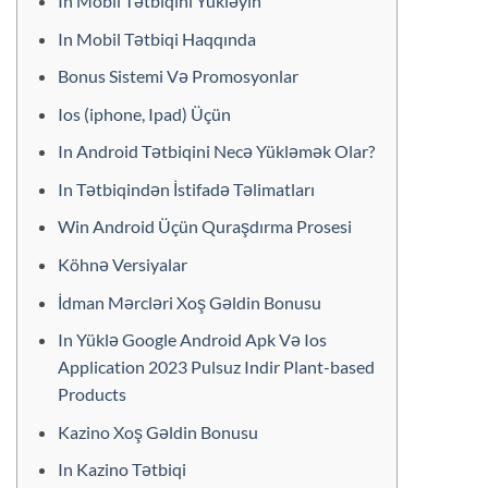
In Mobil Tətbiqini Yükləyin
In Mobil Tətbiqi Haqqında
Bonus Sistemi Və Promosyonlar
Ios (iphone, Ipad) Üçün
In Android Tətbiqini Necə Yükləmək Olar?
In Tətbiqindən İstifadə Təlimatları
Win Android Üçün Quraşdırma Prosesi
Köhnə Versiyalar
İdman Mərcləri Xoş Gəldin Bonusu
In Yüklə Google Android Apk Və Ios
Application 2023 Pulsuz Indir Plant-based
Products
Kazino Xoş Gəldin Bonusu
In Kazino Tətbiqi