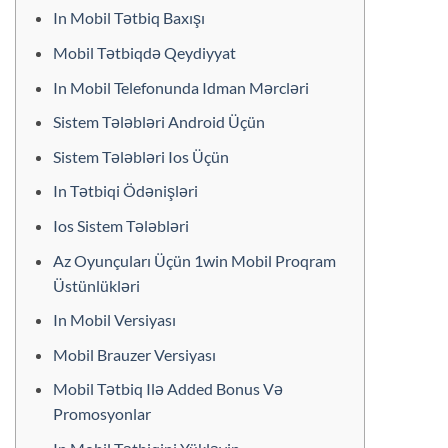
In Mobil Tətbiq Baxışı
Mobil Tətbiqdə Qeydiyyat
In Mobil Telefonunda Idman Mərcləri
Sistem Tələbləri Android Üçün
Sistem Tələbləri Ios Üçün
In Tətbiqi Ödənişləri
Ios Sistem Tələbləri
Az Oyunçuları Üçün 1win Mobil Proqram
Üstünlükləri
In Mobil Versiyası
Mobil Brauzer Versiyası
Mobil Tətbiq Ilə Added Bonus Və
Promosyonlar