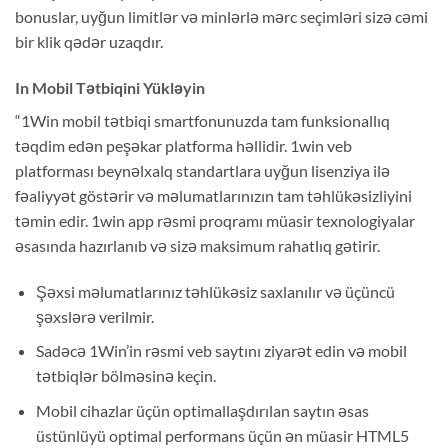
bonuslar, uyğun limitlər və minlərlə mərc seçimləri sizə cəmi
bir klik qədər uzaqdır.
In Mobil Tətbiqini Yükləyin
“1Win mobil tətbiqi smartfonunuzda tam funksionallıq
təqdim edən peşəkar platforma həllidir. 1win veb
platforması beynəlxalq standartlara uyğun lisenziya ilə
fəaliyyət göstərir və məlumatlarınızın tam təhlükəsizliyini
təmin edir. 1win app rəsmi proqramı müasir texnologiyalar
əsasında hazırlanıb və sizə maksimum rahatlıq gətirir.
Şəxsi məlumatlarınız təhlükəsiz saxlanılır və üçüncü
şəxslərə verilmir.
Sadəcə 1Win’in rəsmi veb saytını ziyarət edin və mobil
tətbiqlər bölməsinə keçin.
Mobil cihazlar üçün optimallaşdırılan saytın əsas
üstünlüyü optimal performans üçün ən müasir HTML5