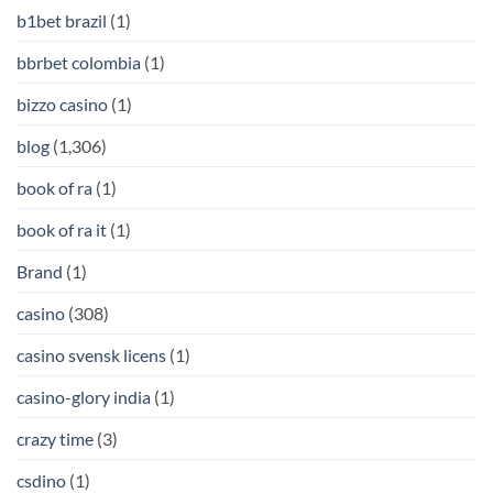
b1bet brazil
(1)
bbrbet colombia
(1)
bizzo casino
(1)
blog
(1,306)
book of ra
(1)
book of ra it
(1)
Brand
(1)
casino
(308)
casino svensk licens
(1)
casino-glory india
(1)
crazy time
(3)
csdino
(1)