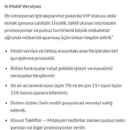
In Mobil Versiyası
Ən intresserad iştirakçılarımız pokerdə VIP statusu əldə
etmək şansına sahibdir. Üstəlik, təklif olunan müntəzəm
promosyonlar və pulsuz turnirlərlə böyük mükafatlar
uğrunda mübarizə aparmaq üçün imkan təqdim edirik.”
Mobil versiya və tətbiq arasındakı əsas fərqlərdən biri
quraşdırma prosesidir.
Bütün funksiyalar rahat şəkildə işləyir və masaüstü
versiyadan fərqlənmir.
Siz ən az several oyun üçün 7% və ən çox 11+ oyun üçün
15% bonus qazana bilərsiniz.
Sistem sizdən 1win mobil qısayola ad verməyi xahiş
edəcək.
Xüsusi Təkliflər — Müəyyən tədbirlər zamanı pulsuz mərc
şansları və digər promosyonlar verilir.