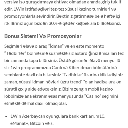
versiya isə quraşdırmaya ehtiyac olmadan anında giriş təklif
edir. 1Win istifadəçiləri tez-tez xüsusi kazino turnirləri və
promosyonlarla sevindirir. Bəxtiniz gətirməsə belə həftə içi
itkiləriniz üçün bizdən 30%-ə qədər keşbek ala biləcəksiniz.
Bonus Sistemi Və Promosyonlar
Seçimləri əlavə olaraq “İdman” və en este momento
“Tədbirlər” bölməsinə süzməklə siz axtardığınız əmsalları tez
bir zamanda tapa bilərsiniz. Üstdə görünən əlavə menyu ilə
siz 1win proqramımızda Canlı və Kiberidman bölmələrinə
semblante daxil ola bilərsiniz. ‘Tədbirlər’ üzərinə kliklədiyiniz
zaman, xüsusi idman növləri üzrə trend” “olan hadisələrə ən
sürətli çıxış əldə edəcəksiniz. Bizim zəngin mobil kazino
lobbimizə ana ekranın əsas menyusunda “Casino” seçimini
etməklə dərhal daxil olmaq olar.
1Win Azerbaycan oyunçulara bank kartları, m10,
eManat+, Bitcoin və s.