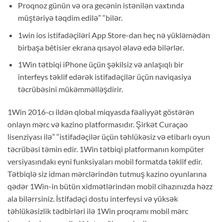
Proqnoz günün və ora gecənin istənilən vaxtında
müştəriyə təqdim edilə” “bilər.
1win ios istifadəçiləri App Store-dan heç nə yükləmədən
birbaşa bêtisier ekrana qısayol əlavə edə bilərlər.
1Win tətbiqi iPhone üçün şəkilsiz və anlaşıqlı bir
interfeys təklif edərək istifadəçilər üçün naviqasiya
təcrübəsini mükəmməlləşdirir.
1Win 2016-cı ildən qlobal miqyasda fəaliyyət göstərən
onlayn mərc və kazino platformasıdır. Şirkət Curaçao
lisenziyası ilə” “istifadəçilər üçün təhlükəsiz və etibarlı oyun
təcrübəsi təmin edir. 1Win tətbiqi platformanın kompüter
versiyasındakı eyni funksiyaları mobil formatda təklif edir.
Tətbiqlə siz idman mərclərindən tutmuş kazino oyunlarına
qədər 1Win-in bütün xidmətlərindən mobil cihazınızda həzz
ala bilərrsiniz. İstifadəçi dostu interfeysi və yüksək
təhlükəsizlik tədbirləri ilə 1Win proqramı mobil mərc