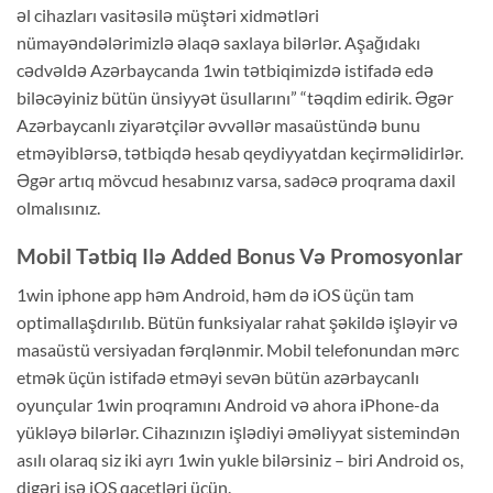
əl cihazları vasitəsilə müştəri xidmətləri
nümayəndələrimizlə əlaqə saxlaya bilərlər. Aşağıdakı
cədvəldə Azərbaycanda 1win tətbiqimizdə istifadə edə
biləcəyiniz bütün ünsiyyət üsullarını” “təqdim edirik. Əgər
Azərbaycanlı ziyarətçilər əvvəllər masaüstündə bunu
etməyiblərsə, tətbiqdə hesab qeydiyyatdan keçirməlidirlər.
Əgər artıq mövcud hesabınız varsa, sadəcə proqrama daxil
olmalısınız.
Mobil Tətbiq Ilə Added Bonus Və Promosyonlar
1win iphone app həm Android, həm də iOS üçün tam
optimallaşdırılıb. Bütün funksiyalar rahat şəkildə işləyir və
masaüstü versiyadan fərqlənmir. Mobil telefonundan mərc
etmək üçün istifadə etməyi sevən bütün azərbaycanlı
oyunçular 1win proqramını Android və ahora iPhone-da
yükləyə bilərlər. Cihazınızın işlədiyi əməliyyat sistemindən
asılı olaraq siz iki ayrı 1win yukle bilərsiniz – biri Android os,
digəri isə iOS qacetləri üçün.