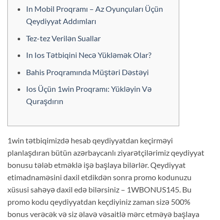
In Mobil Proqramı – Az Oyunçuları Üçün
Qeydiyyat Addımları
Tez-tez Verilən Suallar
In Ios Tətbiqini Necə Yükləmək Olar?
Bahis Proqramında Müştəri Dəstəyi
Ios Üçün 1win Proqramı: Yükləyin Və
Quraşdırın
1win tətbiqimizdə hesab qeydiyyatdan keçirməyi
planlaşdıran bütün azərbaycanlı ziyarətçilərimiz qeydiyyat
bonusu tələb etməklə işə başlaya bilərlər. Qeydiyyat
etimadnaməsini daxil etdikdən sonra promo kodunuzu
xüsusi sahəyə daxil edə bilərsiniz – 1WBONUS145. Bu
promo kodu qeydiyyatdan keçdiyiniz zaman sizə 500%
bonus verəcək və siz əlavə vəsaitlə mərc etməyə başlaya