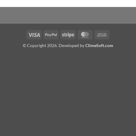
Visa
PayPal
Stripe
MasterCard
Cash
On
© Copyright 2026. Developed by
ClimeSoft.com
Delivery