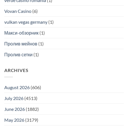
verde casino romania
(1)
Vovan Casino
(6)
vulkan vegas germany
(1)
Макси-обзорник
(1)
Пролив мейнов
(1)
Пролив сетки
(1)
ARCHIVES
August 2026
(606)
July 2026
(4513)
June 2026
(1882)
May 2026
(3179)