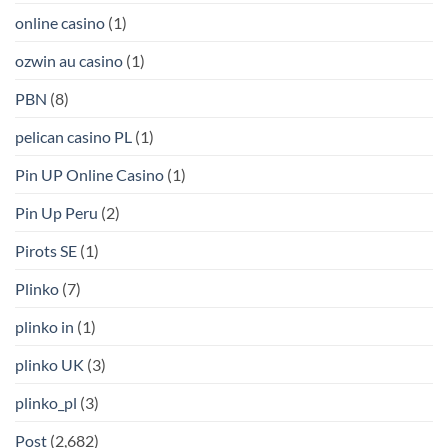
online casino
(1)
ozwin au casino
(1)
PBN
(8)
pelican casino PL
(1)
Pin UP Online Casino
(1)
Pin Up Peru
(2)
Pirots SE
(1)
Plinko
(7)
plinko in
(1)
plinko UK
(3)
plinko_pl
(3)
Post
(2,682)