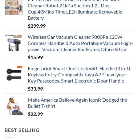
Cleaner Robot,21kPa Suction 1.2L Dust
Cup,40Mins Time,LED Illuminate,Removable
Battery
$
299.99
Wireless Car Vacuum Cleaner 9000Pa 120W
Cordless Handheld Auto Portabale Vacuum High-
power Vacuum Cleaner For Home, Office & Car
$
15.99
Fingerprint Smart Door Lock with Handle (4 in 1)
Keyless Entry, Config with Tuya APP have your
Key Passcodes, Smart Electronic Door Handle
$
33.99
Make America Believe Again Iconic Dodged the
Bullet T-shirt
$
22.99
BEST SELLING