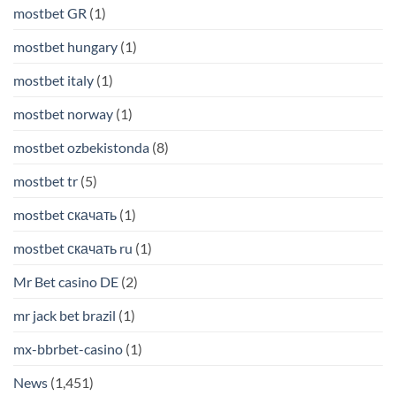
mostbet GR
(1)
mostbet hungary
(1)
mostbet italy
(1)
mostbet norway
(1)
mostbet ozbekistonda
(8)
mostbet tr
(5)
mostbet скачать
(1)
mostbet скачать ru
(1)
Mr Bet casino DE
(2)
mr jack bet brazil
(1)
mx-bbrbet-casino
(1)
News
(1,451)