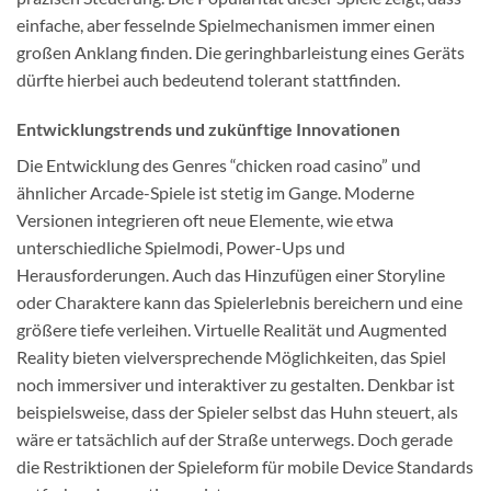
einfache, aber fesselnde Spielmechanismen immer einen
großen Anklang finden. Die geringhbarleistung eines Geräts
dürfte hierbei auch bedeutend tolerant stattfinden.
Entwicklungstrends und zukünftige Innovationen
Die Entwicklung des Genres “chicken road casino” und
ähnlicher Arcade-Spiele ist stetig im Gange. Moderne
Versionen integrieren oft neue Elemente, wie etwa
unterschiedliche Spielmodi, Power-Ups und
Herausforderungen. Auch das Hinzufügen einer Storyline
oder Charaktere kann das Spielerlebnis bereichern und eine
größere tiefe verleihen. Virtuelle Realität und Augmented
Reality bieten vielversprechende Möglichkeiten, das Spiel
noch immersiver und interaktiver zu gestalten. Denkbar ist
beispielsweise, dass der Spieler selbst das Huhn steuert, als
wäre er tatsächlich auf der Straße unterwegs. Doch gerade
die Restriktionen der Spieleform für mobile Device Standards