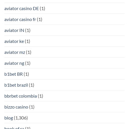
aviator casino DE
(1)
aviator casino fr
(1)
aviator IN
(1)
aviator ke
(1)
aviator mz
(1)
aviator ng
(1)
b1bet BR
(1)
b1bet brazil
(1)
bbrbet colombia
(1)
bizzo casino
(1)
blog
(1,306)
book of ra
(1)