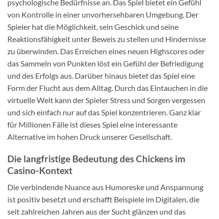
psychologische Bedürfnisse an. Das Spiel bietet ein Gefühl
von Kontrolle in einer unvorhersehbaren Umgebung. Der
Spieler hat die Möglichkeit, sein Geschick und seine
Reaktionsfähigkeit unter Beweis zu stellen und Hindernisse
zu überwinden. Das Erreichen eines neuen Highscores oder
das Sammeln von Punkten löst ein Gefühl der Befriedigung
und des Erfolgs aus. Darüber hinaus bietet das Spiel eine
Form der Flucht aus dem Alltag. Durch das Eintauchen in die
virtuelle Welt kann der Spieler Stress und Sorgen vergessen
und sich einfach nur auf das Spiel konzentrieren. Ganz klar
für Millionen Fälle ist dieses Spiel eine interessante
Alternative im hohen Druck unserer Gesellschaft.
Die langfristige Bedeutung des Chickens im
Casino-Kontext
Die verbindende Nuance aus Humoreske und Anspannung
ist positiv besetzt und erschafft Beispiele im Digitalen, die
seit zahlreichen Jahren aus der Sucht glänzen und das