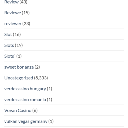
Review
(43)
Reviewe
(15)
reviewer
(23)
Slot
(16)
Slots
(19)
Slots`
(1)
sweet bonanza
(2)
Uncategorized
(8,333)
verde casino hungary
(1)
verde casino romania
(1)
Vovan Casino
(6)
vulkan vegas germany
(1)