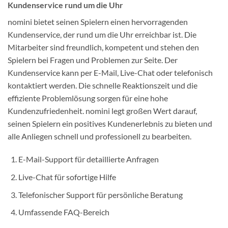
Kundenservice rund um die Uhr
nomini bietet seinen Spielern einen hervorragenden
Kundenservice, der rund um die Uhr erreichbar ist. Die
Mitarbeiter sind freundlich, kompetent und stehen den
Spielern bei Fragen und Problemen zur Seite. Der
Kundenservice kann per E-Mail, Live-Chat oder telefonisch
kontaktiert werden. Die schnelle Reaktionszeit und die
effiziente Problemlösung sorgen für eine hohe
Kundenzufriedenheit. nomini legt großen Wert darauf,
seinen Spielern ein positives Kundenerlebnis zu bieten und
alle Anliegen schnell und professionell zu bearbeiten.
E-Mail-Support für detaillierte Anfragen
Live-Chat für sofortige Hilfe
Telefonischer Support für persönliche Beratung
Umfassende FAQ-Bereich