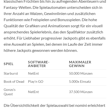
klassischen Früchten bis hin zu aufregenden Abenteuern und
Fantasy-Welten. Die Spielautomaten unterscheiden sich in
ihrer Anzahl an Walzen, Gewinnlinien und zusätzlichen
Funktionen wie Freispielen und Bonusspielen. Die hohe
Qualität der Grafiken und Animationen sorgt für ein visuell
ansprechendes Spielerlebnis, das den Spaßfaktor zusätzlich
erhöht. Für Liebhaber progressiver Jackpots gibt es ebenfalls
eine Auswahl an Spielen, bei denen im Laufe der Zeit immer
höhere Jackpots gewonnen werden können.
SOFTWARE-
MAXIMALER
SPIEL
ANBIETER
GEWINN
Starburst
NetEnt
50.000 Münzen
Book of Dead
Play’n GO
5.000x Einsatz
Gonzo’s
NetEnt
37.500 Münzen
Quest
Die Übersichtlichkeit der Spielauswahl bei nomini erleichtert