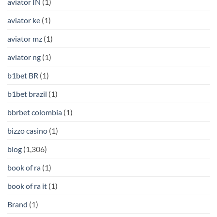
aviator IN
(1)
aviator ke
(1)
aviator mz
(1)
aviator ng
(1)
b1bet BR
(1)
b1bet brazil
(1)
bbrbet colombia
(1)
bizzo casino
(1)
blog
(1,306)
book of ra
(1)
book of ra it
(1)
Brand
(1)