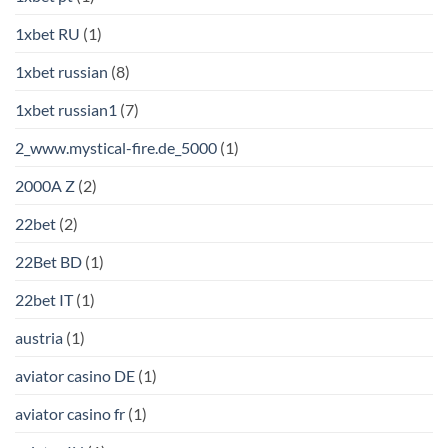
1xbet RU
(1)
1xbet russian
(8)
1xbet russian1
(7)
2_www.mystical-fire.de_5000
(1)
2000A Z
(2)
22bet
(2)
22Bet BD
(1)
22bet IT
(1)
austria
(1)
aviator casino DE
(1)
aviator casino fr
(1)