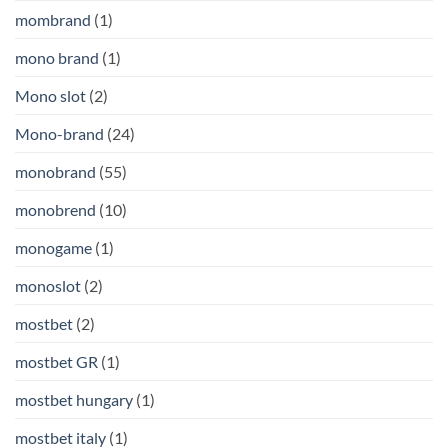
mombrand
(1)
mono brand
(1)
Mono slot
(2)
Mono-brand
(24)
monobrand
(55)
monobrend
(10)
monogame
(1)
monoslot
(2)
mostbet
(2)
mostbet GR
(1)
mostbet hungary
(1)
mostbet italy
(1)