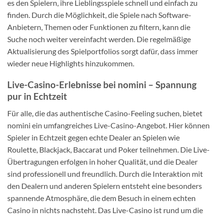
es den Spielern, ihre Lieblingsspiele schnell und einfach zu
finden. Durch die Möglichkeit, die Spiele nach Software-
Anbietern, Themen oder Funktionen zu filtern, kann die
Suche noch weiter vereinfacht werden. Die regelmäßige
Aktualisierung des Spielportfolios sorgt dafür, dass immer
wieder neue Highlights hinzukommen.
Live-Casino-Erlebnisse bei nomini – Spannung
pur in Echtzeit
Für alle, die das authentische Casino-Feeling suchen, bietet
nomini ein umfangreiches Live-Casino-Angebot. Hier können
Spieler in Echtzeit gegen echte Dealer an Spielen wie
Roulette, Blackjack, Baccarat und Poker teilnehmen. Die Live-
Übertragungen erfolgen in hoher Qualität, und die Dealer
sind professionell und freundlich. Durch die Interaktion mit
den Dealern und anderen Spielern entsteht eine besonders
spannende Atmosphäre, die dem Besuch in einem echten
Casino in nichts nachsteht. Das Live-Casino ist rund um die