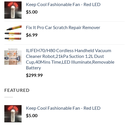
Keep Cool Fashionable Fan - Red LED
$
5.00
Fix It Pro Car Scratch Repair Remover
$
6.99
ILIFEH70/H80 Cordless Handheld Vacuum
Cleaner Robot,21kPa Suction 1.2L Dust
Cup,40Mins Time,LED Illuminate,Removable
Battery
$
299.99
FEATURED
Keep Cool Fashionable Fan - Red LED
$
5.00