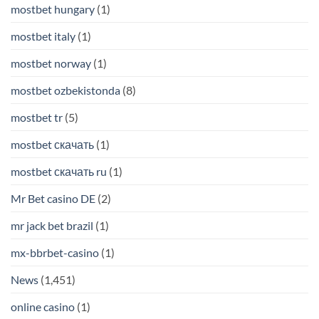
mostbet hungary
(1)
mostbet italy
(1)
mostbet norway
(1)
mostbet ozbekistonda
(8)
mostbet tr
(5)
mostbet скачать
(1)
mostbet скачать ru
(1)
Mr Bet casino DE
(2)
mr jack bet brazil
(1)
mx-bbrbet-casino
(1)
News
(1,451)
online casino
(1)