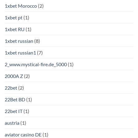
1xbet Morocco
(2)
1xbet pt
(1)
1xbet RU
(1)
1xbet russian
(8)
1xbet russian1
(7)
2_www.mystical-fire.de_5000
(1)
2000A Z
(2)
22bet
(2)
22Bet BD
(1)
22bet IT
(1)
austria
(1)
aviator casino DE
(1)