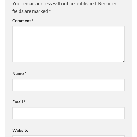
Your email address will not be published.
Required
fields are marked
*
Comment
*
Name
*
Email
*
Website