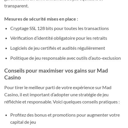
transparent.
Mesures de sécurité mises en place :
Cryptage SSL 128 bits pour toutes les transactions
Vérification d’identité obligatoire pour les retraits
Logiciels de jeu certifiés et audités régulièrement
Politique de jeu responsable avec outils d’auto-exclusion
Conseils pour maximiser vos gains sur Mad
Casino
Pour tirer le meilleur parti de votre expérience sur Mad
Casino, il est important d’adopter une stratégie de jeu
réfléchie et responsable. Voici quelques conseils pratiques :
Profitez des bonus et promotions pour augmenter votre
capital de jeu