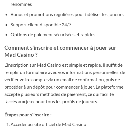
renommés
Bonus et promotions régulières pour fidéliser les joueurs
Support client disponible 24/7
Options de paiement sécurisées et rapides
Comment s’inscrire et commencer à jouer sur
Mad Casino ?
L’inscription sur Mad Casino est simple et rapide. Il suffit de
remplir un formulaire avec vos informations personnelles, de
vérifier votre compte via un email de confirmation, puis de
procéder à un dépôt pour commencer à jouer. La plateforme
accepte plusieurs méthodes de paiement, ce qui facilite
l’accès aux jeux pour tous les profils de joueurs.
Étapes pour s’inscrire :
Accéder au site officiel de Mad Casino