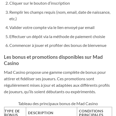
Cliquer sur le bouton d’inscription
Remplir les champs requis (nom, email, date de naissance,
etc.)
Valider votre compte via le lien envoyé par email
Effectuer un dépôt via la méthode de paiement choisie
Commencer à jouer et profiter des bonus de bienvenue
Les bonus et promotions disponibles sur Mad
Casino
Mad Casino propose une gamme complète de bonus pour
attirer et fidéliser ses joueurs. Ces promotions sont
régulièrement mises à jour et adaptées aux différents profils
de joueurs, qu’ils soient débutants ou expérimentés.
Tableau des principaux bonus de Mad Casino
TYPE DE
CONDITIONS
DESCRIPTION
BONUS
PRINCIPALES