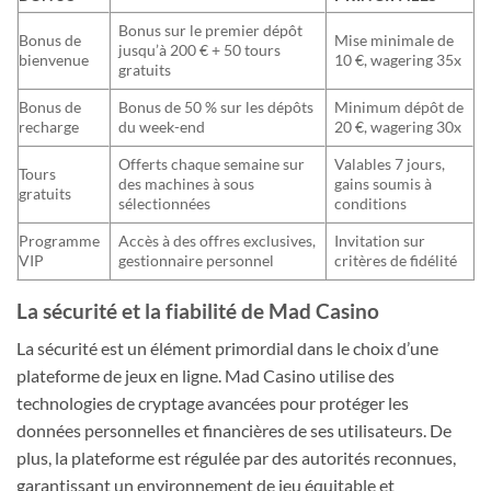
Bonus sur le premier dépôt
Bonus de
Mise minimale de
jusqu’à 200 € + 50 tours
bienvenue
10 €, wagering 35x
gratuits
Bonus de
Bonus de 50 % sur les dépôts
Minimum dépôt de
recharge
du week-end
20 €, wagering 30x
Offerts chaque semaine sur
Valables 7 jours,
Tours
des machines à sous
gains soumis à
gratuits
sélectionnées
conditions
Programme
Accès à des offres exclusives,
Invitation sur
VIP
gestionnaire personnel
critères de fidélité
La sécurité et la fiabilité de Mad Casino
La sécurité est un élément primordial dans le choix d’une
plateforme de jeux en ligne. Mad Casino utilise des
technologies de cryptage avancées pour protéger les
données personnelles et financières de ses utilisateurs. De
plus, la plateforme est régulée par des autorités reconnues,
garantissant un environnement de jeu équitable et