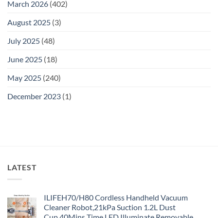
March 2026
(402)
August 2025
(3)
July 2025
(48)
June 2025
(18)
May 2025
(240)
December 2023
(1)
LATEST
ILIFEH70/H80 Cordless Handheld Vacuum
Cleaner Robot,21kPa Suction 1.2L Dust
Cup,40Mins Time,LED Illuminate,Removable