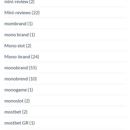
mini-review
(2)
Mini-reviews
(22)
mombrand
(1)
mono brand
(1)
Mono slot
(2)
Mono-brand
(24)
monobrand
(55)
monobrend
(10)
monogame
(1)
monoslot
(2)
mostbet
(2)
mostbet GR
(1)