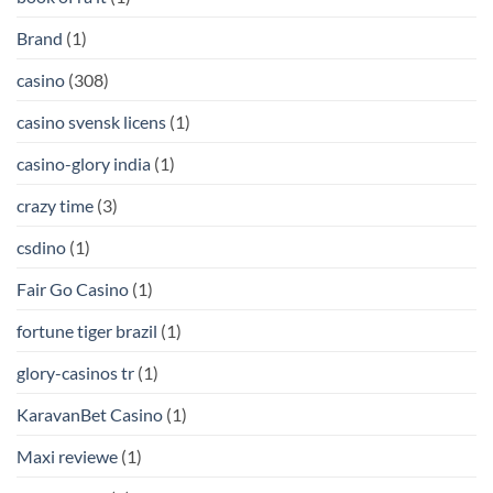
Brand
(1)
casino
(308)
casino svensk licens
(1)
casino-glory india
(1)
crazy time
(3)
csdino
(1)
Fair Go Casino
(1)
fortune tiger brazil
(1)
glory-casinos tr
(1)
KaravanBet Casino
(1)
Maxi reviewe
(1)