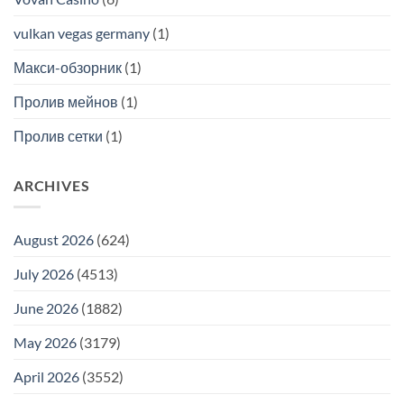
vulkan vegas germany
(1)
Макси-обзорник
(1)
Пролив мейнов
(1)
Пролив сетки
(1)
ARCHIVES
August 2026
(624)
July 2026
(4513)
June 2026
(1882)
May 2026
(3179)
April 2026
(3552)