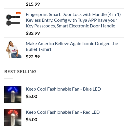
$
15.99
Fingerprint Smart Door Lock with Handle (4 in 1)
Keyless Entry, Config with Tuya APP have your
Key Passcodes, Smart Electronic Door Handle
$
33.99
Make America Believe Again Iconic Dodged the
Bullet T-shirt
$
22.99
BEST SELLING
Keep Cool Fashionable Fan - Blue LED
$
5.00
Keep Cool Fashionable Fan - Red LED
$
5.00