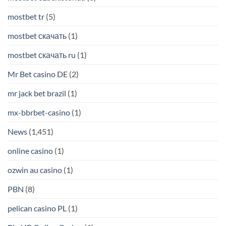
mostbet tr
(5)
mostbet скачать
(1)
mostbet скачать ru
(1)
Mr Bet casino DE
(2)
mr jack bet brazil
(1)
mx-bbrbet-casino
(1)
News
(1,451)
online casino
(1)
ozwin au casino
(1)
PBN
(8)
pelican casino PL
(1)