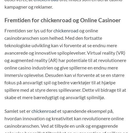
kampagner og reklamer.
Fremtiden for chickenroad og Online Casinoer
Fremtiden ser lys ud for
chickenroad
og online
casinobranschen som helhed. Med den fortsatte
teknologiske udvikling kan vi forvente at se endnu mere
avancerede og innovative spiloplevelser. Virtual reality (VR)
og augmented reality (AR) har potentiale til at revolutionere
online casino industrien og give spillerne en endnu mere
immersiv oplevelse. Desuden kan vi forvente at se en større
fokus på ansvarligt spil og bedre værktøjer til at hjælpe
spillere med at styre deres spillevaner. Dette vil bidrage til at
skabe et mere bæredygtigt og ansvarligt spilmiljø.
Samlet set er
chickenroad
et spændende eksempel på,
hvordan innovation og kreativitet kan revolutionere online
casinobranschen. Ved at tilbyde en unik og engagerende