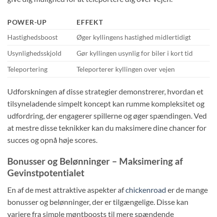
POWER-UP
EFFEKT
Hastighedsboost
Øger kyllingens hastighed midlertidigt
Usynlighedsskjold
Gør kyllingen usynlig for biler i kort tid
Teleportering
Teleporterer kyllingen over vejen
Udforskningen af disse strategier demonstrerer, hvordan et
tilsyneladende simpelt koncept kan rumme kompleksitet og
udfordring, der engagerer spillerne og øger spændingen. Ved
at mestre disse teknikker kan du maksimere dine chancer for
succes og opnå høje scores.
Bonusser og Belønninger – Maksimering af
Gevinstpotentialet
En af de mest attraktive aspekter af
chickenroad
er de mange
bonusser og belønninger, der er tilgængelige. Disse kan
variere fra simple møntboosts til mere spændende