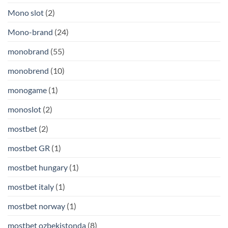
Mono slot
(2)
Mono-brand
(24)
monobrand
(55)
monobrend
(10)
monogame
(1)
monoslot
(2)
mostbet
(2)
mostbet GR
(1)
mostbet hungary
(1)
mostbet italy
(1)
mostbet norway
(1)
mostbet ozbekistonda
(8)