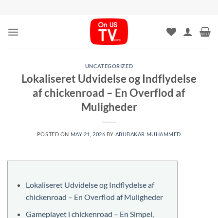
Skip
to
content
UNCATEGORIZED
Lokaliseret Udvidelse og Indflydelse
af chickenroad – En Overflod af
Muligheder
POSTED ON
MAY 21, 2026
BY
ABUBAKAR MUHAMMED
Lokaliseret Udvidelse og Indflydelse af
chickenroad – En Overflod af Muligheder
Gameplayet i chickenroad – En Simpel,