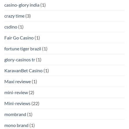
casino-glory india
(1)
crazy time
(3)
csdino
(1)
Fair Go Casino
(1)
fortune tiger brazil
(1)
glory-casinos tr
(1)
KaravanBet Casino
(1)
Maxi reviewe
(1)
mini-review
(2)
Mini-reviews
(22)
mombrand
(1)
mono brand
(1)