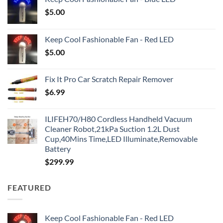
$
5.00
Keep Cool Fashionable Fan - Red LED
$
5.00
Fix It Pro Car Scratch Repair Remover
$
6.99
ILIFEH70/H80 Cordless Handheld Vacuum
Cleaner Robot,21kPa Suction 1.2L Dust
Cup,40Mins Time,LED Illuminate,Removable
Battery
$
299.99
FEATURED
Keep Cool Fashionable Fan - Red LED