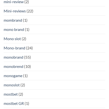
mini-review
(2)
Mini-reviews
(22)
mombrand
(1)
mono brand
(1)
Mono slot
(2)
Mono-brand
(24)
monobrand
(55)
monobrend
(10)
monogame
(1)
monoslot
(2)
mostbet
(2)
mostbet GR
(1)