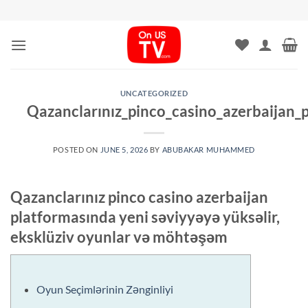
Skip
to
content
UNCATEGORIZED
Qazanclarınız_pinco_casino_azerbaijan_
POSTED ON
JUNE 5, 2026
BY
ABUBAKAR MUHAMMED
Qazanclarınız pinco casino azerbaijan
platformasında yeni səviyyəyə yüksəlir,
eksklüziv oyunlar və möhtəşəm
Oyun Seçimlərinin Zənginliyi