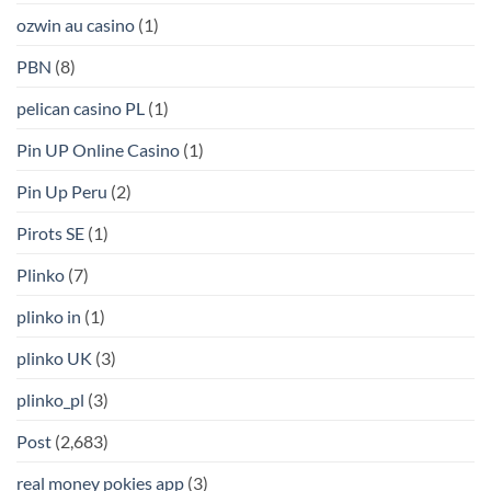
ozwin au casino
(1)
PBN
(8)
pelican casino PL
(1)
Pin UP Online Casino
(1)
Pin Up Peru
(2)
Pirots SE
(1)
Plinko
(7)
plinko in
(1)
plinko UK
(3)
plinko_pl
(3)
Post
(2,683)
real money pokies app
(3)