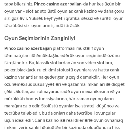
tapa bilərsiniz.
Pinco casino azerbaijan
-da hər kəs üçün bir
oyun var – slotlar, stolüstü oyunlar, canlı kazino və daha çoxu
sizi gözləyir. Yüksək keyfiyyətli qrafika, səssiz və sürətli oyun
təcrübəsi sizi oyunların içində itirəcək.
Oyun Seçimlərinin Zənginliyi
Pinco casino azerbaijan
platforması müxtəlif oyun
təminatçıları ilə əməkdaşlıq edərək oyun seçimində özünü
fərqləndirir. Bu, klassik slotlardan ən son video slotlara,
poker, blackjack, rulet kimi stolüstü oyunlara və hətta canlı
kazino variantlarına qədər geniş çeşid deməkdir. Hər oyun
özünəməxsus xüsusiyyətləri və qazanma imkanları ilə diqqət
çəkir. Slotlar, asılı olmayaraq sadə oyun mexanikasına və ya
mürəkkəb bonus funksiyalarına, hər zaman oyunçuların
marağını cəlb edir. Stolüstü oyunlar isə strateji düşüncə və
təcrübə tələb edir, bu da onları daha təcrübəli oyunçular
üçün ideal edir. Canlı kazino isə real dilerlərlə oyun oynamaq
imkanı verir, sanki həqiqətən bir kazinoda olduğunuzu hiss