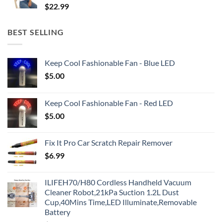
$
22.99
BEST SELLING
Keep Cool Fashionable Fan - Blue LED
$
5.00
Keep Cool Fashionable Fan - Red LED
$
5.00
Fix It Pro Car Scratch Repair Remover
$
6.99
ILIFEH70/H80 Cordless Handheld Vacuum
Cleaner Robot,21kPa Suction 1.2L Dust
Cup,40Mins Time,LED Illuminate,Removable
Battery