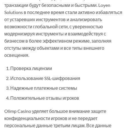
транзакции будут безопасными и быстрыми. Loyen
Solutions в последнее время стали активно избавляться
от устаревших инструментов и анализировать
возможности глобальной сети, с уверенностью
модернизируя инструменты и взаимодействуя с
бизнесом в более эффективном режиме, заполняя
отступы между объектами и все типы внешнего
освещения.
Проверка лицензии
Использование SSL-шифрования
Надежные платежные системы
Положительные отзывы игроков
Olimp Casino уделяет большое внимание защите
конфиденциальности игроков и не передает
персональные данные третьим лицам. Все данные