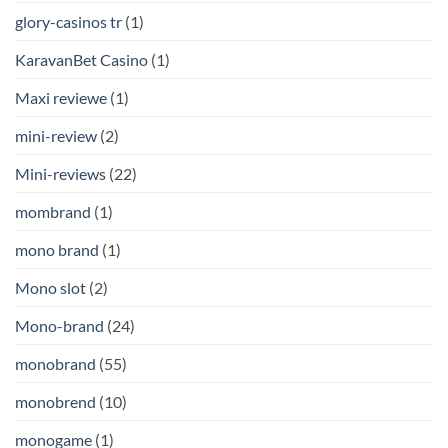
glory-casinos tr
(1)
KaravanBet Casino
(1)
Maxi reviewe
(1)
mini-review
(2)
Mini-reviews
(22)
mombrand
(1)
mono brand
(1)
Mono slot
(2)
Mono-brand
(24)
monobrand
(55)
monobrend
(10)
monogame
(1)