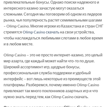
привлекательные бонусы. Однако поиски надежного и
интересного казино зачастую могут оказаться
сложными. Сегодня мы поговорим об одном из лидеров
рынка, чья популярность растет семимильными шагами
– Olimp Casino. Многие игроки из Казахстана и стран СНГ
стремятся
Olimp Casino скачать
на свои устройства,
чтобы наслаждаться любимыми слотами в любое время
и в любом месте.
Olimp Casino – это не просто интернет-казино, это целый
мир азарта, где каждый может найти что-то по душе.
Широкий ассортимент игр, щедрые бонусы,
профессиональная служба поддержки и удобный
интерфейс – вот лишь некоторые из преимуществ этой
платформы. Разберемся, почему именно Olimp Casino
привлекает так много поклонников азартных игр и что
нужно знать перед тем, как Olimp Casino скачать.