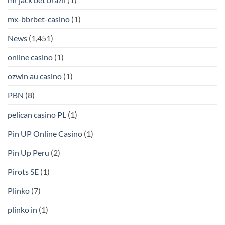
mx-bbrbet-casino
(1)
News
(1,451)
online casino
(1)
ozwin au casino
(1)
PBN
(8)
pelican casino PL
(1)
Pin UP Online Casino
(1)
Pin Up Peru
(2)
Pirots SE
(1)
Plinko
(7)
plinko in
(1)