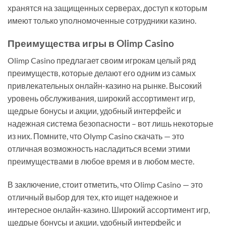
хранятся на защищенных серверах, доступ к которым
имеют только уполномоченные сотрудники казино.
Преимущества игры в Olimp Casino
Olimp Casino предлагает своим игрокам целый ряд
преимуществ, которые делают его одним из самых
привлекательных онлайн-казино на рынке. Высокий
уровень обслуживания, широкий ассортимент игр,
щедрые бонусы и акции, удобный интерфейс и
надежная система безопасности – вот лишь некоторые
из них. Помните, что Olymp Casino скачать — это
отличная возможность насладиться всеми этими
преимуществами в любое время и в любом месте.
В заключение, стоит отметить, что Olimp Casino — это
отличный выбор для тех, кто ищет надежное и
интересное онлайн-казино. Широкий ассортимент игр,
щедрые бонусы и акции, удобный интерфейс и