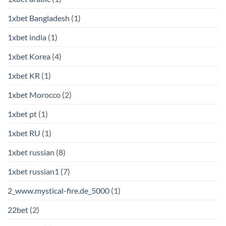
1xbet Bangladesh
(1)
1xbet india
(1)
1xbet Korea
(4)
1xbet KR
(1)
1xbet Morocco
(2)
1xbet pt
(1)
1xbet RU
(1)
1xbet russian
(8)
1xbet russian1
(7)
2_www.mystical-fire.de_5000
(1)
22bet
(2)