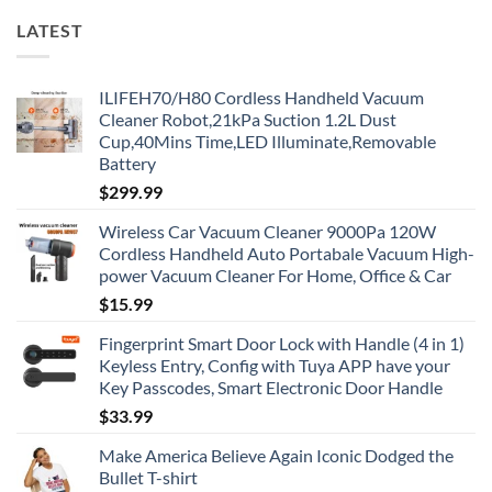
LATEST
ILIFEH70/H80 Cordless Handheld Vacuum
Cleaner Robot,21kPa Suction 1.2L Dust
Cup,40Mins Time,LED Illuminate,Removable
Battery
$
299.99
Wireless Car Vacuum Cleaner 9000Pa 120W
Cordless Handheld Auto Portabale Vacuum High-
power Vacuum Cleaner For Home, Office & Car
$
15.99
Fingerprint Smart Door Lock with Handle (4 in 1)
Keyless Entry, Config with Tuya APP have your
Key Passcodes, Smart Electronic Door Handle
$
33.99
Make America Believe Again Iconic Dodged the
Bullet T-shirt