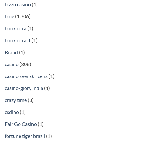
bizzo casino
(1)
blog
(1,306)
book of ra
(1)
book of ra it
(1)
Brand
(1)
casino
(308)
casino svensk licens
(1)
casino-glory india
(1)
crazy time
(3)
csdino
(1)
Fair Go Casino
(1)
fortune tiger brazil
(1)