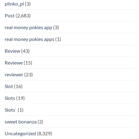
plinko_pl
(3)
Post
(2,683)
real money pokies app
(3)
real money pokies apps
(1)
Review
(43)
Reviewe
(15)
reviewer
(23)
Slot
(16)
Slots
(19)
Slots`
(1)
sweet bonanza
(2)
Uncategorized
(8,329)