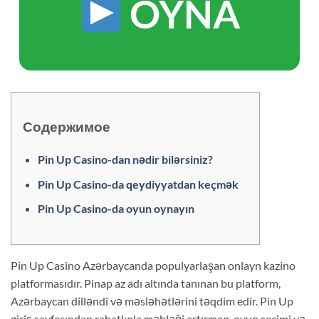
OYNA
Содержимое
Pin Up Casino-dan nədir bilərsiniz?
Pin Up Casino-da qeydiyyatdan keçmək
Pin Up Casino-da oyun oynayın
Pin Up Casino Azərbaycanda populyarlaşan onlayn kazino
platformasıdır. Pinap az adı altında tanınan bu platform,
Azərbaycan dilləndi və məsləhətlərini təqdim edir. Pin Up
giriş sayfasından rahatlıqla məbləği artırmaq, oyun seçimi və