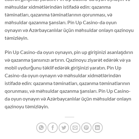
məhsuldar xidmətlərindən istifadə edin: qazanma
təminatları, qazanma təminatlarının qorunması, və
məhsuldar qazanma şansları. Pin Up Casino-da oyun
oynayın və Azərbaycanlılar üçün məhsuldar onlayn qazinoyu
təmizləyin.
Pin Up Casino-da oyun oynayın, pin up girişinizi asanlaşdırın
və qazanma şansınızı artırın. Qazinoyu ziyarət edərək və ya
mobil uydurğunu təklif edərək girişinizi yaratın. Pin Up
Casino-da oyun oynayın və məhsuldar xidmətlərindən
istifadə edin: qazanma təminatları, qazanma təminatlarının
qorunması, və məhsuldar qazanma şansları. Pin Up Casino-
da oyun oynayın və Azərbaycanlılar üçün məhsuldar onlayn
qazinoyu təmizləyin.