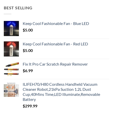
BEST SELLING
Keep Cool Fashionable Fan - Blue LED
$
5.00
Keep Cool Fashionable Fan - Red LED
$
5.00
Fix It Pro Car Scratch Repair Remover
$
6.99
ILIFEH70/H80 Cordless Handheld Vacuum
Cleaner Robot,21kPa Suction 1.2L Dust
Cup,40Mins Time,LED Illuminate,Removable
Battery
$
299.99