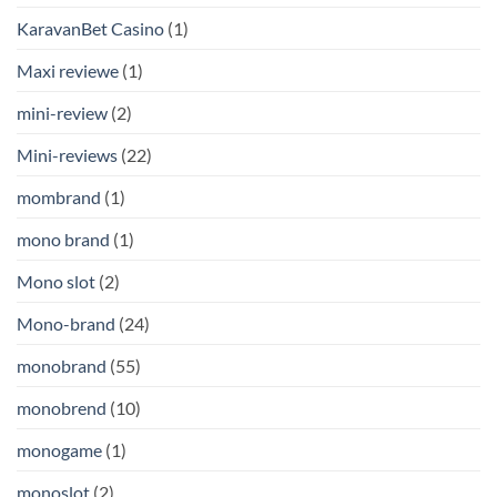
KaravanBet Casino
(1)
Maxi reviewe
(1)
mini-review
(2)
Mini-reviews
(22)
mombrand
(1)
mono brand
(1)
Mono slot
(2)
Mono-brand
(24)
monobrand
(55)
monobrend
(10)
monogame
(1)
monoslot
(2)