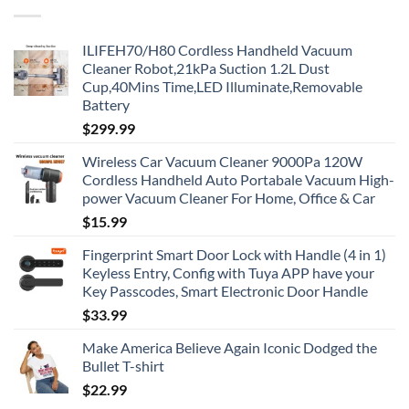
ILIFEH70/H80 Cordless Handheld Vacuum
Cleaner Robot,21kPa Suction 1.2L Dust
Cup,40Mins Time,LED Illuminate,Removable
Battery
$
299.99
Wireless Car Vacuum Cleaner 9000Pa 120W
Cordless Handheld Auto Portabale Vacuum High-
power Vacuum Cleaner For Home, Office & Car
$
15.99
Fingerprint Smart Door Lock with Handle (4 in 1)
Keyless Entry, Config with Tuya APP have your
Key Passcodes, Smart Electronic Door Handle
$
33.99
Make America Believe Again Iconic Dodged the
Bullet T-shirt
$
22.99