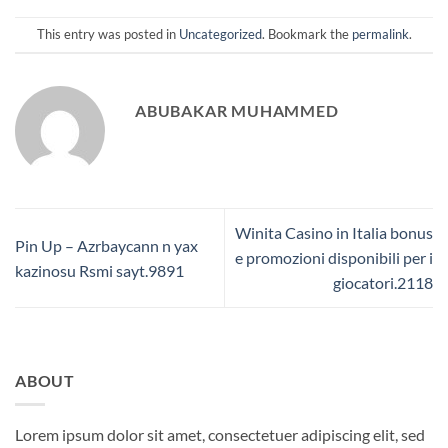
This entry was posted in
Uncategorized
. Bookmark the
permalink
.
ABUBAKAR MUHAMMED
Winita Casino in Italia bonus
Pin Up – Azrbaycann n yax
e promozioni disponibili per i
kazinosu Rsmi sayt.9891
giocatori.2118
ABOUT
Lorem ipsum dolor sit amet, consectetuer adipiscing elit, sed