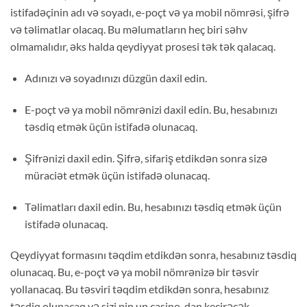
istifadəçinin adı və soyadı, e-poçt və ya mobil nömrəsi, şifrə
və təlimatlar olacaq. Bu məlumatların heç biri səhv
olmamalıdır, əks halda qeydiyyat prosesi tək tək qalacaq.
Adınızı və soyadınızı düzgün daxil edin.
E-poçt və ya mobil nömrənizi daxil edin. Bu, hesabınızı
təsdiq etmək üçün istifadə olunacaq.
Şifrənizi daxil edin. Şifrə, sifariş etdikdən sonra sizə
müraciət etmək üçün istifadə olunacaq.
Təlimatları daxil edin. Bu, hesabınızı təsdiq etmək üçün
istifadə olunacaq.
Qeydiyyat formasını təqdim etdikdən sonra, hesabınız təsdiq
olunacaq. Bu, e-poçt və ya mobil nömrənizə bir təsvir
yollanacaq. Bu təsviri təqdim etdikdən sonra, hesabınız
təsdiq olunacaq və sizi pin up casino-dan keçirəcək.