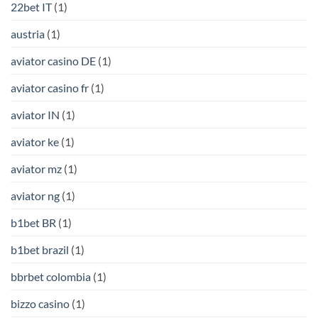
22bet IT
(1)
austria
(1)
aviator casino DE
(1)
aviator casino fr
(1)
aviator IN
(1)
aviator ke
(1)
aviator mz
(1)
aviator ng
(1)
b1bet BR
(1)
b1bet brazil
(1)
bbrbet colombia
(1)
bizzo casino
(1)