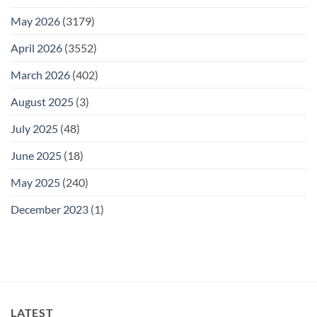
May 2026
(3179)
April 2026
(3552)
March 2026
(402)
August 2025
(3)
July 2025
(48)
June 2025
(18)
May 2025
(240)
December 2023
(1)
LATEST