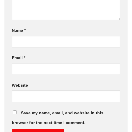
Name
*
Email
*
Website
Save my name, email, and website in this
browser for the next time I comment.