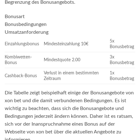
Begrenzung des Bonusangebots.
Bonusart
Bonusbedingungen
Umsatzanforderung
5x
Einzahlungsbonus
Mindesteinzahlung 10€
Bonusbetrag
Kombiwetten-
3x
Mindestquote 2.00
Bonus
Bonusbetrag
Verlust in einem bestimmten
1x
Cashback-Bonus
Zeitraum
Bonusbetrag
Die Tabelle zeigt beispielhaft einige der Bonusangebote von
xon bet und die damit verbundenen Bedingungen. Es ist
wichtig zu beachten, dass sich die Bonusangebote und
Bedingungen jederzeit ändern können. Daher ist es ratsam,
sich vor der Inanspruchnahme eines Bonus auf der
Webseite von xon bet über die aktuellen Angebote zu
informieren.