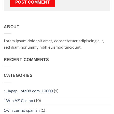
ABOUT
Lorem ipsum dolor sit amet, consectetuer adipiscing elit,
sed diam nonummy nibh euismod tincidunt.
RECENT COMMENTS
CATEGORIES
1_lapapillote08.com_10000
(1)
1Win AZ Casino
(10)
1win casino spanish
(1)