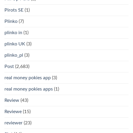
Pirots SE
(1)
Plinko
(7)
plinko in
(1)
plinko UK
(3)
plinko_pl
(3)
Post
(2,683)
real money pokies app
(3)
real money pokies apps
(1)
Review
(43)
Reviewe
(15)
reviewer
(23)