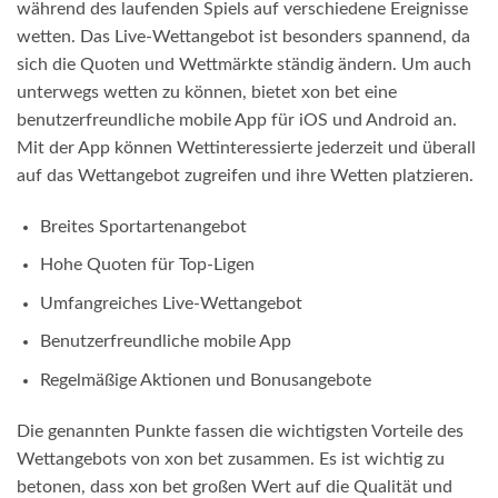
während des laufenden Spiels auf verschiedene Ereignisse
wetten. Das Live-Wettangebot ist besonders spannend, da
sich die Quoten und Wettmärkte ständig ändern. Um auch
unterwegs wetten zu können, bietet xon bet eine
benutzerfreundliche mobile App für iOS und Android an.
Mit der App können Wettinteressierte jederzeit und überall
auf das Wettangebot zugreifen und ihre Wetten platzieren.
Breites Sportartenangebot
Hohe Quoten für Top-Ligen
Umfangreiches Live-Wettangebot
Benutzerfreundliche mobile App
Regelmäßige Aktionen und Bonusangebote
Die genannten Punkte fassen die wichtigsten Vorteile des
Wettangebots von xon bet zusammen. Es ist wichtig zu
betonen, dass xon bet großen Wert auf die Qualität und