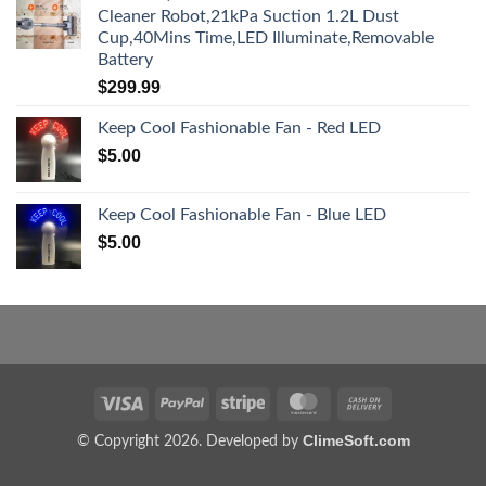
Cleaner Robot,21kPa Suction 1.2L Dust
Cup,40Mins Time,LED Illuminate,Removable
Battery
$
299.99
Keep Cool Fashionable Fan - Red LED
$
5.00
Keep Cool Fashionable Fan - Blue LED
$
5.00
Visa
PayPal
Stripe
MasterCard
Cash
On
ClimeSoft.com
© Copyright 2026. Developed by
Delivery