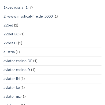
1xbet russian1
(7)
2_www.mystical-fire.de_5000
(1)
22bet
(2)
22Bet BD
(1)
22bet IT
(1)
austria
(1)
aviator casino DE
(1)
aviator casino fr
(1)
aviator IN
(1)
aviator ke
(1)
aviator mz
(1)