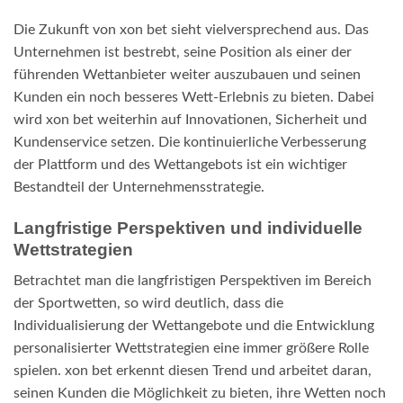
Die Zukunft von xon bet sieht vielversprechend aus. Das
Unternehmen ist bestrebt, seine Position als einer der
führenden Wettanbieter weiter auszubauen und seinen
Kunden ein noch besseres Wett-Erlebnis zu bieten. Dabei
wird xon bet weiterhin auf Innovationen, Sicherheit und
Kundenservice setzen. Die kontinuierliche Verbesserung
der Plattform und des Wettangebots ist ein wichtiger
Bestandteil der Unternehmensstrategie.
Langfristige Perspektiven und individuelle
Wettstrategien
Betrachtet man die langfristigen Perspektiven im Bereich
der Sportwetten, so wird deutlich, dass die
Individualisierung der Wettangebote und die Entwicklung
personalisierter Wettstrategien eine immer größere Rolle
spielen. xon bet erkennt diesen Trend und arbeitet daran,
seinen Kunden die Möglichkeit zu bieten, ihre Wetten noch