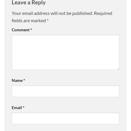
Leave a Reply
Your email address will not be published.
Required
fields are marked
*
Comment
*
Name
*
Email
*