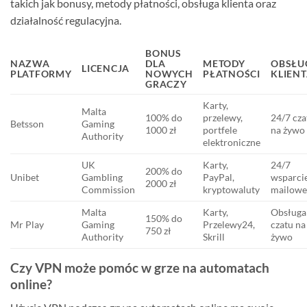
takich jak bonusy, metody płatności, obsługa klienta oraz
działalność regulacyjna.
BONUS
NAZWA
DLA
METODY
OBSŁU
LICENCJA
PLATFORMY
NOWYCH
PŁATNOŚCI
KLIEN
GRACZY
Karty,
Malta
100% do
przelewy,
24/7 cza
Betsson
Gaming
1000 zł
portfele
na żywo
Authority
elektroniczne
UK
Karty,
24/7
200% do
Unibet
Gambling
PayPal,
wsparcie
2000 zł
Commission
kryptowaluty
mailow
Malta
Karty,
Obsługa
150% do
Mr Play
Gaming
Przelewy24,
czatu na
750 zł
Authority
Skrill
żywo
Czy VPN może pomóc w grze na automatach
online?