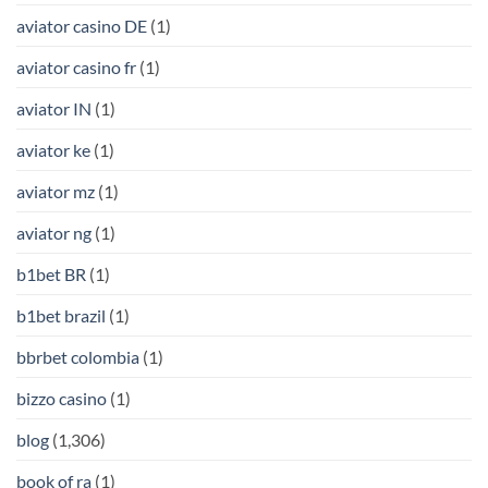
aviator casino DE
(1)
aviator casino fr
(1)
aviator IN
(1)
aviator ke
(1)
aviator mz
(1)
aviator ng
(1)
b1bet BR
(1)
b1bet brazil
(1)
bbrbet colombia
(1)
bizzo casino
(1)
blog
(1,306)
book of ra
(1)