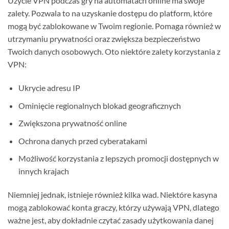
Użycie VPN podczas gry na automatach online ma swoje
zalety. Pozwala to na uzyskanie dostępu do platform, które
mogą być zablokowane w Twoim regionie. Pomaga również w
utrzymaniu prywatności oraz zwiększa bezpieczeństwo
Twoich danych osobowych. Oto niektóre zalety korzystania z
VPN:
Ukrycie adresu IP
Ominięcie regionalnych blokad geograficznych
Zwiększona prywatność online
Ochrona danych przed cyberatakami
Możliwość korzystania z lepszych promocji dostępnych w
innych krajach
Niemniej jednak, istnieje również kilka wad. Niektóre kasyna
mogą zablokować konta graczy, którzy używają VPN, dlatego
ważne jest, aby dokładnie czytać zasady użytkowania danej