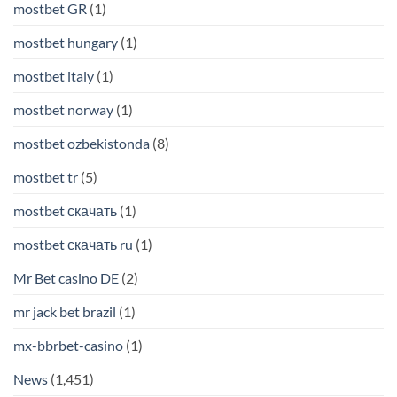
mostbet GR
(1)
mostbet hungary
(1)
mostbet italy
(1)
mostbet norway
(1)
mostbet ozbekistonda
(8)
mostbet tr
(5)
mostbet скачать
(1)
mostbet скачать ru
(1)
Mr Bet casino DE
(2)
mr jack bet brazil
(1)
mx-bbrbet-casino
(1)
News
(1,451)