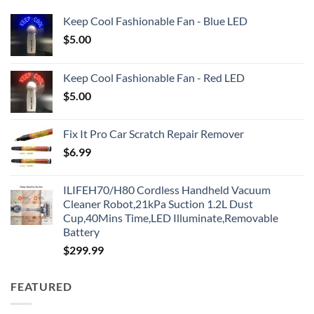
Keep Cool Fashionable Fan - Blue LED
$
5.00
Keep Cool Fashionable Fan - Red LED
$
5.00
Fix It Pro Car Scratch Repair Remover
$
6.99
ILIFEH70/H80 Cordless Handheld Vacuum
Cleaner Robot,21kPa Suction 1.2L Dust
Cup,40Mins Time,LED Illuminate,Removable
Battery
$
299.99
FEATURED