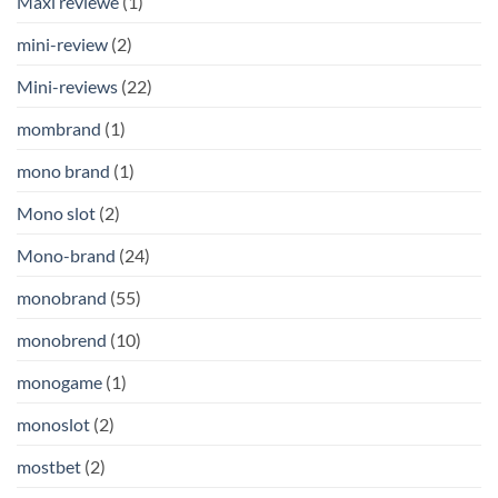
Maxi reviewe
(1)
mini-review
(2)
Mini-reviews
(22)
mombrand
(1)
mono brand
(1)
Mono slot
(2)
Mono-brand
(24)
monobrand
(55)
monobrend
(10)
monogame
(1)
monoslot
(2)
mostbet
(2)