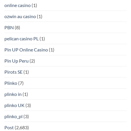
online casino
(1)
ozwin au casino
(1)
PBN
(8)
pelican casino PL
(1)
Pin UP Online Casino
(1)
Pin Up Peru
(2)
Pirots SE
(1)
Plinko
(7)
plinko in
(1)
plinko UK
(3)
plinko_pl
(3)
Post
(2,683)