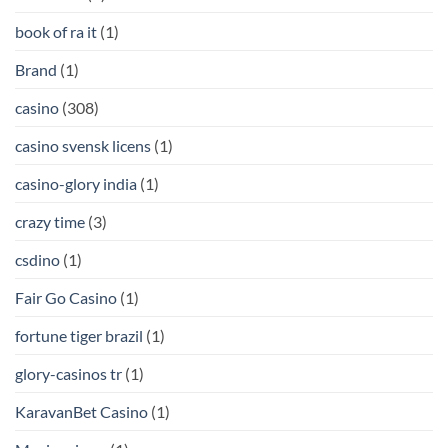
book of ra it
(1)
Brand
(1)
casino
(308)
casino svensk licens
(1)
casino-glory india
(1)
crazy time
(3)
csdino
(1)
Fair Go Casino
(1)
fortune tiger brazil
(1)
glory-casinos tr
(1)
KaravanBet Casino
(1)