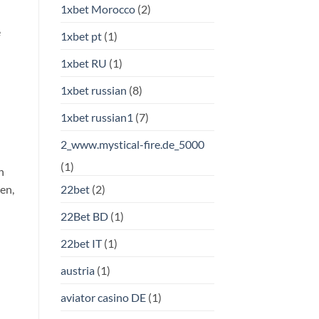
1xbet Morocco
(2)
e
1xbet pt
(1)
1xbet RU
(1)
1xbet russian
(8)
1xbet russian1
(7)
2_www.mystical-fire.de_5000
(1)
n
22bet
(2)
en,
22Bet BD
(1)
22bet IT
(1)
austria
(1)
aviator casino DE
(1)