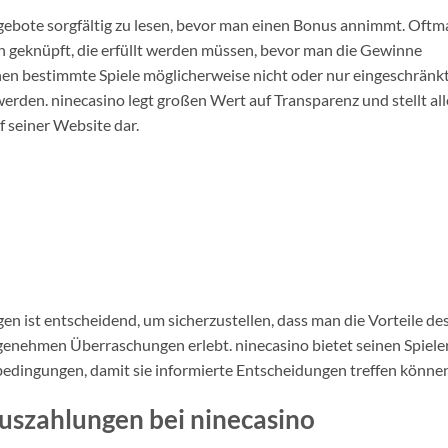
ngebote sorgfältig zu lesen, bevor man einen Bonus annimmt. Oftm
geknüpft, die erfüllt werden müssen, bevor man die Gewinne
en bestimmte Spiele möglicherweise nicht oder nur eingeschränk
rden. ninecasino legt großen Wert auf Transparenz und stellt all
 seiner Website dar.
n ist entscheidend, um sicherzustellen, dass man die Vorteile de
enehmen Überraschungen erlebt. ninecasino bietet seinen Spiele
edingungen, damit sie informierte Entscheidungen treffen können
szahlungen bei ninecasino