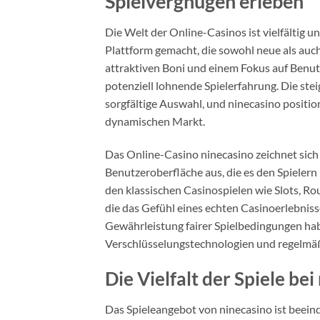
Spielvergnügen erleben
Die Welt der Online-Casinos ist vielfältig 
Plattform gemacht, die sowohl neue als auch 
attraktiven Boni und einem Fokus auf Benut
potenziell lohnende Spielerfahrung. Die ste
sorgfältige Auswahl, und ninecasino position
dynamischen Markt.
Das Online-Casino ninecasino zeichnet sich
Benutzeroberfläche aus, die es den Spielern 
den klassischen Casinospielen wie Slots, Ro
die das Gefühl eines echten Casinoerlebnisse
Gewährleistung fairer Spielbedingungen habe
Verschlüsselungstechnologien und regelmäßi
Die Vielfalt der Spiele bei
Das Spieleangebot von ninecasino ist beein