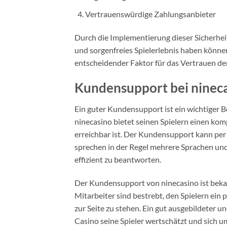
Vertrauenswürdige Zahlungsanbieter
Durch die Implementierung dieser Sicherheit
und sorgenfreies Spielerlebnis haben können
entscheidender Faktor für das Vertrauen der
Kundensupport bei ninec
Ein guter Kundensupport ist ein wichtiger 
ninecasino bietet seinen Spielern einen k
erreichbar ist. Der Kundensupport kann per 
sprechen in der Regel mehrere Sprachen und s
effizient zu beantworten.
Der Kundensupport von ninecasino ist bekann
Mitarbeiter sind bestrebt, den Spielern ein
zur Seite zu stehen. Ein gut ausgebildeter u
Casino seine Spieler wertschätzt und sich u