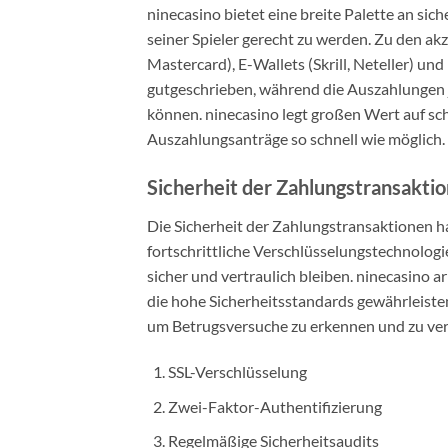
ninecasino bietet eine breite Palette an 
seiner Spieler gerecht zu werden. Zu den a
Mastercard), E-Wallets (Skrill, Neteller) u
gutgeschrieben, während die Auszahlungen 
können. ninecasino legt großen Wert auf sc
Auszahlungsanträge so schnell wie möglich.
Sicherheit der Zahlungstransakti
Die Sicherheit der Zahlungstransaktionen ha
fortschrittliche Verschlüsselungstechnologie
sicher und vertraulich bleiben. ninecasino
die hohe Sicherheitsstandards gewährleiste
um Betrugsversuche zu erkennen und zu ver
SSL-Verschlüsselung
Zwei-Faktor-Authentifizierung
Regelmäßige Sicherheitsaudits