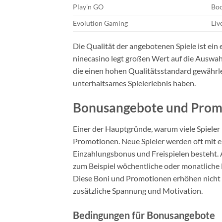
Play'n GO
Boo
Evolution Gaming
Liv
Die Qualität der angebotenen Spiele ist ein 
ninecasino legt großen Wert auf die Auswahl
die einen hohen Qualitätsstandard gewährleis
unterhaltsames Spielerlebnis haben.
Bonusangebote und Promo
Einer der Hauptgründe, warum viele Spieler
Promotionen. Neue Spieler werden oft mit 
Einzahlungsbonus und Freispielen besteht. A
zum Beispiel wöchentliche oder monatliche
Diese Boni und Promotionen erhöhen nicht 
zusätzliche Spannung und Motivation.
Bedingungen für Bonusangebote