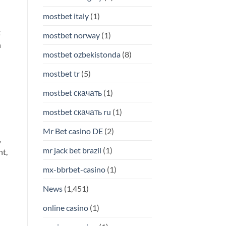
mostbet italy
(1)
t
mostbet norway
(1)
n
mostbet ozbekistonda
(8)
mostbet tr
(5)
mostbet скачать
(1)
mostbet скачать ru
(1)
Mr Bet casino DE
(2)
,
mr jack bet brazil
(1)
ht,
mx-bbrbet-casino
(1)
News
(1,451)
online casino
(1)