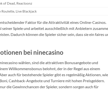
k of Dead, Reactoonz
e Roulette, Live Blackjack
entscheidender Faktor für die Attraktivität eines Online-Casinos.
 seiner Spiele und arbeitet ausschließlich mit Anbietern zusamme
ten. Dadurch können die Spieler sicher sein, dass sie ein faires 
tionen bei ninecasino
 ninecasino wählen, sind die attraktiven Bonusangebote und
einem Willkommensbonus belohnt, der in der Regel aus einem
ber auch für bestehende Spieler gibt es regelmäßig Aktionen, wie
 Boni, Cashback-Angebote und Turniere mit hohen Preisgeldern.
nur die Gewinnchancen der Spieler, sondern sorgen auch für