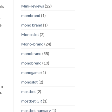
Mini-reviews
(22)
als
mombrand
(1)
t
mono brand
(1)
e
Mono slot
(2)
Mono-brand
(24)
monobrand
(55)
monobrend
(10)
monogame
(1)
s
monoslot
(2)
rn
mostbet
(2)
.
mostbet GR
(1)
mostbet hungary
(1)