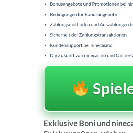
Bonusangebote und Promotionen bei ni
Bedingungen für Bonusangebote
Zahlungsmethoden und Auszahlungen be
Sicherheit der Zahlungstransaktionen
Kundensupport bei ninecasino
Die Zukunft von ninecasino und Online-
Spiel
Exklusive Boni und ninec