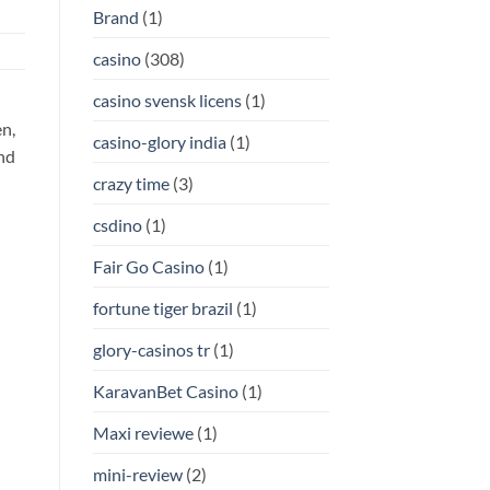
Brand
(1)
casino
(308)
casino svensk licens
(1)
n,
casino-glory india
(1)
und
crazy time
(3)
csdino
(1)
Fair Go Casino
(1)
fortune tiger brazil
(1)
glory-casinos tr
(1)
KaravanBet Casino
(1)
Maxi reviewe
(1)
mini-review
(2)