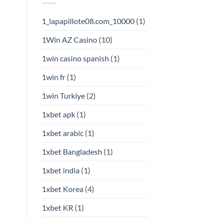
1_lapapillote08.com_10000
(1)
1Win AZ Casino
(10)
1win casino spanish
(1)
1win fr
(1)
1win Turkiye
(2)
1xbet apk
(1)
1xbet arabic
(1)
1xbet Bangladesh
(1)
1xbet india
(1)
1xbet Korea
(4)
1xbet KR
(1)