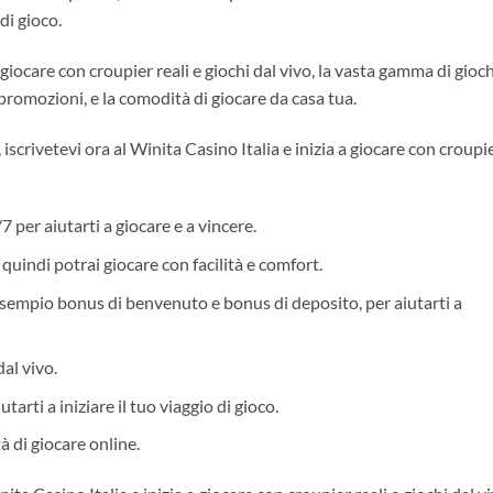
 di gioco.
 giocare con croupier reali e giochi dal vivo, la vasta gamma di gioch
e promozioni, e la comodità di giocare da casa tua.
, iscrivetevi ora al Winita Casino Italia e inizia a giocare con croupi
7 per aiutarti a giocare e a vincere.
, quindi potrai giocare con facilità e comfort.
 esempio bonus di benvenuto e bonus di deposito, per aiutarti a
dal vivo.
arti a iniziare il tuo viaggio di gioco.
à di giocare online.