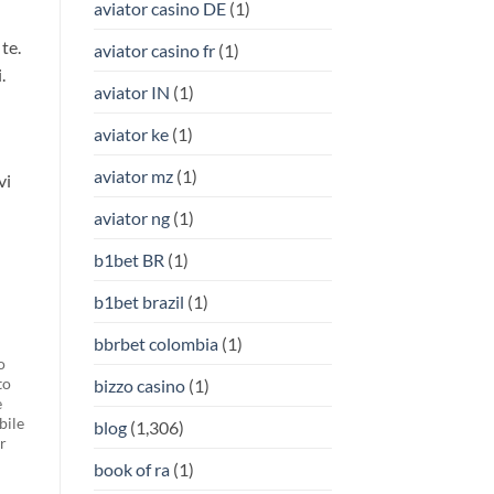
aviator casino DE
(1)
te.
aviator casino fr
(1)
.
aviator IN
(1)
aviator ke
(1)
aviator mz
(1)
vi
aviator ng
(1)
b1bet BR
(1)
b1bet brazil
(1)
bbrbet colombia
(1)
o
to
bizzo casino
(1)
è
bile
blog
(1,306)
r
book of ra
(1)