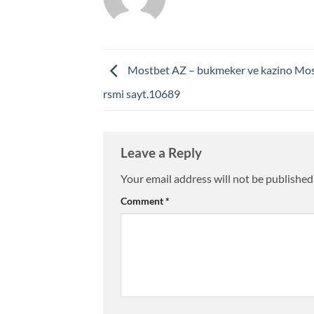
Mostbet AZ – bukmeker ve kazino Mos
rsmi sayt.10689
Leave a Reply
Your email address will not be published
Comment
*