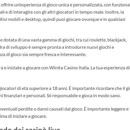
offrire un’esperienza di gioco unica e personalizzata, con funziona
i e di interagire con gli altri giocatori in tempo reale. Inoltre, la
tivi mobili e desktop, quindi puoi giocare ovunque e in qualsiasi
 dotata di una vasta gamma di giochi, tra cui roulette, blackjack,
uadra di sviluppo è sempre pronta a introdurre nuovi giochi e
nza di gioco sia sempre fresca e interessante.
ra e iniziate a giocare con Winita Casino Italia. La tua esperienza di
iocatori di età superiore a 18 anni. È importante ricordare che il g
 finanziari e personali. Sii responsabile e gioca in modo sano.
eventuali perdite o danni causati dal gioco. È importante leggere e
ima di iniziare a giocare.