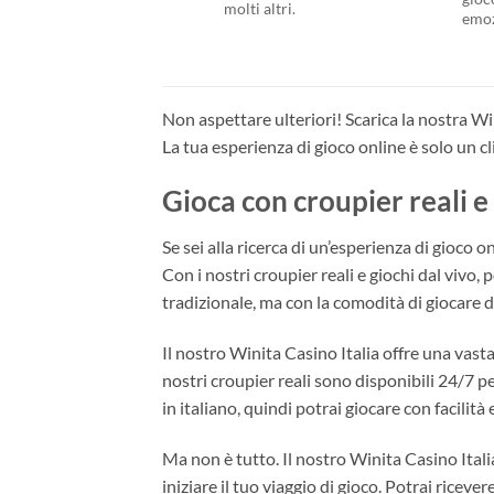
molti altri.
emoz
Non aspettare ulteriori! Scarica la nostra Wi
La tua esperienza di gioco online è solo un cl
Gioca con croupier reali e 
Se sei alla ricerca di un’esperienza di gioco o
Con i nostri croupier reali e giochi dal vivo,
tradizionale, ma con la comodità di giocare d
Il nostro Winita Casino Italia offre una vasta 
nostri croupier reali sono disponibili 24/7 per
in italiano, quindi potrai giocare con facilità
Ma non è tutto. Il nostro Winita Casino Ital
iniziare il tuo viaggio di gioco. Potrai rice