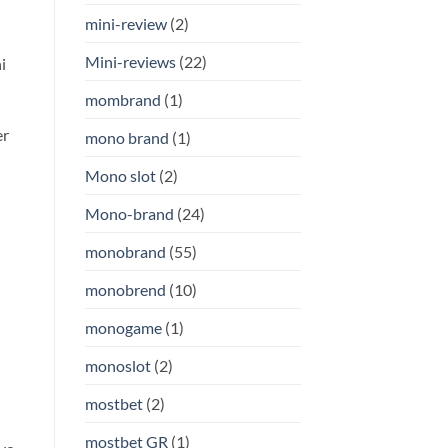
mini-review
(2)
Mini-reviews
(22)
i
mombrand
(1)
er
mono brand
(1)
Mono slot
(2)
Mono-brand
(24)
monobrand
(55)
monobrend
(10)
monogame
(1)
monoslot
(2)
mostbet
(2)
mostbet GR
(1)