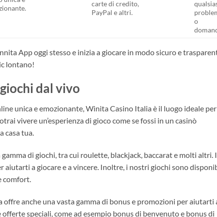
carte di credito,
qualsia
ionante.
PayPal e altri.
proble
o
domand
nnita App oggi stesso e inizia a giocare in modo sicuro e trasparen
ic lontano!
giochi dal vivo
nline unica e emozionante, Winita Casino Italia è il luogo ideale per 
 potrai vivere un’esperienza di gioco come se fossi in un casinò
a casa tua.
gamma di giochi, tra cui roulette, blackjack, baccarat e molti altri. I
 aiutarti a giocare e a vincere. Inoltre, i nostri giochi sono disponib
 e comfort.
ia offre anche una vasta gamma di bonus e promozioni per aiutarti 
vere offerte speciali, come ad esempio bonus di benvenuto e bonus di