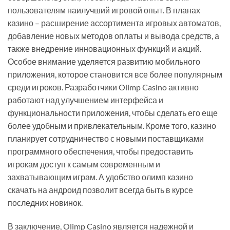
пользователям наилучший игровой опыт. В планах
казино – расширение ассортимента игровых автоматов,
добавление новых методов оплаты и вывода средств, а
также внедрение инновационных функций и акций.
Особое внимание уделяется развитию мобильного
приложения, которое становится все более популярным
среди игроков. Разработчики Olimp Casino активно
работают над улучшением интерфейса и
функциональности приложения, чтобы сделать его еще
более удобным и привлекательным. Кроме того, казино
планирует сотрудничество с новыми поставщиками
программного обеспечения, чтобы предоставить
игрокам доступ к самым современным и
захватывающим играм. А удобство олимп казино
скачать на андроид позволит всегда быть в курсе
последних новинок.
В заключение, Olimp Casino является надежной и