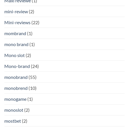
Maxi reviewe
(1)
mini-review
(2)
Mini-reviews
(22)
mombrand
(1)
mono brand
(1)
Mono slot
(2)
Mono-brand
(24)
monobrand
(55)
monobrend
(10)
monogame
(1)
monoslot
(2)
mostbet
(2)