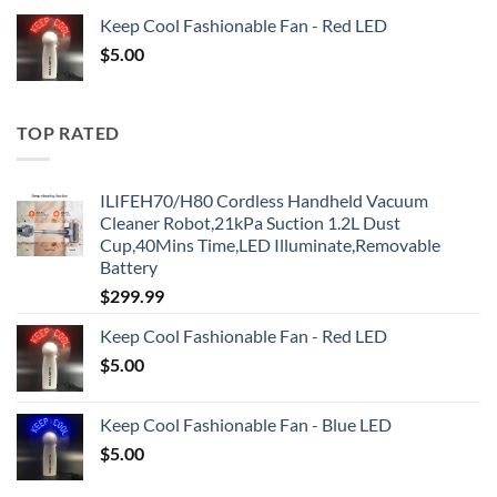
Keep Cool Fashionable Fan - Red LED
$
5.00
TOP RATED
ILIFEH70/H80 Cordless Handheld Vacuum
Cleaner Robot,21kPa Suction 1.2L Dust
Cup,40Mins Time,LED Illuminate,Removable
Battery
$
299.99
Keep Cool Fashionable Fan - Red LED
$
5.00
Keep Cool Fashionable Fan - Blue LED
$
5.00