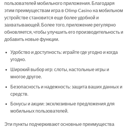
пользователей мобильного приложения. Благодаря
этим преимуществам игра в Olimp Casino на мобильном
устройстве становится еще более удобной и
захватывающей. Более того, приложение регулярно
обновляется, чтобы улучшить его производительность и
добавить новые функции.
Удобство и доступность: играйте где угодно и когда
угодно.
Широкий выбор игр: слоты, настольные игры и
многое другое.
Безопасность и надежность: защита ваших данных и
средств.
Бонусы и акции: эксклюзивные предложения для
мобильных пользователей.
Эти пункты подчеркивают основные преимущества