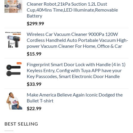
Cleaner Robot,21kPa Suction 1.2L Dust
Cup,40Mins Time,LED Illuminate,Removable
Battery
$
299.99
Wireless Car Vacuum Cleaner 9000Pa 120W
Cordless Handheld Auto Portabale Vacuum High-
power Vacuum Cleaner For Home, Office & Car
$
15.99
Fingerprint Smart Door Lock with Handle (4 in 1)
Keyless Entry, Config with Tuya APP have your
Key Passcodes, Smart Electronic Door Handle
$
33.99
Make America Believe Again Iconic Dodged the
Bullet T-shirt
$
22.99
BEST SELLING