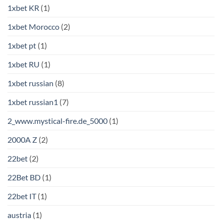
1xbet KR
(1)
1xbet Morocco
(2)
1xbet pt
(1)
1xbet RU
(1)
1xbet russian
(8)
1xbet russian1
(7)
2_www.mystical-fire.de_5000
(1)
2000A Z
(2)
22bet
(2)
22Bet BD
(1)
22bet IT
(1)
austria
(1)