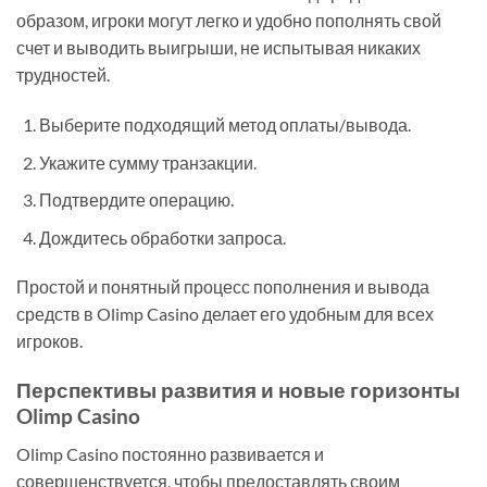
образом, игроки могут легко и удобно пополнять свой
счет и выводить выигрыши, не испытывая никаких
трудностей.
Выберите подходящий метод оплаты/вывода.
Укажите сумму транзакции.
Подтвердите операцию.
Дождитесь обработки запроса.
Простой и понятный процесс пополнения и вывода
средств в Olimp Casino делает его удобным для всех
игроков.
Перспективы развития и новые горизонты
Olimp Casino
Olimp Casino постоянно развивается и
совершенствуется, чтобы предоставлять своим