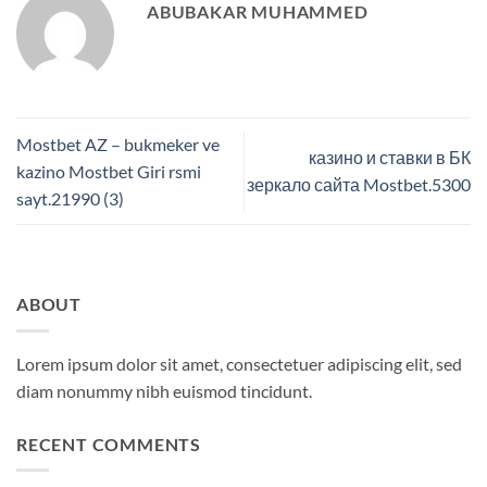
ABUBAKAR MUHAMMED
Mostbet AZ – bukmeker ve
казино и ставки в БК
kazino Mostbet Giri rsmi
зеркало сайта Mostbet.5300
sayt.21990 (3)
ABOUT
Lorem ipsum dolor sit amet, consectetuer adipiscing elit, sed
diam nonummy nibh euismod tincidunt.
RECENT COMMENTS