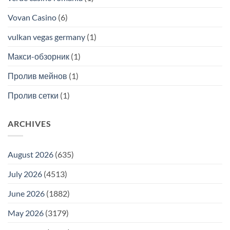
Vovan Casino
(6)
vulkan vegas germany
(1)
Макси-обзорник
(1)
Пролив мейнов
(1)
Пролив сетки
(1)
ARCHIVES
August 2026
(635)
July 2026
(4513)
June 2026
(1882)
May 2026
(3179)