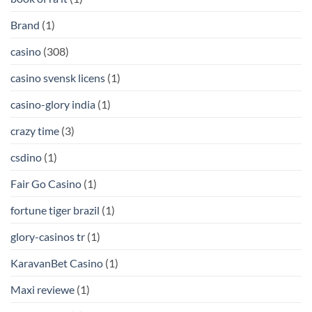
Brand
(1)
casino
(308)
casino svensk licens
(1)
casino-glory india
(1)
crazy time
(3)
csdino
(1)
Fair Go Casino
(1)
fortune tiger brazil
(1)
glory-casinos tr
(1)
KaravanBet Casino
(1)
Maxi reviewe
(1)