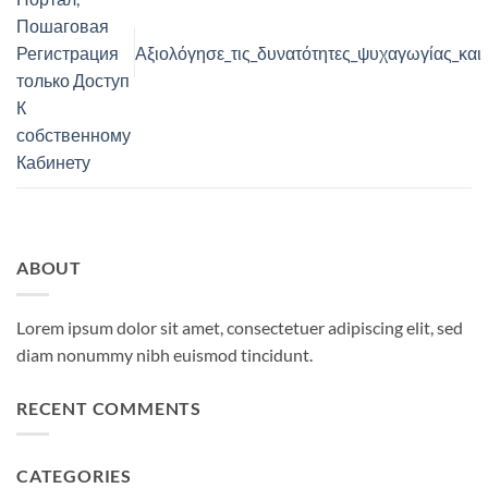
Пошаговая
Регистрация
Αξιολόγησε_τις_δυνατότητες_ψυχαγωγίας_και
только Доступ
К
собственному
Кабинету
ABOUT
Lorem ipsum dolor sit amet, consectetuer adipiscing elit, sed
diam nonummy nibh euismod tincidunt.
RECENT COMMENTS
CATEGORIES