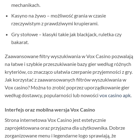
mechanikach.
Kasyno na żywo – możliwość grania w czasie
rzeczywistym z prawdziwymi krupierami.
Gry stołowe – klasyki takie jak blackjack, ruletka czy
bakarat.
Zaawansowane filtry wyszukiwania w Vox Casino pozwalają
na łatwe i szybkie przeszukiwanie bazy gier według różnych
kryteriów, co znacząco ułatwia czerpanie przyjemności z gry.
Jak korzystać z zaawansowanych filtrów wyszukiwania w
Vox casino? Można to zrobić poprzez uporządkowanie gier
według dostawcy, popularności lub nowości
vox casino apk
.
Interfejs oraz mobilna wersja Vox Casino
Strona internetowa Vox Casino jest estetycznie
zaprojektowana oraz przyjazna dla użytkownika. Dobrze
zorganizowane menu i legendarne logo sprawiają, że