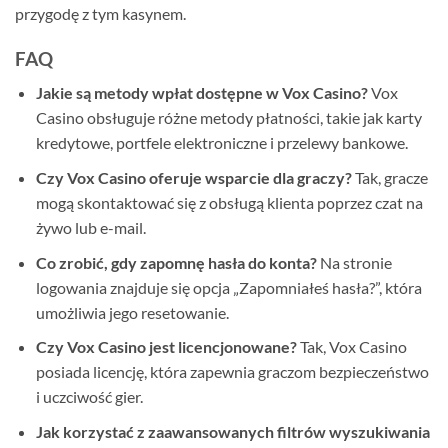
przygodę z tym kasynem.
FAQ
Jakie są metody wpłat dostępne w Vox Casino?
Vox
Casino obsługuje różne metody płatności, takie jak karty
kredytowe, portfele elektroniczne i przelewy bankowe.
Czy Vox Casino oferuje wsparcie dla graczy?
Tak, gracze
mogą skontaktować się z obsługą klienta poprzez czat na
żywo lub e-mail.
Co zrobić, gdy zapomnę hasła do konta?
Na stronie
logowania znajduje się opcja „Zapomniałeś hasła?”, która
umożliwia jego resetowanie.
Czy Vox Casino jest licencjonowane?
Tak, Vox Casino
posiada licencję, która zapewnia graczom bezpieczeństwo
i uczciwość gier.
Jak korzystać z zaawansowanych filtrów wyszukiwania