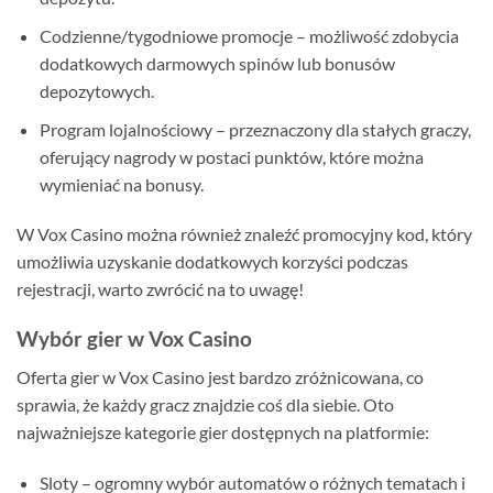
Codzienne/tygodniowe promocje – możliwość zdobycia
dodatkowych darmowych spinów lub bonusów
depozytowych.
Program lojalnościowy – przeznaczony dla stałych graczy,
oferujący nagrody w postaci punktów, które można
wymieniać na bonusy.
W Vox Casino można również znaleźć promocyjny kod, który
umożliwia uzyskanie dodatkowych korzyści podczas
rejestracji, warto zwrócić na to uwagę!
Wybór gier w Vox Casino
Oferta gier w Vox Casino jest bardzo zróżnicowana, co
sprawia, że każdy gracz znajdzie coś dla siebie. Oto
najważniejsze kategorie gier dostępnych na platformie:
Sloty – ogromny wybór automatów o różnych tematach i