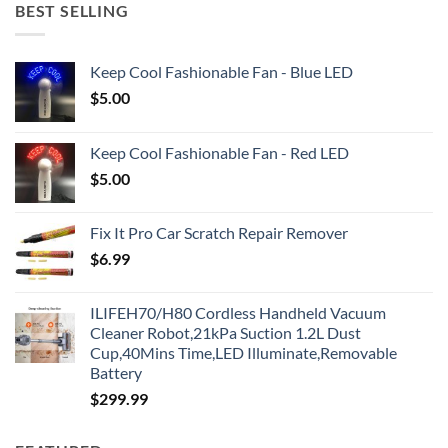
BEST SELLING
Keep Cool Fashionable Fan - Blue LED
$
5.00
Keep Cool Fashionable Fan - Red LED
$
5.00
Fix It Pro Car Scratch Repair Remover
$
6.99
ILIFEH70/H80 Cordless Handheld Vacuum
Cleaner Robot,21kPa Suction 1.2L Dust
Cup,40Mins Time,LED Illuminate,Removable
Battery
$
299.99