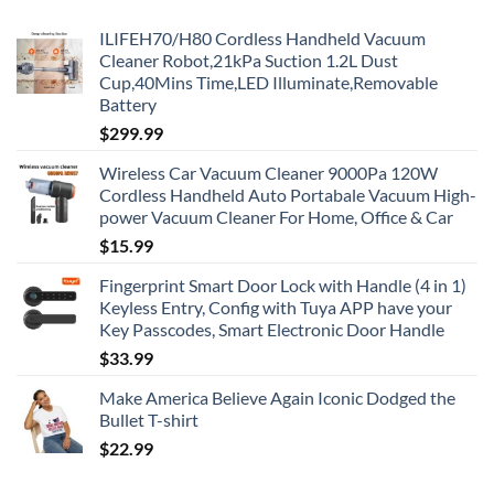
ILIFEH70/H80 Cordless Handheld Vacuum
Cleaner Robot,21kPa Suction 1.2L Dust
Cup,40Mins Time,LED Illuminate,Removable
Battery
$
299.99
Wireless Car Vacuum Cleaner 9000Pa 120W
Cordless Handheld Auto Portabale Vacuum High-
power Vacuum Cleaner For Home, Office & Car
$
15.99
Fingerprint Smart Door Lock with Handle (4 in 1)
Keyless Entry, Config with Tuya APP have your
Key Passcodes, Smart Electronic Door Handle
$
33.99
Make America Believe Again Iconic Dodged the
Bullet T-shirt
$
22.99