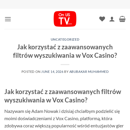
Skip
to
content
UNCATEGORIZED
Jak korzystać z zaawansowanych
filtrów wyszukiwania w Vox Casino?
POSTED ON
JUNE 14, 2026
BY
ABUBAKAR MUHAMMED
Jak korzystać z zaawansowanych filtrów
wyszukiwania w Vox Casino?
Nazywam się Adam Nowak i dzisiaj chciałbym podzielić się
moimi doświadczeniami z Vox Casino, platformą, która
zdobywa coraz większą popularność wśród entuzjastów gier