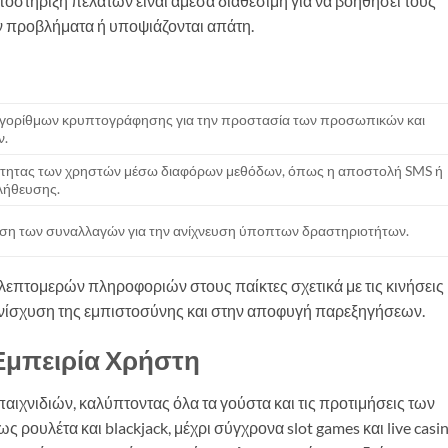
οστήριξη πελατών είναι άμεσα διαθέσιμη για να βοηθήσει τους
 προβλήματα ή υποψιάζονται απάτη.
γορίθμων κρυπτογράφησης για την προστασία των προσωπικών και
ν.
τητας των χρηστών μέσω διαφόρων μεθόδων, όπως η αποστολή SMS ή
λήθευσης.
η των συναλλαγών για την ανίχνευση ύποπτων δραστηριοτήτων.
 λεπτομερών πληροφοριών στους παίκτες σχετικά με τις κινήσεις
νίσχυση της εμπιστοσύνης και στην αποφυγή παρεξηγήσεων.
 Εμπειρία Χρήστη
παιχνιδιών, καλύπτοντας όλα τα γούστα και τις προτιμήσεις των
 ρουλέτα και blackjack, μέχρι σύγχρονα slot games και live casin