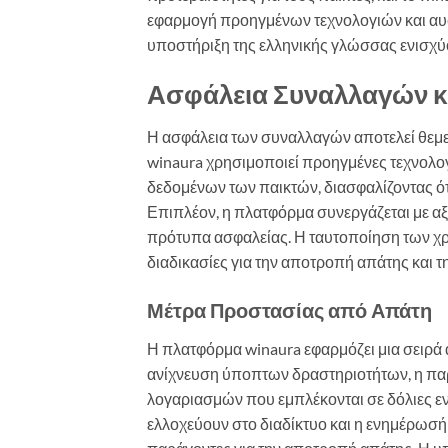
εφαρμογή προηγμένων τεχνολογιών και αυ
υποστήριξη της ελληνικής γλώσσας ενισχύ
Ασφάλεια Συναλλαγών κ
Η ασφάλεια των συναλλαγών αποτελεί θεμε
winaura χρησιμοποιεί προηγμένες τεχνολο
δεδομένων των παικτών, διασφαλίζοντας ό
Επιπλέον, η πλατφόρμα συνεργάζεται με α
πρότυπα ασφαλείας. Η ταυτοποίηση των χρη
διαδικασίες για την αποτροπή απάτης και 
Μέτρα Προστασίας από Απάτη
Η πλατφόρμα winaura εφαρμόζει μια σειρά
ανίχνευση ύποπτων δραστηριοτήτων, η πα
λογαριασμών που εμπλέκονται σε δόλιες εν
ελλοχεύουν στο διαδίκτυο και η ενημέρωσή 