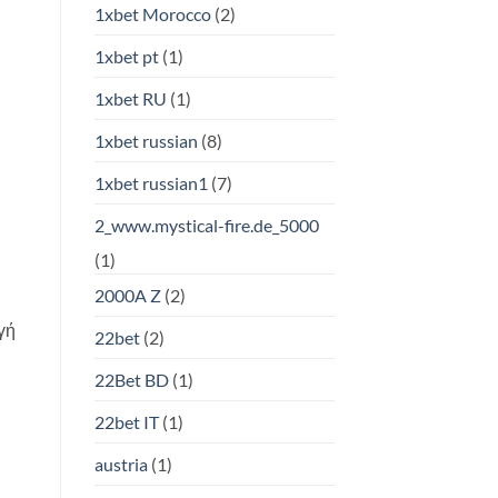
1xbet Morocco
(2)
1xbet pt
(1)
1xbet RU
(1)
1xbet russian
(8)
1xbet russian1
(7)
2_www.mystical-fire.de_5000
(1)
2000A Z
(2)
γή
22bet
(2)
22Bet BD
(1)
22bet IT
(1)
austria
(1)