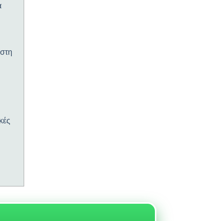
α
ήστη
κές