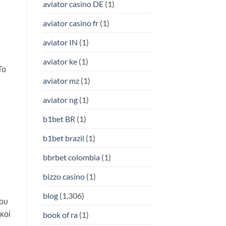
aviator casino DE
(1)
aviator casino fr
(1)
aviator IN
(1)
aviator ke
(1)
Το
aviator mz
(1)
aviator ng
(1)
b1bet BR
(1)
b1bet brazil
(1)
bbrbet colombia
(1)
bizzo casino
(1)
blog
(1,306)
που
κοί
book of ra
(1)