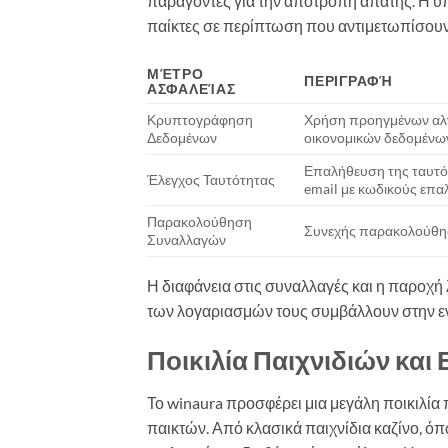
παράγοντες για την αποτροπή απάτης. Η υπ
παίκτες σε περίπτωση που αντιμετωπίσουν
ΜΈΤΡΟ
ΠΕΡΙΓΡΑΦΉ
ΑΣΦΑΛΕΊΑΣ
Κρυπτογράφηση
Χρήση προηγμένων αλ
Δεδομένων
οικονομικών δεδομένω
Επαλήθευση της ταυτό
Έλεγχος Ταυτότητας
email με κωδικούς επα
Παρακολούθηση
Συνεχής παρακολούθησ
Συναλλαγών
Η διαφάνεια στις συναλλαγές και η παροχή
των λογαριασμών τους συμβάλλουν στην ε
Ποικιλία Παιχνιδιών και
Το winaura προσφέρει μια μεγάλη ποικιλία 
παικτών. Από κλασικά παιχνίδια καζίνο, όπως