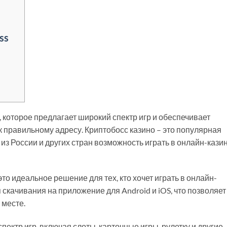
ss
 которое предлагает широкий спектр игр и обеспечивает
к правильному адресу. Криптобосс казино – это популярная
из России и других стран возможность играть в онлайн-кази
то идеальное решение для тех, кто хочет играть в онлайн-
 скачивания на приложение для Android и iOS, что позволяет
 месте.
ектр игр, включая слоты, карточные игры, рулетку и другие.