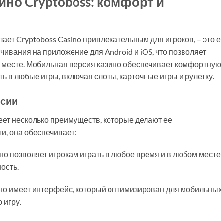
но Cryptoboss: комфорт и
ает Cryptoboss Casino привлекательным для игроков, – это е
чивания на приложение для Android и iOS, что позволяет
м месте. Мобильная версия казино обеспечивает комфортную
ть в любые игры, включая слоты, карточные игры и рулетку.
рсии
еет несколько преимуществ, которые делают ее
ти, она обеспечивает:
но позволяет игрокам играть в любое время и в любом месте
ость.
ино имеет интерфейс, который оптимизирован для мобильны
 игру.