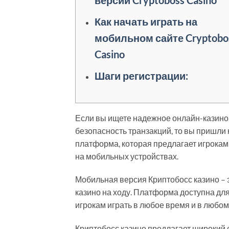
версии Cryptoboss Casino
Как начать играть на
мобильном сайте Cryptobo
Casino
Шаги регистрации:
Если вы ищете надежное онлайн-казино,
безопасность транзакций, то вы пришли 
платформа, которая предлагает игрокам 
на мобильных устройствах.
Мобильная версия Криптобосс казино – э
казино на ходу. Платформа доступна для
игрокам играть в любое время и в любом
Криптобосс казино предлагает широкий сп