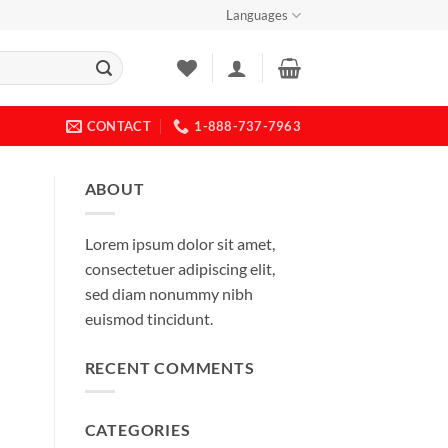
Languages
CONTACT
1-888-737-7963
ABOUT
Lorem ipsum dolor sit amet,
consectetuer adipiscing elit,
sed diam nonummy nibh
euismod tincidunt.
RECENT COMMENTS
CATEGORIES