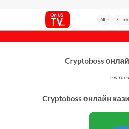
Skip
to
content
Search
for:
Cryptoboss онла
POSTED O
Cryptoboss онлайн каз