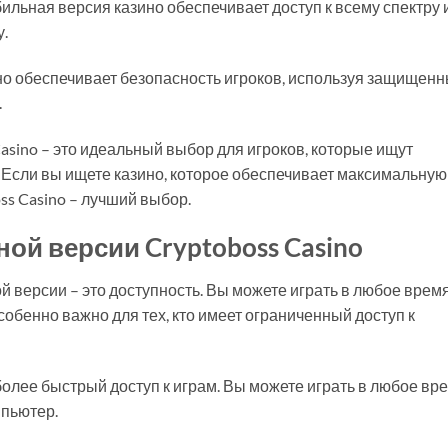
ильная версия казино обеспечивает доступ к всему спектру и
у.
но обеспечивает безопасность игроков, используя защищен
.
asino – это идеальный выбор для игроков, которые ищут
. Если вы ищете казино, которое обеспечивает максимальную
ss Casino – лучший выбор.
й версии Cryptoboss Casino
 версии – это доступность. Вы можете играть в любое время
обенно важно для тех, кто имеет ограниченный доступ к
олее быстрый доступ к играм. Вы можете играть в любое вре
мпьютер.