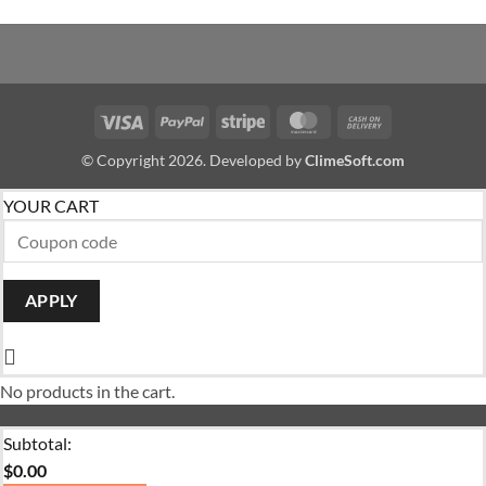
Visa
PayPal
Stripe
MasterCard
Cash
On
© Copyright 2026. Developed by
ClimeSoft.com
Delivery
YOUR CART
APPLY
No products in the cart.
Subtotal:
$
0.00