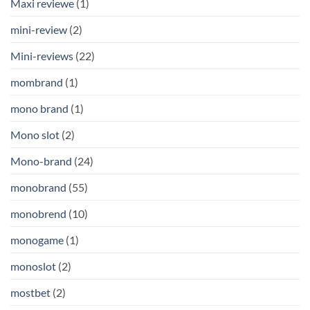
Maxi reviewe
(1)
mini-review
(2)
Mini-reviews
(22)
mombrand
(1)
mono brand
(1)
Mono slot
(2)
Mono-brand
(24)
monobrand
(55)
monobrend
(10)
monogame
(1)
monoslot
(2)
mostbet
(2)