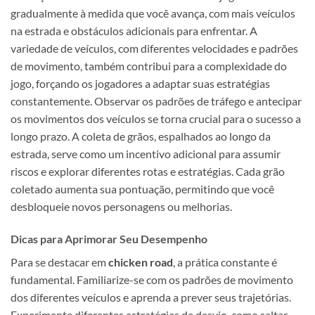
gradualmente à medida que você avança, com mais veículos
na estrada e obstáculos adicionais para enfrentar. A
variedade de veículos, com diferentes velocidades e padrões
de movimento, também contribui para a complexidade do
jogo, forçando os jogadores a adaptar suas estratégias
constantemente. Observar os padrões de tráfego e antecipar
os movimentos dos veículos se torna crucial para o sucesso a
longo prazo. A coleta de grãos, espalhados ao longo da
estrada, serve como um incentivo adicional para assumir
riscos e explorar diferentes rotas e estratégias. Cada grão
coletado aumenta sua pontuação, permitindo que você
desbloqueie novos personagens ou melhorias.
Dicas para Aprimorar Seu Desempenho
Para se destacar em
chicken road
, a prática constante é
fundamental. Familiarize-se com os padrões de movimento
dos diferentes veículos e aprenda a prever seus trajetórias.
Experimente diferentes estratégias de desvio, como saltar,