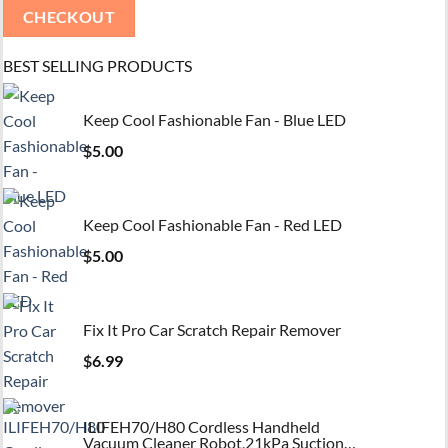
CHECKOUT
BEST SELLING PRODUCTS
Keep Cool Fashionable Fan - Blue LED
$
5.00
Keep Cool Fashionable Fan - Red LED
$
5.00
Fix It Pro Car Scratch Repair Remover
$
6.99
ILIFEH70/H80 Cordless Handheld
Vacuum Cleaner Robot,21kPa Suction