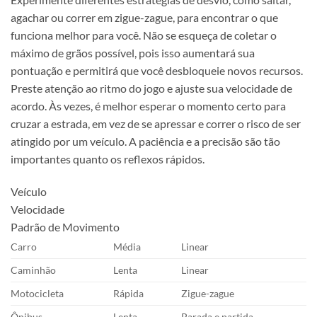
agachar ou correr em zigue-zague, para encontrar o que
funciona melhor para você. Não se esqueça de coletar o
máximo de grãos possível, pois isso aumentará sua
pontuação e permitirá que você desbloqueie novos recursos.
Preste atenção ao ritmo do jogo e ajuste sua velocidade de
acordo. Às vezes, é melhor esperar o momento certo para
cruzar a estrada, em vez de se apressar e correr o risco de ser
atingido por um veículo. A paciência e a precisão são tão
importantes quanto os reflexos rápidos.
Veículo
Velocidade
Padrão de Movimento
Carro
Média
Linear
Caminhão
Lenta
Linear
Motocicleta
Rápida
Zigue-zague
Ônibus
Lenta
Parada e partida