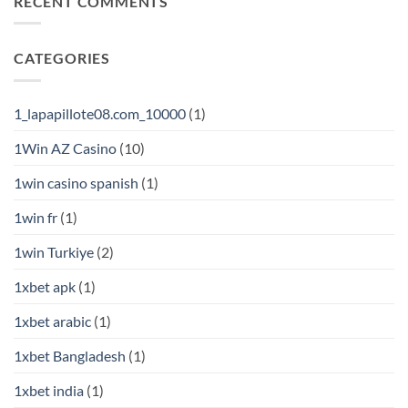
RECENT COMMENTS
CATEGORIES
1_lapapillote08.com_10000
(1)
1Win AZ Casino
(10)
1win casino spanish
(1)
1win fr
(1)
1win Turkiye
(2)
1xbet apk
(1)
1xbet arabic
(1)
1xbet Bangladesh
(1)
1xbet india
(1)