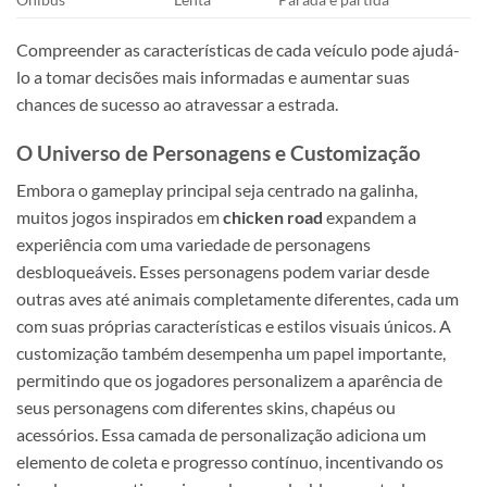
Compreender as características de cada veículo pode ajudá-
lo a tomar decisões mais informadas e aumentar suas
chances de sucesso ao atravessar a estrada.
O Universo de Personagens e Customização
Embora o gameplay principal seja centrado na galinha,
muitos jogos inspirados em
chicken road
expandem a
experiência com uma variedade de personagens
desbloqueáveis. Esses personagens podem variar desde
outras aves até animais completamente diferentes, cada um
com suas próprias características e estilos visuais únicos. A
customização também desempenha um papel importante,
permitindo que os jogadores personalizem a aparência de
seus personagens com diferentes skins, chapéus ou
acessórios. Essa camada de personalização adiciona um
elemento de coleta e progresso contínuo, incentivando os