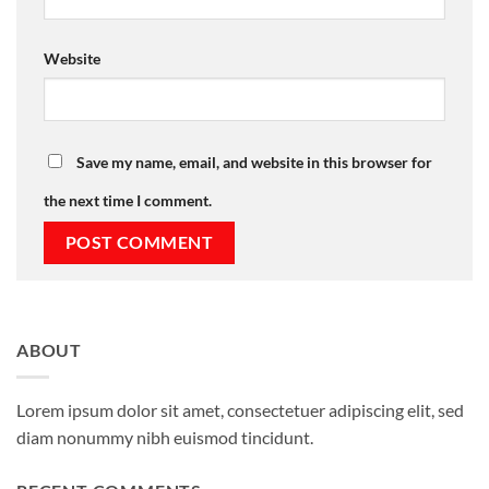
Website
Save my name, email, and website in this browser for
the next time I comment.
ABOUT
Lorem ipsum dolor sit amet, consectetuer adipiscing elit, sed
diam nonummy nibh euismod tincidunt.