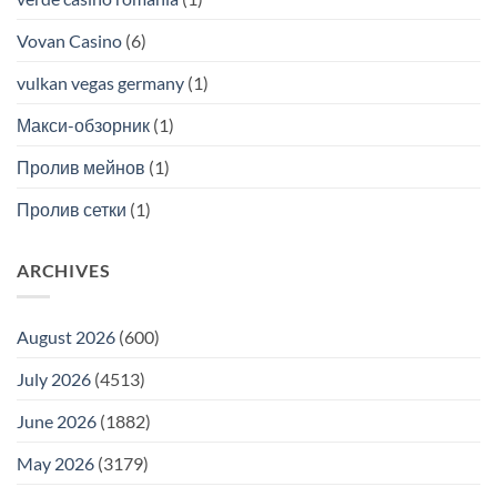
Vovan Casino
(6)
vulkan vegas germany
(1)
Макси-обзорник
(1)
Пролив мейнов
(1)
Пролив сетки
(1)
ARCHIVES
August 2026
(600)
July 2026
(4513)
June 2026
(1882)
May 2026
(3179)