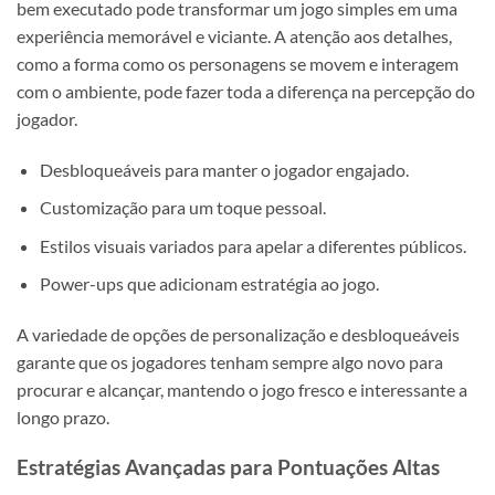
bem executado pode transformar um jogo simples em uma
experiência memorável e viciante. A atenção aos detalhes,
como a forma como os personagens se movem e interagem
com o ambiente, pode fazer toda a diferença na percepção do
jogador.
Desbloqueáveis para manter o jogador engajado.
Customização para um toque pessoal.
Estilos visuais variados para apelar a diferentes públicos.
Power-ups que adicionam estratégia ao jogo.
A variedade de opções de personalização e desbloqueáveis
garante que os jogadores tenham sempre algo novo para
procurar e alcançar, mantendo o jogo fresco e interessante a
longo prazo.
Estratégias Avançadas para Pontuações Altas