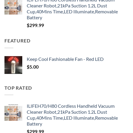
Cleaner Robot,21kPa Suction 1.2L Dust
Cup,40Mins Time,LED Illuminate,Removable
Battery
$
299.99
FEATURED
Keep Cool Fashionable Fan - Red LED
$
5.00
TOP RATED
ILIFEH70/H80 Cordless Handheld Vacuum
Cleaner Robot,21kPa Suction 1.2L Dust
Cup,40Mins Time,LED Illuminate,Removable
Battery
$
299.99