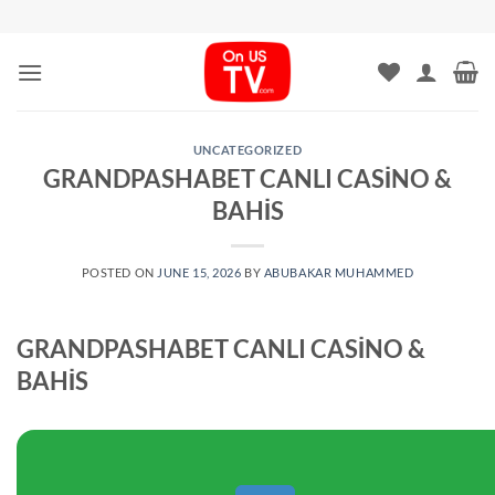
Skip
to
content
UNCATEGORIZED
GRANDPASHABET CANLI CASİNO &
BAHİS
POSTED ON
JUNE 15, 2026
BY
ABUBAKAR MUHAMMED
GRANDPASHABET CANLI CASİNO &
BAHİS