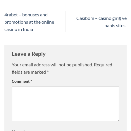
4rabet – bonuses and
Casibom – casino giriş ve
promotions at the online
bahis sitesi
casino in India
Leave a Reply
Your email address will not be published.
Required
fields are marked
*
Comment
*