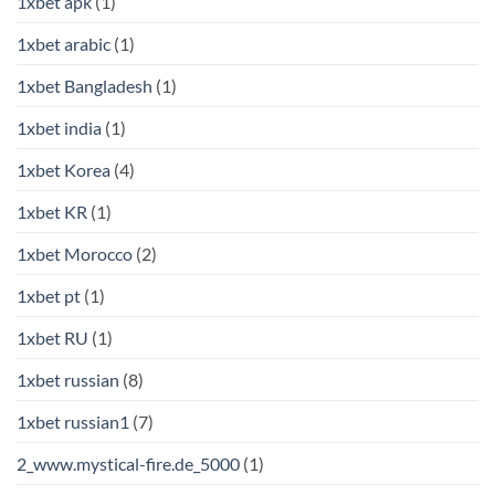
1xbet apk
(1)
1xbet arabic
(1)
1xbet Bangladesh
(1)
1xbet india
(1)
1xbet Korea
(4)
1xbet KR
(1)
1xbet Morocco
(2)
1xbet pt
(1)
1xbet RU
(1)
1xbet russian
(8)
1xbet russian1
(7)
2_www.mystical-fire.de_5000
(1)