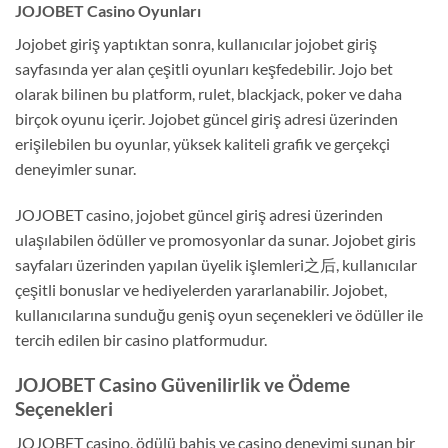
JOJOBET Casino Oyunları
Jojobet giriş yaptıktan sonra, kullanıcılar jojobet giriş
sayfasında yer alan çeşitli oyunları keşfedebilir. Jojo bet
olarak bilinen bu platform, rulet, blackjack, poker ve daha
birçok oyunu içerir. Jojobet güncel giriş adresi üzerinden
erişilebilen bu oyunlar, yüksek kaliteli grafik ve gerçekçi
deneyimler sunar.
JOJOBET casino, jojobet güncel giriş adresi üzerinden
ulaşılabilen ödüller ve promosyonlar da sunar. Jojobet giris
sayfaları üzerinden yapılan üyelik işlemleri之后, kullanıcılar
çeşitli bonuslar ve hediyelerden yararlanabilir. Jojobet,
kullanıcılarına sunduğu geniş oyun seçenekleri ve ödüller ile
tercih edilen bir casino platformudur.
JOJOBET Casino Güvenilirlik ve Ödeme
Seçenekleri
JOJOBET casino, ödülü bahis ve casino deneyimi sunan bir