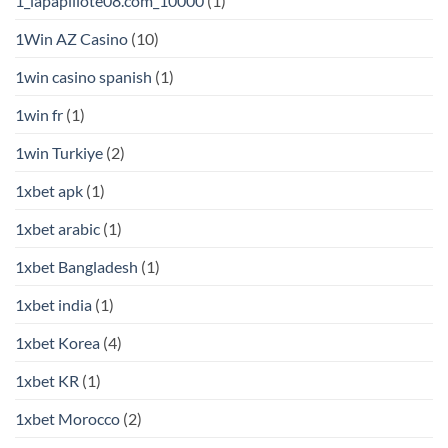
1_lapapillote08.com_10000
(1)
1Win AZ Casino
(10)
1win casino spanish
(1)
1win fr
(1)
1win Turkiye
(2)
1xbet apk
(1)
1xbet arabic
(1)
1xbet Bangladesh
(1)
1xbet india
(1)
1xbet Korea
(4)
1xbet KR
(1)
1xbet Morocco
(2)