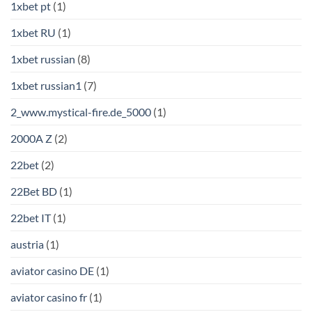
1xbet pt
(1)
1xbet RU
(1)
1xbet russian
(8)
1xbet russian1
(7)
2_www.mystical-fire.de_5000
(1)
2000A Z
(2)
22bet
(2)
22Bet BD
(1)
22bet IT
(1)
austria
(1)
aviator casino DE
(1)
aviator casino fr
(1)