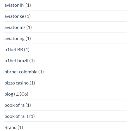
aviator IN
(1)
aviator ke
(1)
aviator mz
(1)
aviator ng
(1)
b1bet BR
(1)
b1bet brazil
(1)
bbrbet colombia
(1)
bizzo casino
(1)
blog
(1,306)
book of ra
(1)
book of ra it
(1)
Brand
(1)