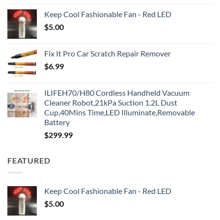
Keep Cool Fashionable Fan - Red LED
$
5.00
Fix It Pro Car Scratch Repair Remover
$
6.99
ILIFEH70/H80 Cordless Handheld Vacuum
Cleaner Robot,21kPa Suction 1.2L Dust
Cup,40Mins Time,LED Illuminate,Removable
Battery
$
299.99
FEATURED
Keep Cool Fashionable Fan - Red LED
$
5.00