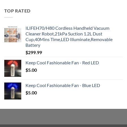
TOP RATED
ILIFEH70/H80 Cordless Handheld Vacuum
Cleaner Robot,21kPa Suction 1.2L Dust
Cup,40Mins Time,LED Illuminate,Removable
Battery
$
299.99
Keep Cool Fashionable Fan - Red LED
$
5.00
Keep Cool Fashionable Fan - Blue LED
$
5.00