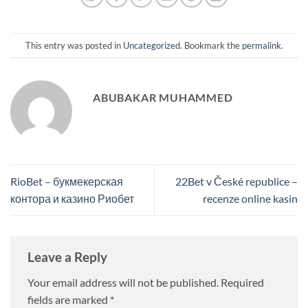
This entry was posted in
Uncategorized
. Bookmark the
permalink
.
ABUBAKAR MUHAMMED
RioBet – букмекерская
22Bet v České republice –
контора и казино Риобет
recenze online kasin
Leave a Reply
Your email address will not be published.
Required
fields are marked
*