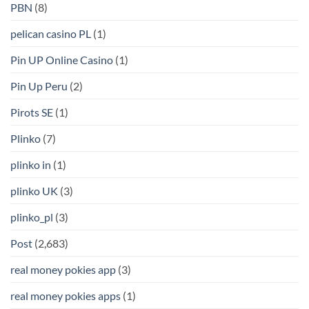
PBN
(8)
pelican casino PL
(1)
Pin UP Online Casino
(1)
Pin Up Peru
(2)
Pirots SE
(1)
Plinko
(7)
plinko in
(1)
plinko UK
(3)
plinko_pl
(3)
Post
(2,683)
real money pokies app
(3)
real money pokies apps
(1)