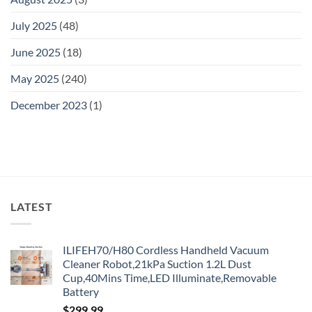
July 2025
(48)
June 2025
(18)
May 2025
(240)
December 2023
(1)
LATEST
ILIFEH70/H80 Cordless Handheld Vacuum
Cleaner Robot,21kPa Suction 1.2L Dust
Cup,40Mins Time,LED Illuminate,Removable
Battery
$
299.99