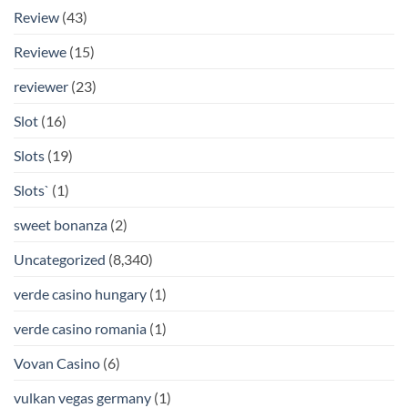
Review
(43)
Reviewe
(15)
reviewer
(23)
Slot
(16)
Slots
(19)
Slots`
(1)
sweet bonanza
(2)
Uncategorized
(8,340)
verde casino hungary
(1)
verde casino romania
(1)
Vovan Casino
(6)
vulkan vegas germany
(1)