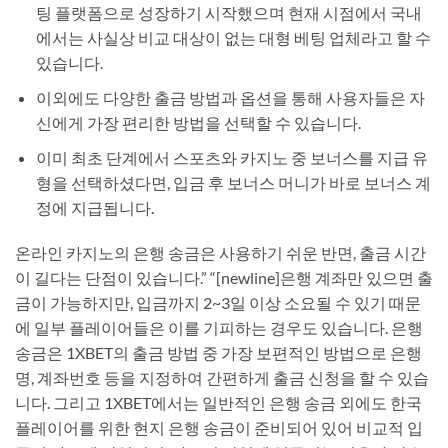
팅 플랫폼으로 성장하기 시작했으며 현재 시점에서 국내
에서는 사실상 비교 대상이 없는 대형 베팅 업체라고 할 수
있습니다.
이외에도 다양한 출금 방법과 옵션을 통해 사용자들은 자
신에게 가장 편리한 방법을 선택할 수 있습니다.
이미 최초 단계에서 스포츠와 카지노 중 보너스를 지급 유
형을 선택하셨다면, 입금 후 보너스 머니가 바로 보너스 계
정에 지급됩니다.
온라인 카지노의 은행 송금은 사용하기 쉬운 반면, 출금 시간
이 길다는 단점이 있습니다.” “[newline]은행 계좌만 있으면 출
금이 가능하지만, 입금까지 2~3일 이상 소요될 수 있기 때문
에 일부 플레이어들은 이를 기피하는 경우도 있습니다. 은행
송금은 1XBET의 출금 방법 중 가장 보편적인 방법으로 은행
명, 계좌번호 등을 지정하여 간편하게 출금 신청을 할 수 있습
니다. 그리고 1XBET에서는 일반적인 은행 송금 외에도 한국
플레이어를 위한 현지 은행 송금이 준비되어 있어 비교적 입