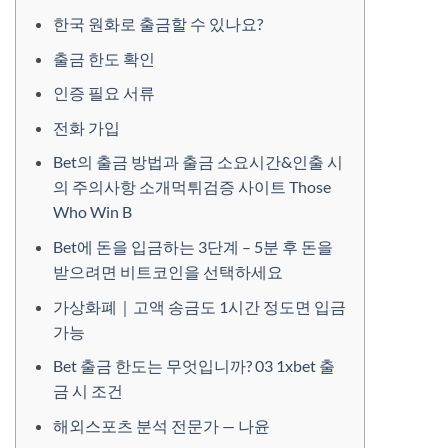
한국 원화로 출금할 수 있나요?
출금 한도 확인
인증 필요 서류
전화 가입
Bet의 출금 방법과 출금 소요시간&인출 시
의 주의사항 소개먹튀검증 사이트 Those
Who Win B
Bet에 돈을 입금하는 3단계 – 5분 후 돈을
받으려면 비트코인을 선택하세요
가상화폐｜고액 송금도 1시간 정도면 입금
가능
Bet 출금 한도는 무엇입니까? 03 1xbet 출
금 시 조건
해외스포츠 분석 전문가 — 나윤