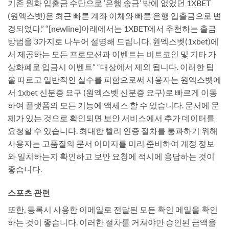
기존 원화 입출금 수단으로 ‘은행 송금’ 밖에 없었던 1XBET
(원엑스벳)은 최근 빠른 계좌 이체와 빠른 은행 입출금으로 변
경되었다.” “[newline]아래에서는 1XBET에서 추천하는 출금
방법을 3가지로 나누어 설명해 드립니다. 원엑스벳(1xbet)에
서 제공하는 모든 프로모션과 이벤트는 비트코인 및 기타 가
상화폐로 입금시 이벤트” “대상에서 제외 됩니다. 이러한 팁
을 따르고 일반적인 실수를 피함으로써 사용자는 원엑스벳에
서 1xbet 신분증 요구 (원엑스벳 신분증 요구)로 빠르게 이동
하여 플랫폼의 모든 기능에 액세스 할 수 있습니다. 문서에 문
제가 있는 것으로 확인되면 보안 서비스에서 추가 데이터를
요청할 수 있습니다. 최대한 빨리 인증 절차를 통과하기 위해
사용자는 고품질의 문서 이미지를 미리 준비하여 계정 정보
와 일치하는지 확인하고 보안 요청에 적시에 응답하는 것이
좋습니다.
스포츠 관련
또한, 등록시 사용한 이메일로 전달된 모든 확인 메일을 확인
하는 것이 좋습니다. 이러한 절차를 거쳐야만 승인된 금액을