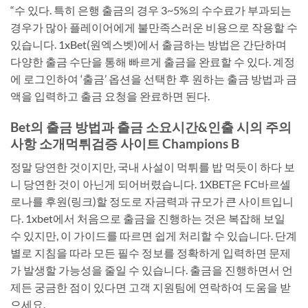
“수 있다. 특히 은행 출금의 경우 3~5%의 수수료가 부과되는
경우가 많아 플레이어에게 불만족스러운 비용으로 작용할 수
있습니다. 1xBet(원엑스벳)에서 출금하는 방법은 간단하며
다양한 출금 수단을 통해 빠르게 출금을 완료할 수 있다. 계정
에 로그인하여 ‘출금’ 옵션을 선택한 후 원하는 출금 방법과 금
액을 입력하고 출금 요청을 완료하면 된다.
Bet의 출금 방법과 출금 소요시간&인출 시의 주의
사항 소개먹튀검증 사이트 Champions B
정말 당연한 것이지만, 국내 사설이 먹튀를 밥 먹듯이 하다 보
니 당연한 것이 아닌게 되어버렸습니다. 1XBET은 FC바르셀
로나를 후원(링크)할 정도로 자금력과 규모가 큰 사이트입니
다. 1xbet에서 처음으로 출금을 진행하는 것은 복잡해 보일
수 있지만, 이 가이드를 따르면 쉽게 처리할 수 있습니다. 단계
별로 지침을 따라 모든 필수 정보를 정확하게 입력하면 문제
가 발생할 가능성을 줄일 수 있습니다. 출금을 진행하면서 언
제든 궁금한 점이 있다면 고객 지원팀에 연락하여 도움을 받
으세요.