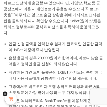
빠르고 안전하게 출금할 수 있습니다. 단, 게임방, 학교 등 공
공장소에서 이용 시 개인정보가 유출될 수 있으니 꼭 로그아
웃을” “해주세요. 앞으로 출금 상황을 위에 메시지로 표시된
칸을 클릭해서 다시 확인할 수 있습니다. 1xBet(원엑스벳)은
퀴라소 정부로부터 공식 라이선스를 취득하여 운영되고 있
다.
입금 신청 금액을 입력한 후 결제가 완료되면 입금한 금액
이 1xBet 계정에 즉시 반영된다.
은행 출금의 경우 20, 000원이 하한액이며, 이보다 낮은 금
액을 지정하면 출금 신청이 되지 않습니다.
저명한 온라인 도박 플랫폼인 1XBET 카지노는, 특히 한국
에서 사용자들에게 광범위한 게임 경험을 제공합니다.
그중에서도 비트코인과 은행 송금은 편리성과 빠른 처리
속도 덕분에 가장 많이 사용되는 두 가지 방식입니다.
0
보통은 녹색테두리의 Bank Transfer를 이용하게 간편하게
출금이 가능합니다만, 신규회원의 경우에는 보이지 않는