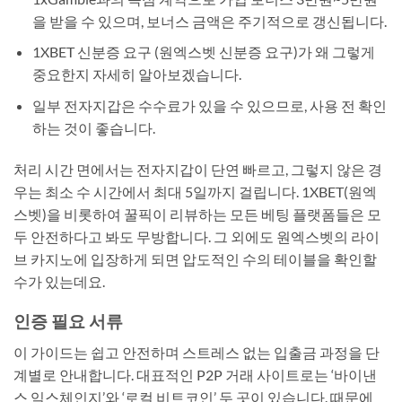
을 받을 수 있으며, 보너스 금액은 주기적으로 갱신됩니다.
1XBET 신분증 요구 (원엑스벳 신분증 요구)가 왜 그렇게
중요한지 자세히 알아보겠습니다.
일부 전자지갑은 수수료가 있을 수 있으므로, 사용 전 확인
하는 것이 좋습니다.
처리 시간 면에서는 전자지갑이 단연 빠르고, 그렇지 않은 경
우는 최소 수 시간에서 최대 5일까지 걸립니다. 1XBET(원엑
스벳)을 비롯하여 꿀픽이 리뷰하는 모든 베팅 플랫폼들은 모
두 안전하다고 봐도 무방합니다. 그 외에도 원엑스벳의 라이
브 카지노에 입장하게 되면 압도적인 수의 테이블을 확인할
수가 있는데요.
인증 필요 서류
이 가이드는 쉽고 안전하며 스트레스 없는 입출금 과정을 단
계별로 안내합니다. 대표적인 P2P 거래 사이트로는 ‘바이낸
스 익스체인지’와 ‘로컬 비트코인’ 두 곳이 있습니다. 때문에