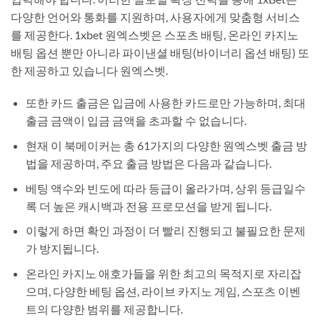
다양한 언어와 통화를 지원하며, 사용자에게 맞춤형 서비스
를 제공한다. 1xbet 원엑스벳은 스포츠 배팅, 온라인 카지노
배팅 옵션 뿐만 아니라 파이낸셜 배팅(바이너리 옵션 배팅) 또
한 제공하고 있습니다 원엑스벳.
또한 카드 출금은 입금에 사용한 카드로만 가능하며, 최대
출금 금액이 입금 금액을 초과할 수 없습니다.
현재 이 북메이커는 총 61가지의 다양한 원엑스벳 출금 방
법을 제공하며, 주요 출금 방법은 다음과 같습니다.
베팅 액수와 빈도에 따라 등급이 올라가며, 상위 등급일수
록 더͏ 높은 캐시백과 전͏용 프͏로모션을 받게 됩니다.
이렇게 하면 확인 과정이 더 빨리 진행되고 불필요한 문제
가 방지됩니다.
온라인 카지노 애호가들을 위한 최고의 목적지로 자리잡
으며, 다양한 베팅 옵션, 라이브 카지노 게임, 스포츠 이벤
트의 다양한 범위를 제공합니다.