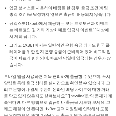
입금 보너스를 사용하여 베팅을 한 경우, 출금 조건(베팅
총액 조건)을 달성하지 않으면 출금이 허용되지 않습니다.
원엑스벳(1xbet)에서 제공하는 모든 프로모션과 이벤트
는 비트코인 및 기타 가상화폐로 입금시 이벤트” “대상에
서 제외 됩니다.
그리고 1XBET에서는 일반적인 은행 송금 외에도 한국 플
레이어를 위한 현지 은행 송금이 준비되어 있어 비교적 입
금이 빠르게 반영되며, 빠르면 당일에 입금되는 경우가 많
습니다.
모바일 앱을 사용하면 더욱 편리하게 출금할 수 있으며, 푸시
알림을 통해 출금 상태를 실시간으로 확인할 수 있습니다. 그
리고 은행이나 결제 수단이 온라인 베팅 사이트에 대한 거래
를 막고 있지 않은지도 살펴보세요.” “[newline]만약 문제가 계
속된다면, 다른 방법으로 입금이나 출금을 시도해 보세요. 그
래도 해결이 안 된다면, 1xBet 고객 지원팀에 연락해서 도움
을 요청하세요. 또한, 1xBet에서 출금 지연과 관련된 문제를