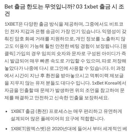
Bet 출금 한도는 무엇입니까? 03 1xbet 출금 시 조
건
1XBET은 다양한 출금 방식을 제공하며, 그중에서도 비트코
인 ​​전자 지갑과 은행 송금이 가장 인기 있습니다. 익명성이 갖
춰진 암호 화폐 거래를 지원하므로, 개인 정보를 노출하지 않
고도 이용이 가능해 훨씬 안전한 베팅 경험이 보장됩니다. [원
클릭] 가입의 경우 임의의 숫자와 문자로 구성된 아이디가 즉
시 발급되어 매우 빠른 속도로 가입할 수 있으며, 따로 저장해
놓았다가 나중에 다시 로그인에 사용할 수 있습니다. 이 과정
에서 시간이 지난 후 환전을 받아놓으시고 먹튀이력 제보글
을 지우지 않는 유저 분들도 대다수 입니다. 1xBet Korea에서
자금을 인출할 때 문제가 발생하면 위의 조언을 참고하여 문
제를 해결하고 안전하고 신속한 인출을 보장하세요.
1XBET 출금 (환전) 프로세스는 매우 편리하고 유연하게
설계되어 많은 플레이어의 요구에 적합합니다.
1XBET(원엑스벳)은 2020년대에 들어서 부터 세계적인 베