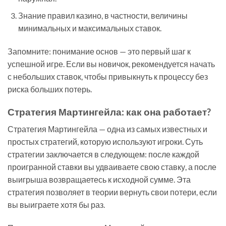
Знание правил казино, в частности, величины
минимальных и максимальных ставок.
Запомните: понимание основ — это первый шаг к
успешной игре. Если вы новичок, рекомендуется начать
с небольших ставок, чтобы привыкнуть к процессу без
риска больших потерь.
Стратегия Мартингейла: как она работает?
Стратегия Мартингейла — одна из самых известных и
простых стратегий, которую используют игроки. Суть
стратегии заключается в следующем: после каждой
проигранной ставки вы удваиваете свою ставку, а после
выигрыша возвращаетесь к исходной сумме. Эта
стратегия позволяет в теории вернуть свои потери, если
вы выиграете хотя бы раз.