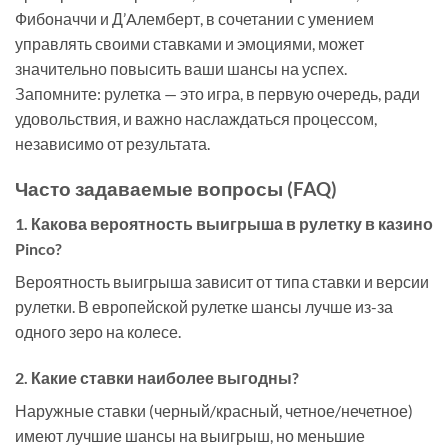
Фибоначчи и Д’Aлемберт, в сочетании с умением
управлять своими ставками и эмоциями, может
значительно повысить ваши шансы на успех.
Запомните: рулетка — это игра, в первую очередь, ради
удовольствия, и важно наслаждаться процессом,
независимо от результата.
Часто задаваемые вопросы (FAQ)
1. Какова вероятность выигрыша в рулетку в казино
Pinco?
Вероятность выигрыша зависит от типа ставки и версии
рулетки. В европейской рулетке шансы лучше из-за
одного зеро на колесе.
2. Какие ставки наиболее выгодны?
Наружные ставки (черный/красный, четное/нечетное)
имеют лучшие шансы на выигрыш, но меньшие