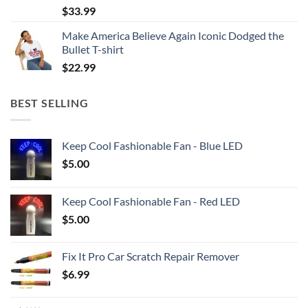
$
33.99
Make America Believe Again Iconic Dodged the
Bullet T-shirt
$
22.99
BEST SELLING
Keep Cool Fashionable Fan - Blue LED
$
5.00
Keep Cool Fashionable Fan - Red LED
$
5.00
Fix It Pro Car Scratch Repair Remover
$
6.99