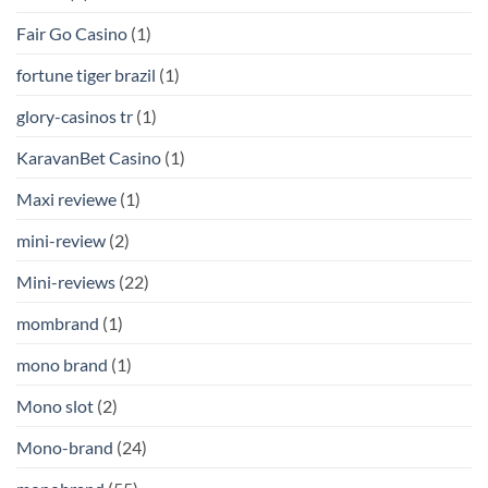
Fair Go Casino
(1)
fortune tiger brazil
(1)
glory-casinos tr
(1)
KaravanBet Casino
(1)
Maxi reviewe
(1)
mini-review
(2)
Mini-reviews
(22)
mombrand
(1)
mono brand
(1)
Mono slot
(2)
Mono-brand
(24)