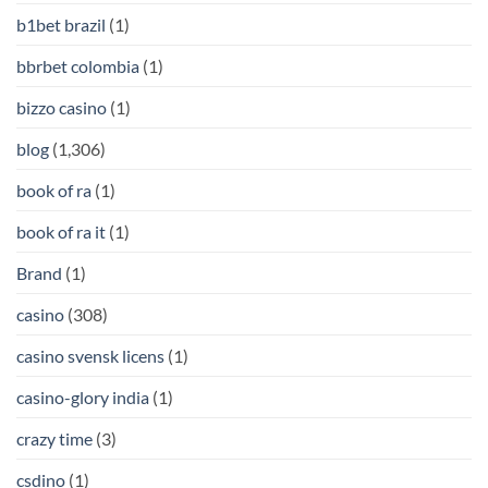
b1bet brazil
(1)
bbrbet colombia
(1)
bizzo casino
(1)
blog
(1,306)
book of ra
(1)
book of ra it
(1)
Brand
(1)
casino
(308)
casino svensk licens
(1)
casino-glory india
(1)
crazy time
(3)
csdino
(1)