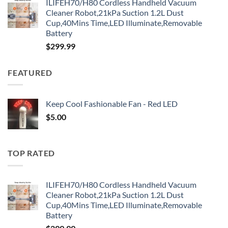
ILIFEH70/H80 Cordless Handheld Vacuum
Cleaner Robot,21kPa Suction 1.2L Dust
Cup,40Mins Time,LED Illuminate,Removable
Battery
$
299.99
FEATURED
Keep Cool Fashionable Fan - Red LED
$
5.00
TOP RATED
ILIFEH70/H80 Cordless Handheld Vacuum
Cleaner Robot,21kPa Suction 1.2L Dust
Cup,40Mins Time,LED Illuminate,Removable
Battery