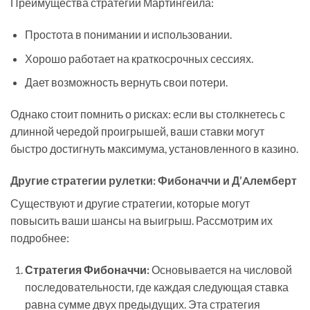
Преимущества стратегии Мартингейла:
Простота в понимании и использовании.
Хорошо работает на краткосрочных сессиях.
Дает возможность вернуть свои потери.
Однако стоит помнить о рисках: если вы столкнетесь с
длинной чередой проигрышей, ваши ставки могут
быстро достигнуть максимума, установленного в казино.
Другие стратегии рулетки: Фибоначчи и Д’Aлемберт
Существуют и другие стратегии, которые могут
повысить ваши шансы на выигрыш. Рассмотрим их
подробнее:
Стратегия Фибоначчи:
Основывается на числовой
последовательности, где каждая следующая ставка
равна сумме двух предыдущих. Эта стратегия