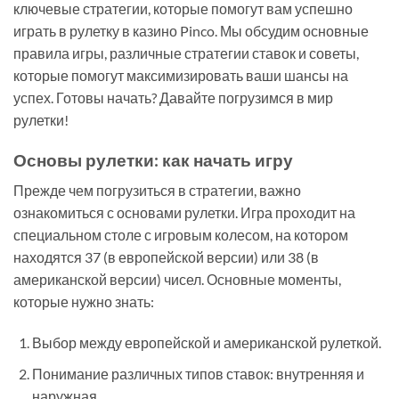
ключевые стратегии, которые помогут вам успешно
играть в рулетку в казино Pinco. Мы обсудим основные
правила игры, различные стратегии ставок и советы,
которые помогут максимизировать ваши шансы на
успех. Готовы начать? Давайте погрузимся в мир
рулетки!
Основы рулетки: как начать игру
Прежде чем погрузиться в стратегии, важно
ознакомиться с основами рулетки. Игра проходит на
специальном столе с игровым колесом, на котором
находятся 37 (в европейской версии) или 38 (в
американской версии) чисел. Основные моменты,
которые нужно знать:
Выбор между европейской и американской рулеткой.
Понимание различных типов ставок: внутренняя и
наружная.