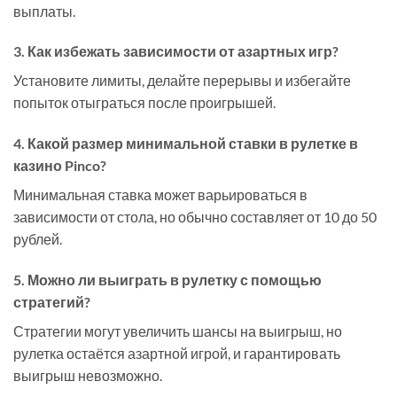
выплаты.
3. Как избежать зависимости от азартных игр?
Установите лимиты, делайте перерывы и избегайте
попыток отыграться после проигрышей.
4. Какой размер минимальной ставки в рулетке в
казино Pinco?
Минимальная ставка может варьироваться в
зависимости от стола, но обычно составляет от 10 до 50
рублей.
5. Можно ли выиграть в рулетку с помощью
стратегий?
Стратегии могут увеличить шансы на выигрыш, но
рулетка остаётся азартной игрой, и гарантировать
выигрыш невозможно.