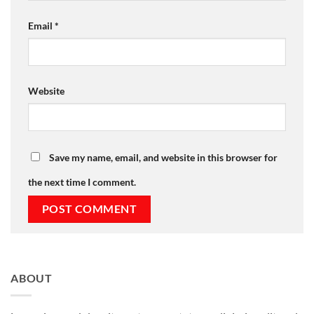
Email
*
Website
Save my name, email, and website in this browser for
the next time I comment.
ABOUT