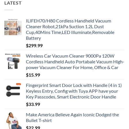
LATEST
ILIFEH70/H80 Cordless Handheld Vacuum
Cleaner Robot,21kPa Suction 1.2L Dust
Cup,40Mins Time,LED Illuminate,Removable
Battery
$
299.99
Wireless Car Vacuum Cleaner 9000Pa 120W
Cordless Handheld Auto Portabale Vacuum High-
power Vacuum Cleaner For Home, Office & Car
$
15.99
Fingerprint Smart Door Lock with Handle (4 in 1)
Keyless Entry, Config with Tuya APP have your
Key Passcodes, Smart Electronic Door Handle
$
33.99
Make America Believe Again Iconic Dodged the
Bullet T-shirt
$
22.99