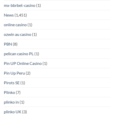
mx-bbrbet-casino
(1)
News
(1,451)
online casino
(1)
ozwin au casino
(1)
PBN
(8)
pelican casino PL
(1)
Pin UP Online Casino
(1)
Pin Up Peru
(2)
Pirots SE
(1)
Plinko
(7)
plinko in
(1)
plinko UK
(3)