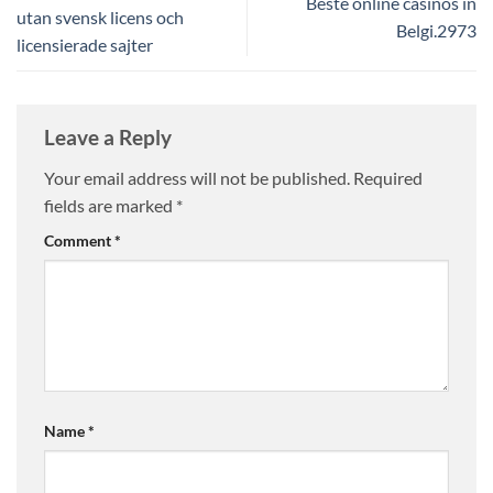
Beste online casinos in
utan svensk licens och
Belgi.2973
licensierade sajter
Leave a Reply
Your email address will not be published.
Required
fields are marked
*
Comment
*
Name
*