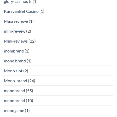
glory-casinos tr
(1)
KaravanBet Casino
(1)
Maxi reviewe
(1)
mini-review
(2)
Mini-reviews
(22)
mombrand
(1)
mono brand
(1)
Mono slot
(2)
Mono-brand
(24)
monobrand
(55)
monobrend
(10)
monogame
(1)