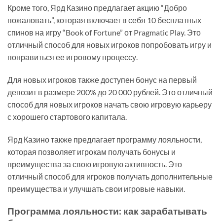
Кроме того, Ярд Казино предлагает акцию “Добро
пожаловать”, которая включает в себя 10 бесплатных
спинов на игру “Book of Fortune” от Pragmatic Play. Это
отличный способ для новых игроков попробовать игру и
понравиться ее игровому процессу.
Для новых игроков также доступен бонус на первый
депозит в размере 200% до 20 000 рублей. Это отличный
способ для новых игроков начать свою игровую карьеру
с хорошего стартового капитала.
Ярд Казино также предлагает программу лояльности,
которая позволяет игрокам получать бонусы и
преимущества за свою игровую активность. Это
отличный способ для игроков получать дополнительные
преимущества и улучшать свои игровые навыки.
Программа лояльности: как зарабатывать