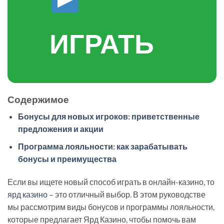
ИГРАТЬ
Содержимое
Бонусы для новых игроков: приветственные
предложения и акции
Программа лояльности: как зарабатывать
бонусы и преимущества
Если вы ищете новый способ играть в онлайн-казино, то
ярд казино
– это отличный выбор. В этом руководстве
мы рассмотрим виды бонусов и программы лояльности,
которые предлагает Ярд Казино, чтобы помочь вам