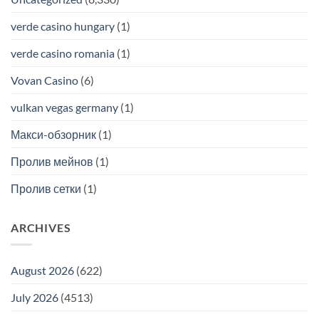
verde casino hungary
(1)
verde casino romania
(1)
Vovan Casino
(6)
vulkan vegas germany
(1)
Макси-обзорник
(1)
Пролив мейнов
(1)
Пролив сетки
(1)
ARCHIVES
August 2026
(622)
July 2026
(4513)