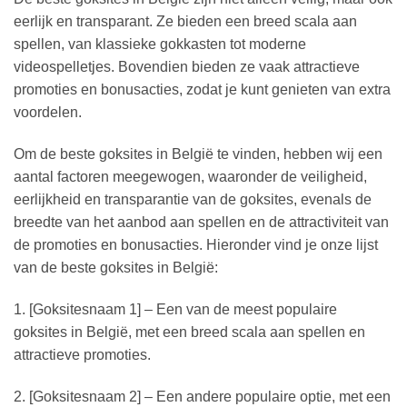
eerlijk en transparant. Ze bieden een breed scala aan
spellen, van klassieke gokkasten tot moderne
videospelletjes. Bovendien bieden ze vaak attractieve
promoties en bonusacties, zodat je kunt genieten van extra
voordelen.
Om de beste goksites in België te vinden, hebben wij een
aantal factoren meegewogen, waaronder de veiligheid,
eerlijkheid en transparantie van de goksites, evenals de
breedte van het aanbod aan spellen en de attractiviteit van
de promoties en bonusacties. Hieronder vind je onze lijst
van de beste goksites in België:
1. [Goksitesnaam 1] – Een van de meest populaire
goksites in België, met een breed scala aan spellen en
attractieve promoties.
2. [Goksitesnaam 2] – Een andere populaire optie, met een