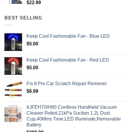
$
22.99
BEST SELLING
Keep Cool Fashionable Fan - Blue LED
$
5.00
Keep Cool Fashionable Fan - Red LED
$
5.00
Fix It Pro Car Scratch Repair Remover
$
6.99
ILIFEH70/H80 Cordless Handheld Vacuum
Cleaner Robot,21kPa Suction 1.2L Dust
Cup,40Mins Time,LED Illuminate,Removable
Battery