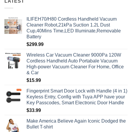
LATEST
ILIFEH70/H80 Cordless Handheld Vacuum
Cleaner Robot,21kPa Suction 1.2L Dust
Cup,40Mins Time,LED Illuminate,Removable
Battery
$
299.99
Wireless Car Vacuum Cleaner 9000Pa 120W
Cordless Handheld Auto Portabale Vacuum
High-power Vacuum Cleaner For Home, Office
& Car
$
15.99
Fingerprint Smart Door Lock with Handle (4 in 1)
Keyless Entry, Config with Tuya APP have your
Key Passcodes, Smart Electronic Door Handle
$
33.99
Make America Believe Again Iconic Dodged the
Bullet T-shirt