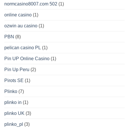
normcasino8007.com 502
(1)
online casino
(1)
ozwin au casino
(1)
PBN
(8)
pelican casino PL
(1)
Pin UP Online Casino
(1)
Pin Up Peru
(2)
Pirots SE
(1)
Plinko
(7)
plinko in
(1)
plinko UK
(3)
plinko_pl
(3)