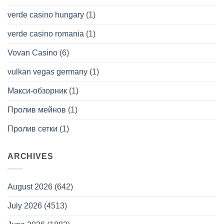
verde casino hungary
(1)
verde casino romania
(1)
Vovan Casino
(6)
vulkan vegas germany
(1)
Макси-обзорник
(1)
Пролив мейнов
(1)
Пролив сетки
(1)
ARCHIVES
August 2026
(642)
July 2026
(4513)