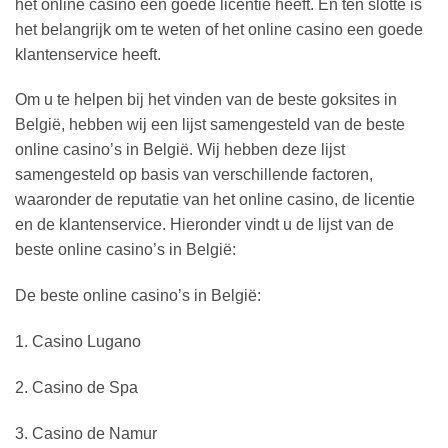
het online casino een goede licentie heeft. En ten slotte is
het belangrijk om te weten of het online casino een goede
klantenservice heeft.
Om u te helpen bij het vinden van de beste goksites in
België, hebben wij een lijst samengesteld van de beste
online casino’s in België. Wij hebben deze lijst
samengesteld op basis van verschillende factoren,
waaronder de reputatie van het online casino, de licentie
en de klantenservice. Hieronder vindt u de lijst van de
beste online casino’s in België:
De beste online casino’s in België:
1. Casino Lugano
2. Casino de Spa
3. Casino de Namur