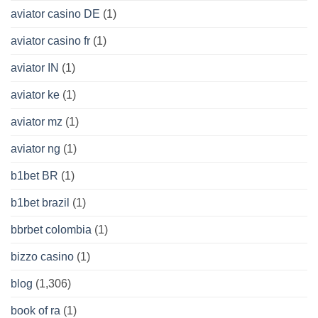
aviator casino DE
(1)
aviator casino fr
(1)
aviator IN
(1)
aviator ke
(1)
aviator mz
(1)
aviator ng
(1)
b1bet BR
(1)
b1bet brazil
(1)
bbrbet colombia
(1)
bizzo casino
(1)
blog
(1,306)
book of ra
(1)