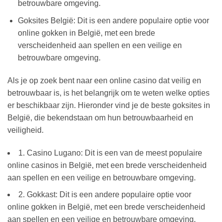
betrouwbare omgeving.
Goksites België: Dit is een andere populaire optie voor
online gokken in België, met een brede
verscheidenheid aan spellen en een veilige en
betrouwbare omgeving.
Als je op zoek bent naar een online casino dat veilig en
betrouwbaar is, is het belangrijk om te weten welke opties
er beschikbaar zijn. Hieronder vind je de beste goksites in
België, die bekendstaan om hun betrouwbaarheid en
veiligheid.
1. Casino Lugano: Dit is een van de meest populaire
online casinos in België, met een brede verscheidenheid
aan spellen en een veilige en betrouwbare omgeving.
2. Gokkast: Dit is een andere populaire optie voor
online gokken in België, met een brede verscheidenheid
aan spellen en een veilige en betrouwbare omgeving.