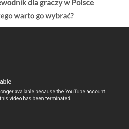
ewodnik dla graczy w Polsce
aczego warto go wybrać?