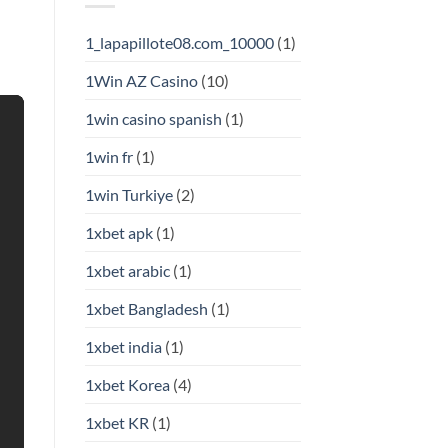
1_lapapillote08.com_10000
(1)
1Win AZ Casino
(10)
1win casino spanish
(1)
1win fr
(1)
1win Turkiye
(2)
1xbet apk
(1)
1xbet arabic
(1)
1xbet Bangladesh
(1)
1xbet india
(1)
1xbet Korea
(4)
1xbet KR
(1)