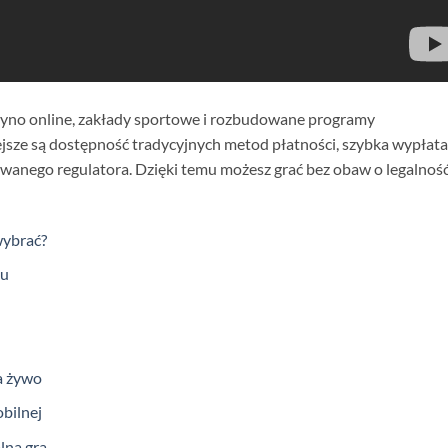
kasyno online, zakłady sportowe i rozbudowane programy
ejsze są dostępność tradycyjnych metod płatności, szybka wypłata
anego regulatora. Dzięki temu możesz grać bez obaw o legalność
 wybrać?
ku
a żywo
obilnej
lna gra