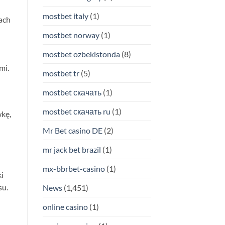
mostbet italy
(1)
ach
mostbet norway
(1)
mostbet ozbekistonda
(8)
mi.
mostbet tr
(5)
mostbet скачать
(1)
mostbet скачать ru
(1)
wkę,
Mr Bet casino DE
(2)
mr jack bet brazil
(1)
mx-bbrbet-casino
(1)
ki
su.
News
(1,451)
online casino
(1)