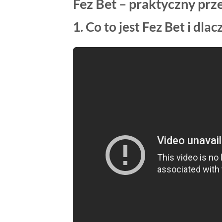
Fez Bet – praktyczny prz
1. Co to jest Fez Bet i dl