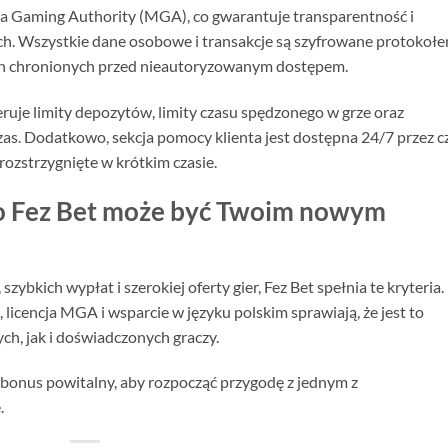
alta Gaming Authority (MGA), co gwarantuje transparentność i
h. Wszystkie dane osobowe i transakcje są szyfrowane protokoł
fach chronionych przed nieautoryzowanym dostępem.
ruje limity depozytów, limity czasu spędzonego w grze oraz
s. Dodatkowo, sekcja pomocy klienta jest dostępna 24/7 przez cz
 rozstrzygnięte w krótkim czasie.
o Fez Bet może być Twoim nowym
zybkich wypłat i szerokiej oferty gier, Fez Bet spełnia te kryteria.
, licencja MGA i wsparcie w języku polskim sprawiają, że jest to
ch, jak i doświadczonych graczy.
j bonus powitalny, aby rozpocząć przygodę z jednym z
.