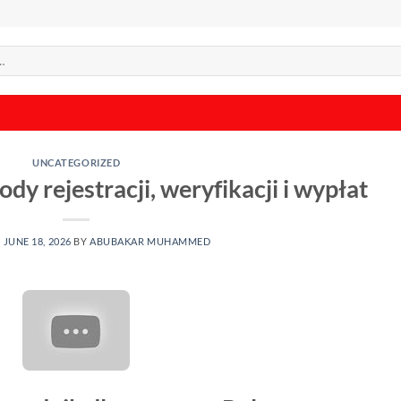
UNCATEGORIZED
ody rejestracji, weryfikacji i wypłat
N
JUNE 18, 2026
BY
ABUBAKAR MUHAMMED