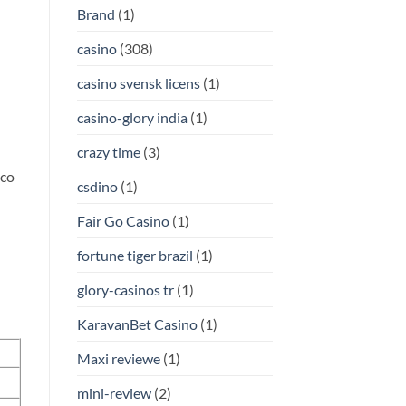
Brand
(1)
casino
(308)
casino svensk licens
(1)
casino-glory india
(1)
crazy time
(3)
 co
csdino
(1)
Fair Go Casino
(1)
fortune tiger brazil
(1)
glory-casinos tr
(1)
KaravanBet Casino
(1)
Maxi reviewe
(1)
mini-review
(2)