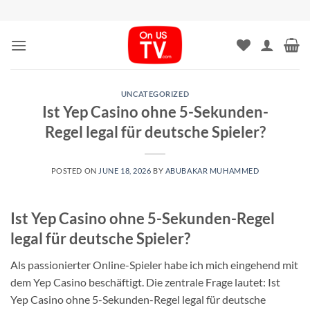
Skip
to
content
UNCATEGORIZED
Ist Yep Casino ohne 5-Sekunden-
Regel legal für deutsche Spieler?
POSTED ON
JUNE 18, 2026
BY
ABUBAKAR MUHAMMED
Ist Yep Casino ohne 5-Sekunden-Regel
legal für deutsche Spieler?
Als passionierter Online-Spieler habe ich mich eingehend mit
dem Yep Casino beschäftigt. Die zentrale Frage lautet: Ist
Yep Casino ohne 5-Sekunden-Regel legal für deutsche