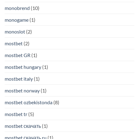
monobrend
(10)
monogame
(1)
monoslot
(2)
mostbet
(2)
mostbet GR
(1)
mostbet hungary
(1)
mostbet italy
(1)
mostbet norway
(1)
mostbet ozbekistonda
(8)
mostbet tr
(5)
mostbet скачать
(1)
mostbet скачать ru
(1)