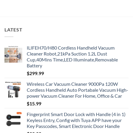
LATEST
ILIFEH70/H80 Cordless Handheld Vacuum
Cleaner Robot,21kPa Suction 1.2L Dust
Cup,40Mins Time,LED Illuminate,Removable
Battery
$
299.99
Wireless Car Vacuum Cleaner 9000Pa 120W
Cordless Handheld Auto Portabale Vacuum High-
power Vacuum Cleaner For Home, Office & Car
$
15.99
Fingerprint Smart Door Lock with Handle (4 in 1)
Keyless Entry, Config with Tuya APP have your
Key Passcodes, Smart Electronic Door Handle