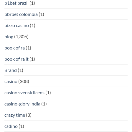
b1bet brazil
(1)
bbrbet colombia
(1)
bizzo casino
(1)
blog
(1,306)
book of ra
(1)
book of ra it
(1)
Brand
(1)
casino
(308)
casino svensk licens
(1)
casino-glory india
(1)
crazy time
(3)
csdino
(1)