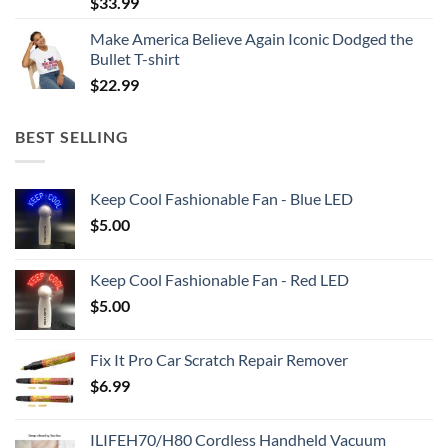
$
33.99
Make America Believe Again Iconic Dodged the
Bullet T-shirt
$
22.99
BEST SELLING
Keep Cool Fashionable Fan - Blue LED
$
5.00
Keep Cool Fashionable Fan - Red LED
$
5.00
Fix It Pro Car Scratch Repair Remover
$
6.99
ILIFEH70/H80 Cordless Handheld Vacuum