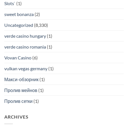
Slots`
(1)
sweet bonanza
(2)
Uncategorized
(8,330)
verde casino hungary
(1)
verde casino romania
(1)
Vovan Casino
(6)
vulkan vegas germany
(1)
Макси-обзорник
(1)
Пролив мейнов
(1)
Пролив сетки
(1)
ARCHIVES