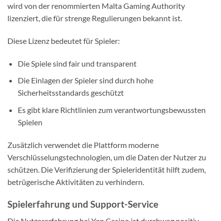
wird von der renommierten Malta Gaming Authority
lizenziert, die für strenge Regulierungen bekannt ist.
Diese Lizenz bedeutet für Spieler:
Die Spiele sind fair und transparent
Die Einlagen der Spieler sind durch hohe
Sicherheitsstandards geschützt
Es gibt klare Richtlinien zum verantwortungsbewussten
Spielen
Zusätzlich verwendet die Plattform moderne
Verschlüsselungstechnologien, um die Daten der Nutzer zu
schützen. Die Verifizierung der Spieleridentität hilft zudem,
betrügerische Aktivitäten zu verhindern.
Spielerfahrung und Support-Service
Die Nutzererfahrung bei Yep Casino ist durchweg positiv.