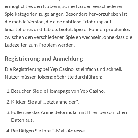
ermöglicht es den Nutzern, schnell zu den verschiedenen
Spielkategorien zu gelangen. Besonders hervorzuheben ist
die mobile Version, die eine nahtlose Erfahrung auf
Smartphones und Tablets bietet. Spieler können problemlos
zwischen den verschiedenen Spielen wechseln, ohne dass die
Ladezeiten zum Problem werden.
Registrierung und Anmeldung
Die Registrierung bei Yep Casino ist einfach und schnell.
Nutzer müssen folgende Schritte durchführen:
Besuchen Sie die Homepage von Yep Casino.
Klicken Sie auf „Jetzt anmelden“.
Füllen Sie das Anmeldeformular mit Ihren persönlichen
Daten aus.
Bestätigen Sie Ihre E-Mail-Adresse.