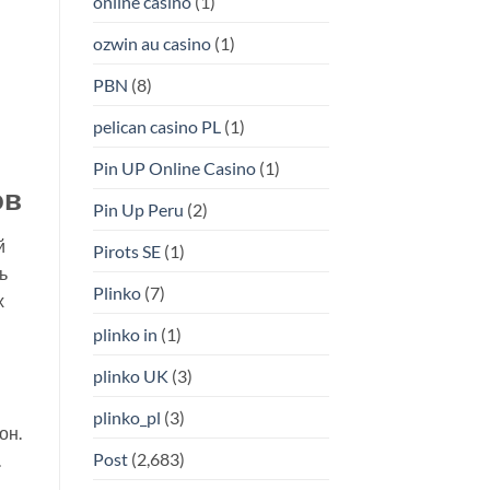
online casino
(1)
ozwin au casino
(1)
PBN
(8)
pelican casino PL
(1)
Pin UP Online Casino
(1)
ов
Pin Up Peru
(2)
й
Pirots SE
(1)
ь
Plinko
(7)
х
plinko in
(1)
plinko UK
(3)
plinko_pl
(3)
он.
Post
(2,683)
.