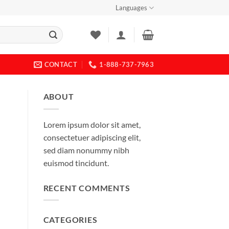
Languages
CONTACT
1-888-737-7963
ABOUT
Lorem ipsum dolor sit amet,
consectetuer adipiscing elit,
sed diam nonummy nibh
euismod tincidunt.
RECENT COMMENTS
CATEGORIES