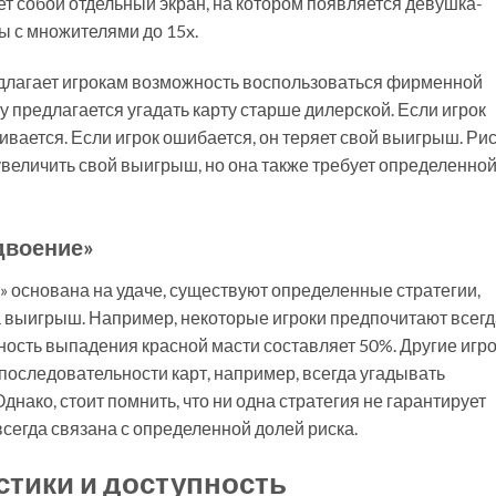
т собой отдельный экран, на котором появляется девушка-
ы с множителями до 15x.
едлагает игрокам возможность воспользоваться фирменной
ку предлагается угадать карту старше дилерской. Если игрок
вается. Если игрок ошибается, он теряет свой выигрыш. Рис
увеличить свой выигрыш, но она также требует определенно
Удвоение»
е» основана на удаче, существуют определенные стратегии,
а выигрыш. Например, некоторые игроки предпочитают всегд
тность выпадения красной масти составляет 50%. Другие игр
оследовательности карт, например, всегда угадывать
ако, стоит помнить, что ни одна стратегия не гарантирует
сегда связана с определенной долей риска.
стики и доступность