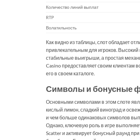
Количество линий выплат
RTP
Волатильность
Как видно из таблицы, слот обладает от
привлекательным для игроков. Высокий 
стабильные выигрыши, а простая механик
Casino предоставляет своим клиентам в
его в своем каталоге.
Символы и бонусные ф
Основными символами в этом слоте явля
кислый лимон, сладкий виноград и осве
и чем больше одинаковых символов выпа
Однако, ключевую роль в игре выполняе
Scatter и активирует бонусный раунд пр