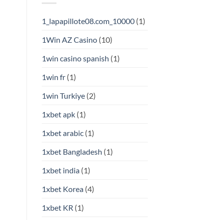
1_lapapillote08.com_10000
(1)
1Win AZ Casino
(10)
1win casino spanish
(1)
1win fr
(1)
1win Turkiye
(2)
1xbet apk
(1)
1xbet arabic
(1)
1xbet Bangladesh
(1)
1xbet india
(1)
1xbet Korea
(4)
1xbet KR
(1)