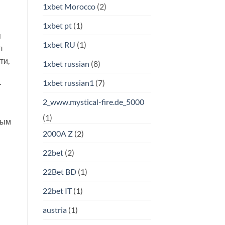
1xbet Morocco
(2)
1xbet pt
(1)
я
1xbet RU
(1)
л
ти,
1xbet russian
(8)
1xbet russian1
(7)
т
2_www.mystical-fire.de_5000
(1)
ным
2000A Z
(2)
22bet
(2)
22Bet BD
(1)
22bet IT
(1)
austria
(1)