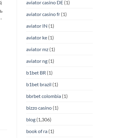
aviator casino DE
(1)
й
ь
aviator casino fr
(1)
-
aviator IN
(1)
aviator ke
(1)
aviator mz
(1)
aviator ng
(1)
b1bet BR
(1)
b1bet brazil
(1)
bbrbet colombia
(1)
bizzo casino
(1)
blog
(1,306)
book of ra
(1)