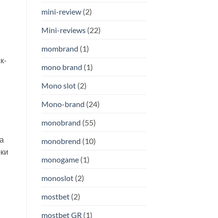
mini-review
(2)
Mini-reviews
(22)
mombrand
(1)
к-
mono brand
(1)
й
Mono slot
(2)
Mono-brand
(24)
monobrand
(55)
а
monobrend
(10)
оки
monogame
(1)
monoslot
(2)
mostbet
(2)
mostbet GR
(1)