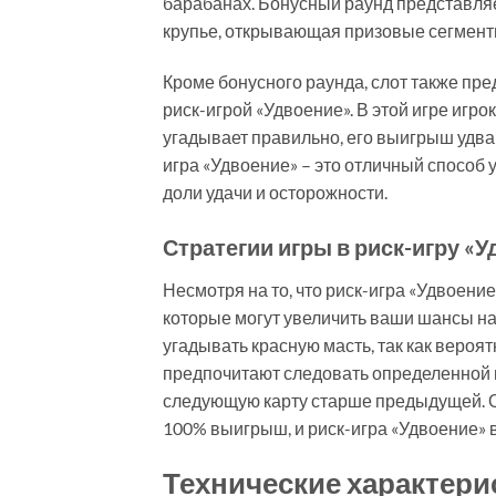
барабанах. Бонусный раунд представляе
крупье, открывающая призовые сегмент
Кроме бонусного раунда, слот также пр
риск-игрой «Удвоение». В этой игре игро
угадывает правильно, его выигрыш удваи
игра «Удвоение» – это отличный способ 
доли удачи и осторожности.
Стратегии игры в риск-игру «
Несмотря на то, что риск-игра «Удвоени
которые могут увеличить ваши шансы н
угадывать красную масть, так как вероя
предпочитают следовать определенной п
следующую карту старше предыдущей. Одн
100% выигрыш, и риск-игра «Удвоение» в
Технические характери