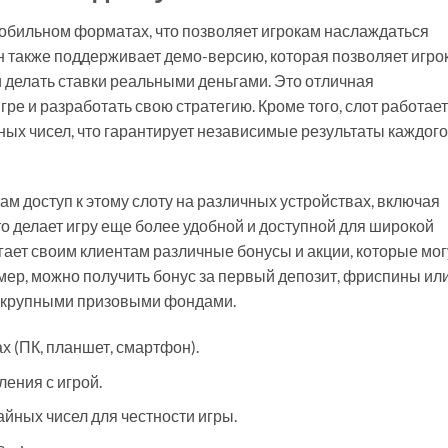
мобильном форматах, что позволяет игрокам наслаждаться
Он также поддерживает демо-версию, которая позволяет игро
и делать ставки реальными деньгами. Это отличная
ре и разработать свою стратегию. Кроме того, слот работает
ых чисел, что гарантирует независимые результаты каждого
ам доступ к этому слоту на различных устройствах, включая
 делает игру еще более удобной и доступной для широкой
гает своим клиентам различные бонусы и акции, которые мог
ер, можно получить бонус за первый депозит, фриспины ил
 с крупными призовыми фондами.
х (ПК, планшет, смартфон).
ения с игрой.
ных чисел для честности игры.