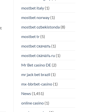
mostbet italy
(1)
mostbet norway
(1)
mostbet ozbekistonda
(8)
t
mostbet tr
(5)
mostbet скачать
(1)
mostbet скачать ru
(1)
Mr Bet casino DE
(2)
mr jack bet brazil
(1)
mx-bbrbet-casino
(1)
News
(1,451)
online casino
(1)