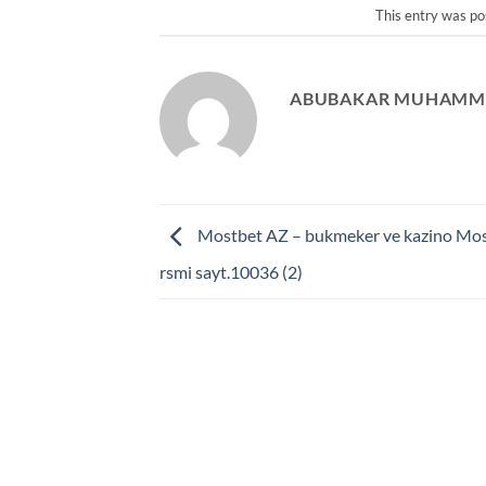
This entry was po
ABUBAKAR MUHAMM
Mostbet AZ – bukmeker ve kazino Mos
rsmi sayt.10036 (2)