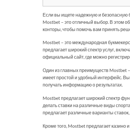
Если вы ищете надежную и безопасную бу
Mostbet – это отличный выбор. В этом 
конторы, чтобы помочь вам принять реш
Mostbet – это международная букмекерск
предлагает широкий спектр услуг, включа
официальный сайт, где можно регистриро
Один из главных преимуществ Mostbet – 
имеет простой и удобный интерфейс. Вы 
получать информацию о результатах.
Mostbet предлагает широкий спектр функ
делать ставки на различные виды спорта,
предлагает различные варианты ставок, 
Кроме того, Mostbet предлагает казино и