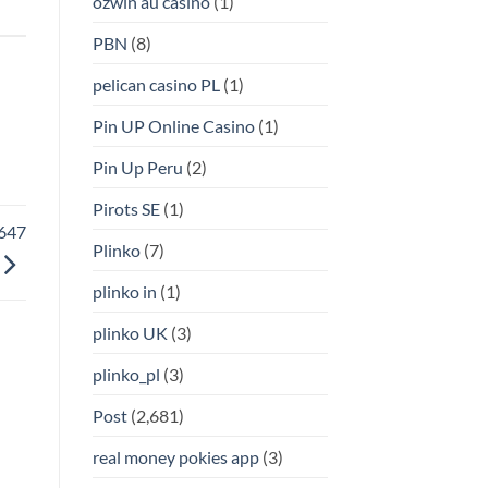
ozwin au casino
(1)
PBN
(8)
pelican casino PL
(1)
Pin UP Online Casino
(1)
Pin Up Peru
(2)
Pirots SE
(1)
3647
Plinko
(7)
plinko in
(1)
plinko UK
(3)
plinko_pl
(3)
Post
(2,681)
real money pokies app
(3)