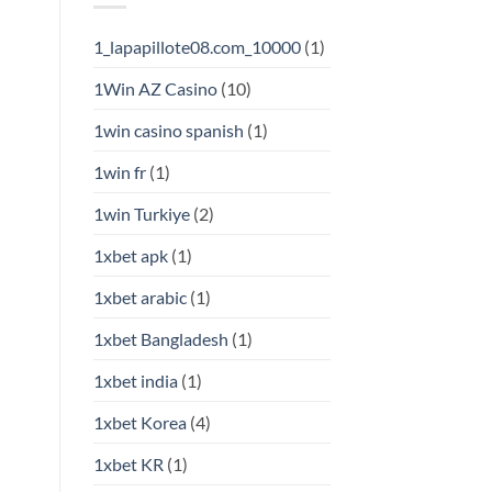
1_lapapillote08.com_10000
(1)
1Win AZ Casino
(10)
1win casino spanish
(1)
1win fr
(1)
1win Turkiye
(2)
1xbet apk
(1)
1xbet arabic
(1)
1xbet Bangladesh
(1)
1xbet india
(1)
1xbet Korea
(4)
1xbet KR
(1)