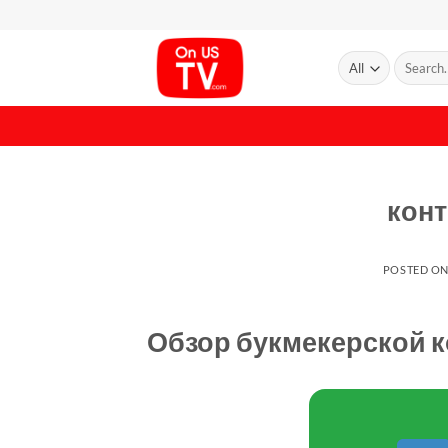
Skip
to
content
Search
for:
конт
POSTED O
Обзор букмекерской к