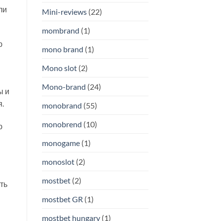
ли
Mini-reviews
(22)
mombrand
(1)
ю
mono brand
(1)
Mono slot
(2)
Mono-brand
(24)
ы и
я.
monobrand
(55)
monobrend
(10)
ю
monogame
(1)
monoslot
(2)
mostbet
(2)
ть
mostbet GR
(1)
mostbet hungary
(1)