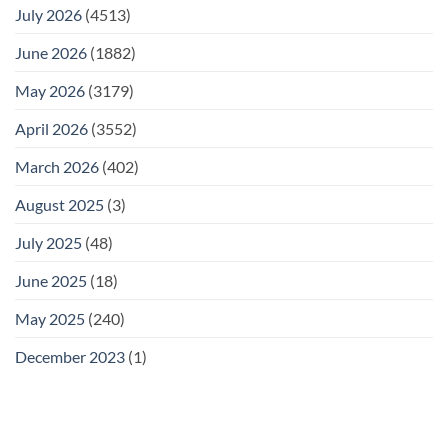
July 2026
(4513)
June 2026
(1882)
May 2026
(3179)
April 2026
(3552)
March 2026
(402)
August 2025
(3)
July 2025
(48)
June 2025
(18)
May 2025
(240)
December 2023
(1)