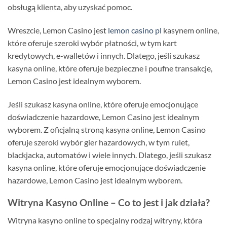
obsługą klienta, aby uzyskać pomoc.
Wreszcie, Lemon Casino jest
lemon casino pl
kasynem online,
które oferuje szeroki wybór płatności, w tym kart
kredytowych, e-walletów i innych. Dlatego, jeśli szukasz
kasyna online, które oferuje bezpieczne i poufne transakcje,
Lemon Casino jest idealnym wyborem.
Jeśli szukasz kasyna online, które oferuje emocjonujące
doświadczenie hazardowe, Lemon Casino jest idealnym
wyborem. Z oficjalną stroną kasyna online, Lemon Casino
oferuje szeroki wybór gier hazardowych, w tym rulet,
blackjacka, automatów i wiele innych. Dlatego, jeśli szukasz
kasyna online, które oferuje emocjonujące doświadczenie
hazardowe, Lemon Casino jest idealnym wyborem.
Witryna Kasyno Online – Co to jest i jak działa?
Witryna kasyno online to specjalny rodzaj witryny, która