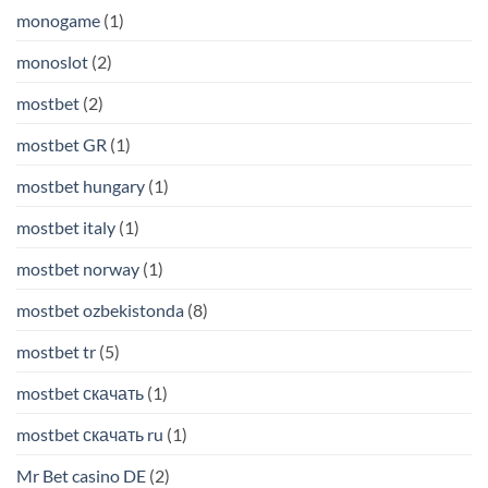
monogame
(1)
monoslot
(2)
mostbet
(2)
mostbet GR
(1)
mostbet hungary
(1)
mostbet italy
(1)
mostbet norway
(1)
mostbet ozbekistonda
(8)
mostbet tr
(5)
mostbet скачать
(1)
mostbet скачать ru
(1)
Mr Bet casino DE
(2)