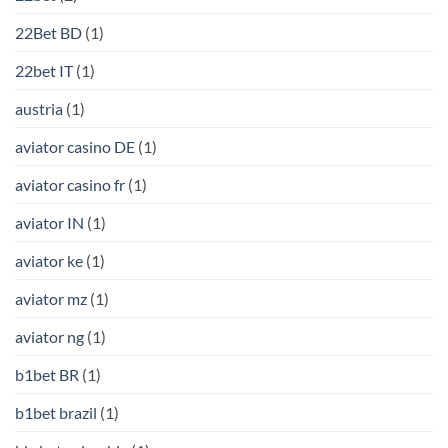
22Bet BD
(1)
22bet IT
(1)
austria
(1)
aviator casino DE
(1)
aviator casino fr
(1)
aviator IN
(1)
aviator ke
(1)
aviator mz
(1)
aviator ng
(1)
b1bet BR
(1)
b1bet brazil
(1)