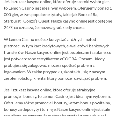
Jeśli szukasz kasyna online, które oferuje szeroki wybór gier,
to Lemon Casino jest idealnym wyborem. Oferujemy ponad 1
000 gier, w tym popularne tytuły, takie jak Book of Ra,
Starburst i Gonzo’s Quest. Nasze kasyno online jest dostępne
24/7, co oznacza, że możesz grać, kiedy chcesz.
W Lemon Casino możesz korzystać z różnych metod
płatności, w tym kart kredytowych, e-walletów i bankowych
transferów. Nasze kasyno online jest bezpieczne i zaufane, co
jest potwierdzone certyfikatem eCOGRA. Czasami, kiedy
próbujesz się zalogować, możesz spotkać problem z
logowaniem. W takim przypadku, skontaktuj się z naszym
zespłem obsługi klienta, który pomoże rozwiązać problem.
Jeśli szukasz kasyna online, które oferuje atrakcyjne
promocje i bonusy, to Lemon Casino jest idealnym wyborem.
Oferujemy różne promocje i bonusy, w tym bonus powitalny,
bonusy za depozyty i turnieje. Nasze kasyno online jest stale
rozwijane, co oznacza, że możesz korzystać z nowych gier i