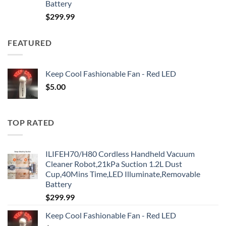
Battery
$
299.99
FEATURED
Keep Cool Fashionable Fan - Red LED
$
5.00
TOP RATED
ILIFEH70/H80 Cordless Handheld Vacuum
Cleaner Robot,21kPa Suction 1.2L Dust
Cup,40Mins Time,LED Illuminate,Removable
Battery
$
299.99
Keep Cool Fashionable Fan - Red LED