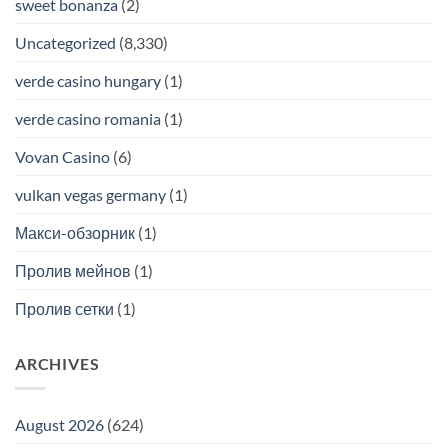
sweet bonanza
(2)
Uncategorized
(8,330)
verde casino hungary
(1)
verde casino romania
(1)
Vovan Casino
(6)
vulkan vegas germany
(1)
Макси-обзорник
(1)
Пролив мейнов
(1)
Пролив сетки
(1)
ARCHIVES
August 2026
(624)