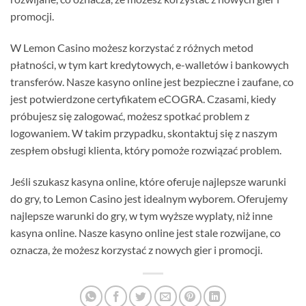
promocji.
W Lemon Casino możesz korzystać z różnych metod
płatności, w tym kart kredytowych, e-walletów i bankowych
transferów. Nasze kasyno online jest bezpieczne i zaufane, co
jest potwierdzone certyfikatem eCOGRA. Czasami, kiedy
próbujesz się zalogować, możesz spotkać problem z
logowaniem. W takim przypadku, skontaktuj się z naszym
zespłem obsługi klienta, który pomoże rozwiązać problem.
Jeśli szukasz kasyna online, które oferuje najlepsze warunki
do gry, to Lemon Casino jest idealnym wyborem. Oferujemy
najlepsze warunki do gry, w tym wyższe wyplaty, niż inne
kasyna online. Nasze kasyno online jest stale rozwijane, co
oznacza, że możesz korzystać z nowych gier i promocji.