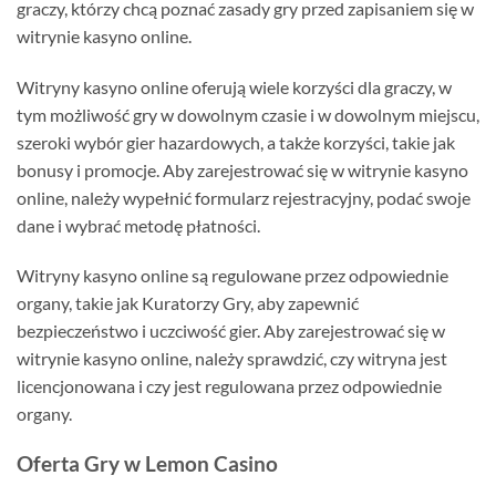
graczy, którzy chcą poznać zasady gry przed zapisaniem się w
witrynie kasyno online.
Witryny kasyno online oferują wiele korzyści dla graczy, w
tym możliwość gry w dowolnym czasie i w dowolnym miejscu,
szeroki wybór gier hazardowych, a także korzyści, takie jak
bonusy i promocje. Aby zarejestrować się w witrynie kasyno
online, należy wypełnić formularz rejestracyjny, podać swoje
dane i wybrać metodę płatności.
Witryny kasyno online są regulowane przez odpowiednie
organy, takie jak Kuratorzy Gry, aby zapewnić
bezpieczeństwo i uczciwość gier. Aby zarejestrować się w
witrynie kasyno online, należy sprawdzić, czy witryna jest
licencjonowana i czy jest regulowana przez odpowiednie
organy.
Oferta Gry w Lemon Casino