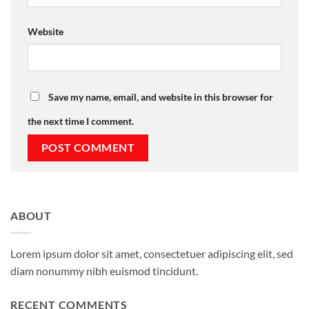
Website
Save my name, email, and website in this browser for
the next time I comment.
ABOUT
Lorem ipsum dolor sit amet, consectetuer adipiscing elit, sed
diam nonummy nibh euismod tincidunt.
RECENT COMMENTS