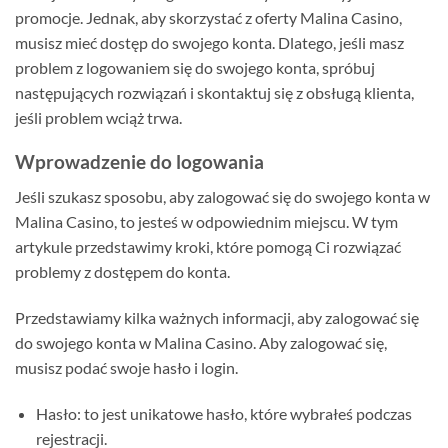
promocje. Jednak, aby skorzystać z oferty Malina Casino,
musisz mieć dostęp do swojego konta. Dlatego, jeśli masz
problem z logowaniem się do swojego konta, spróbuj
następujących rozwiązań i skontaktuj się z obsługą klienta,
jeśli problem wciąż trwa.
Wprowadzenie do logowania
Jeśli szukasz sposobu, aby zalogować się do swojego konta w
Malina Casino, to jesteś w odpowiednim miejscu. W tym
artykule przedstawimy kroki, które pomogą Ci rozwiązać
problemy z dostępem do konta.
Przedstawiamy kilka ważnych informacji, aby zalogować się
do swojego konta w Malina Casino. Aby zalogować się,
musisz podać swoje hasło i login.
Hasło: to jest unikatowe hasło, które wybrałeś podczas
rejestracji.