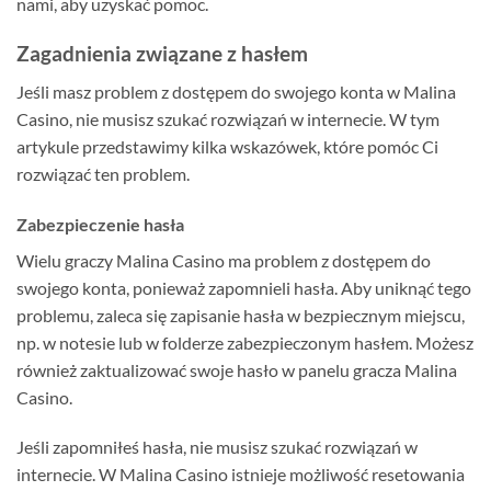
nami, aby uzyskać pomoc.
Zagadnienia związane z hasłem
Jeśli masz problem z dostępem do swojego konta w Malina
Casino, nie musisz szukać rozwiązań w internecie. W tym
artykule przedstawimy kilka wskazówek, które pomóc Ci
rozwiązać ten problem.
Zabezpieczenie hasła
Wielu graczy Malina Casino ma problem z dostępem do
swojego konta, ponieważ zapomnieli hasła. Aby uniknąć tego
problemu, zaleca się zapisanie hasła w bezpiecznym miejscu,
np. w notesie lub w folderze zabezpieczonym hasłem. Możesz
również zaktualizować swoje hasło w panelu gracza Malina
Casino.
Jeśli zapomniłeś hasła, nie musisz szukać rozwiązań w
internecie. W Malina Casino istnieje możliwość resetowania