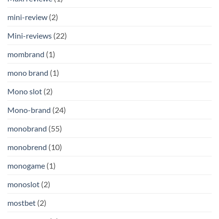
mini-review
(2)
Mini-reviews
(22)
mombrand
(1)
mono brand
(1)
Mono slot
(2)
Mono-brand
(24)
monobrand
(55)
monobrend
(10)
monogame
(1)
monoslot
(2)
mostbet
(2)