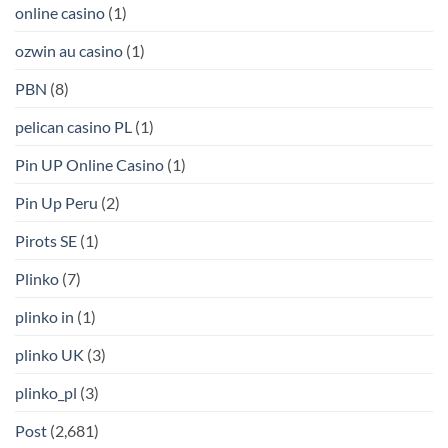
online casino
(1)
ozwin au casino
(1)
PBN
(8)
pelican casino PL
(1)
Pin UP Online Casino
(1)
Pin Up Peru
(2)
Pirots SE
(1)
Plinko
(7)
plinko in
(1)
plinko UK
(3)
plinko_pl
(3)
Post
(2,681)