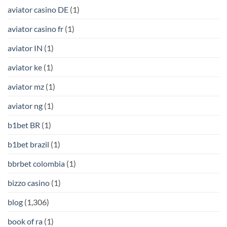
aviator casino DE
(1)
aviator casino fr
(1)
aviator IN
(1)
aviator ke
(1)
aviator mz
(1)
aviator ng
(1)
b1bet BR
(1)
b1bet brazil
(1)
bbrbet colombia
(1)
bizzo casino
(1)
blog
(1,306)
book of ra
(1)