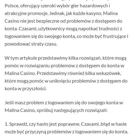
Polsce, oferujący szeroki wybór gier hazardowych i
atrakcyjne promocje. Jednak, jak każde kasyno, Malina
Casino nie jest bezpieczne od problemów z dostępem do
konta. Czasami, użytkownicy mogą napotkać trudności z
logowaniem się do swojego konta, co może być frustrujące i
powodować straty czasu.
W tym artykule przedstawimy kilka rozwiązań, które mogą
pomóc w rozwiązaniu problemów z dostępem do konta w
Malina Casino. Przedstawimy również kilka wskazówek,
które mogą pomóc w uniknięciu problemów z dostępem do
konta w przyszłości.
Jeśli masz problem z logowaniem się do swojego konta w
Malina Casino, spróbuj następujących rozwiązań:
1. Sprawdź, czy hasło jest poprawne. Czasami, błąd w hasle
może być przyczyną problemów z logowaniem się do konta.