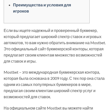
Преимущества и условия для
игроков
Если вы ищете надежный и проверенный букмекер,
который предлагает широкий спектр ставок и игровых
автоматов, то вам нужно обратить внимание на Mostbet.
Это официальный сайт букмекерской конторы, которая
предлагает своим клиентам множество возможностей
для ставок и игры.
Mostbet – это международная букмекерская контора,
которая была основана в 2009 году. С тех пор она стала
одним из самых популярных букмекеров в мире,
предлагая своим клиентам широкий спектр услуг и
возможностей для ставок.
На официальном сайте Mostbet вы можете найти