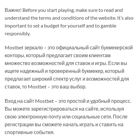
Важно! Before you start playing, make sure to read and
understand the terms and conditions of the website. It’s also
important to set a budget for yourself and to gamble
responsibly.
Mostbet зеркало – это официальный сайт букмекерской
конторы, который предлагает своим клиентам
множество возможностей для ставок и игры. Если вы
ищете надежный и проверенный букмекер, который
предлагает широкий спектр услуг и возможностей для
ставок, то Mostbet – это ваш выбор.
Вход на сайт Mostbet – это простой и удобный процесс.
Вы можете зарегистрироваться на сайте, используя
свою электронную почту или социальные сети. После
регистрации вы сможете начать играть и ставить на
спортивные события.