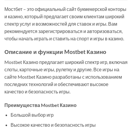
Мостбет – это официальный сайт букмекерской конторы
и казино, который предлагает своим клиентам широкий
спектр услуг и возможностей для ставок и игры. Вам
рекомендуется зарегистрироваться и авторизоваться,
чтобы начать играть и ставить на спорт и игры в казино.
Описание и функции Mostbet Казино
Mostbet Казино предлагает широкий спектр игр, включая
слоты, карточные игры, рулетку и другие. Все игры на
сайте Mostbet Казино разработаны с использованием
последних технологий и обеспечивают высокое
качество и безопасность игры.
Преимущества Mostbet Казино
Большой выбор игр
Высокое качество и безопасность игры