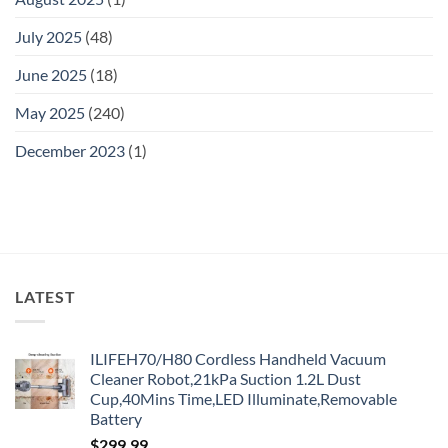
July 2025
(48)
June 2025
(18)
May 2025
(240)
December 2023
(1)
LATEST
ILIFEH70/H80 Cordless Handheld Vacuum
Cleaner Robot,21kPa Suction 1.2L Dust
Cup,40Mins Time,LED Illuminate,Removable
Battery
$
299.99