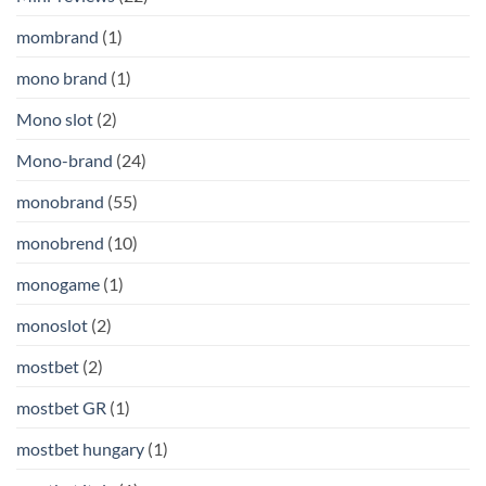
mombrand
(1)
mono brand
(1)
Mono slot
(2)
Mono-brand
(24)
monobrand
(55)
monobrend
(10)
monogame
(1)
monoslot
(2)
mostbet
(2)
mostbet GR
(1)
mostbet hungary
(1)