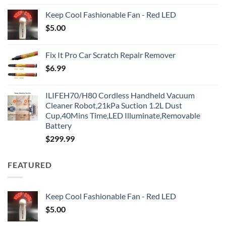
Keep Cool Fashionable Fan - Red LED
$
5.00
Fix It Pro Car Scratch Repair Remover
$
6.99
ILIFEH70/H80 Cordless Handheld Vacuum
Cleaner Robot,21kPa Suction 1.2L Dust
Cup,40Mins Time,LED Illuminate,Removable
Battery
$
299.99
FEATURED
Keep Cool Fashionable Fan - Red LED
$
5.00