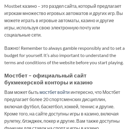
Mostbet казино – это раздел сайта, который предлагает
игрокам множество игровых автоматов и других игр. Вы
можете играть в игровые автоматы, казино и другие
игры, используя свою электронную почту или
социальные сети.
Важно! Remember to always gamble responsibly and to set a
budget for yourself. It’s also important to understand the
terms and conditions of the website before you start playing.
Мостбет – официальный сайт
букмекерской конторы и казино
Вам может быть
мостбет войти
интересно, что Мостбет
предлагает более 20 спортсменских дисциплин,
включая футбол, баскетбол, хоккей, теннис и другие.
Кроме того, на сайте доступны игры в казино, включая
рулетку, блэкджек, покер и другие. Вам также доступны
функции для ставок на спорт и игры в казино.