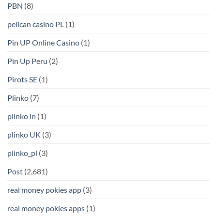
PBN
(8)
pelican casino PL
(1)
Pin UP Online Casino
(1)
Pin Up Peru
(2)
Pirots SE
(1)
Plinko
(7)
plinko in
(1)
plinko UK
(3)
plinko_pl
(3)
Post
(2,681)
real money pokies app
(3)
real money pokies apps
(1)