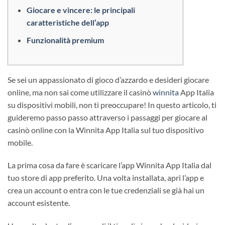
Giocare e vincere: le principali
caratteristiche dell’app
Funzionalità premium
Se sei un appassionato di gioco d’azzardo e desideri giocare
online, ma non sai come utilizzare il casinò
winnita
App Italia
su dispositivi mobili, non ti preoccupare! In questo articolo, ti
guideremo passo passo attraverso i passaggi per giocare al
casinò online con la Winnita App Italia sul tuo dispositivo
mobile.
La prima cosa da fare è scaricare l’app Winnita App Italia dal
tuo store di app preferito. Una volta installata, apri l’app e
crea un account o entra con le tue credenziali se già hai un
account esistente.