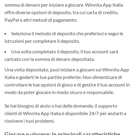
somma di denaro per iniziare a giocare. Winnita App Italia
offre diverse opzioni di deposito, tra cui carta di credito,
PayPal e altri metodi di pagamento.
Seleziona il metodo di deposito che preferisci e segui le
istruzioni per completare il deposito.
Una volta completato il deposito, il tuo account sarà
caricato con la somma di denaro depositata.
Una volta depositato, puoi iniziare a giocare sul Winnita App
Italia e goderti le tue partite preferite. Non dimenticare di
controllare le tue opzioni di gioco e di gestire il tuo account in
modo da poter giocare in modo sicuro e responsabile.
Se hai bisogno di aiuto o hai delle domande, il supporto
clienti di Winnita App Italia è disponibile 24/7 per aiutarti a
risolvere i tuoi problemi.
Giocare e vincere: le principali caratteristiche