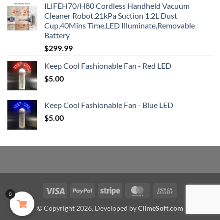
ILIFEH70/H80 Cordless Handheld Vacuum
Cleaner Robot,21kPa Suction 1.2L Dust
Cup,40Mins Time,LED Illuminate,Removable
Battery
$
299.99
Keep Cool Fashionable Fan - Red LED
$
5.00
Keep Cool Fashionable Fan - Blue LED
$
5.00
Visa
PayPal
Stripe
MasterCard
Cash
0
On
© Copyright 2026. Developed by
ClimeSoft.com
Delivery