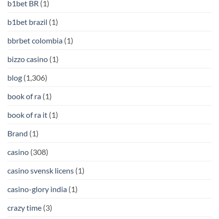
b1bet BR
(1)
b1bet brazil
(1)
bbrbet colombia
(1)
bizzo casino
(1)
blog
(1,306)
book of ra
(1)
book of ra it
(1)
Brand
(1)
casino
(308)
casino svensk licens
(1)
casino-glory india
(1)
crazy time
(3)