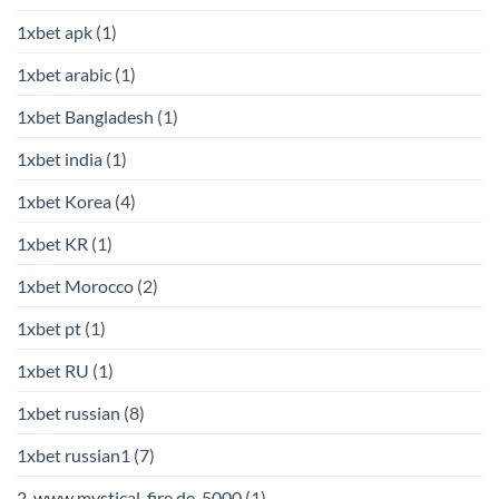
1xbet apk
(1)
1xbet arabic
(1)
1xbet Bangladesh
(1)
1xbet india
(1)
1xbet Korea
(4)
1xbet KR
(1)
1xbet Morocco
(2)
1xbet pt
(1)
1xbet RU
(1)
1xbet russian
(8)
1xbet russian1
(7)
2_www.mystical-fire.de_5000
(1)