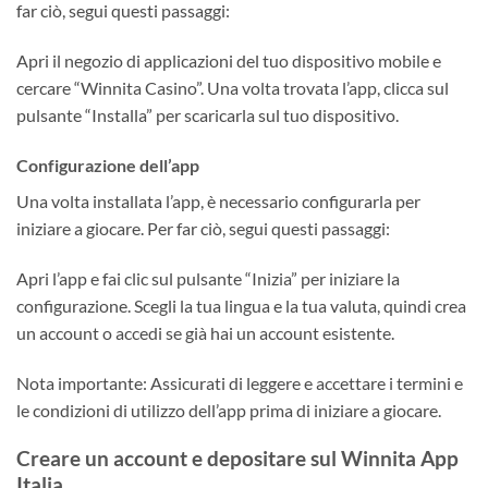
far ciò, segui questi passaggi:
Apri il negozio di applicazioni del tuo dispositivo mobile e
cercare “Winnita Casino”. Una volta trovata l’app, clicca sul
pulsante “Installa” per scaricarla sul tuo dispositivo.
Configurazione dell’app
Una volta installata l’app, è necessario configurarla per
iniziare a giocare. Per far ciò, segui questi passaggi:
Apri l’app e fai clic sul pulsante “Inizia” per iniziare la
configurazione. Scegli la tua lingua e la tua valuta, quindi crea
un account o accedi se già hai un account esistente.
Nota importante: Assicurati di leggere e accettare i termini e
le condizioni di utilizzo dell’app prima di iniziare a giocare.
Creare un account e depositare sul Winnita App
Italia