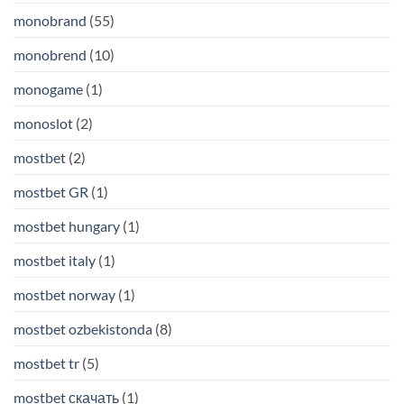
monobrand
(55)
monobrend
(10)
monogame
(1)
monoslot
(2)
mostbet
(2)
mostbet GR
(1)
mostbet hungary
(1)
mostbet italy
(1)
mostbet norway
(1)
mostbet ozbekistonda
(8)
mostbet tr
(5)
mostbet скачать
(1)