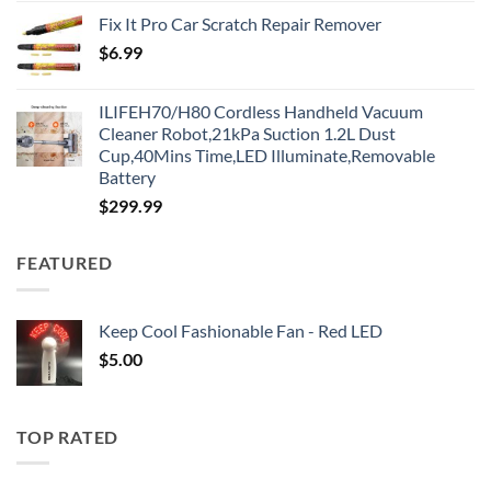
Fix It Pro Car Scratch Repair Remover
$
6.99
ILIFEH70/H80 Cordless Handheld Vacuum
Cleaner Robot,21kPa Suction 1.2L Dust
Cup,40Mins Time,LED Illuminate,Removable
Battery
$
299.99
FEATURED
Keep Cool Fashionable Fan - Red LED
$
5.00
TOP RATED