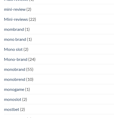
mini-review
(2)
Mini-reviews
(22)
mombrand
(1)
mono brand
(1)
Mono slot
(2)
Mono-brand
(24)
monobrand
(55)
monobrend
(10)
monogame
(1)
monoslot
(2)
mostbet
(2)