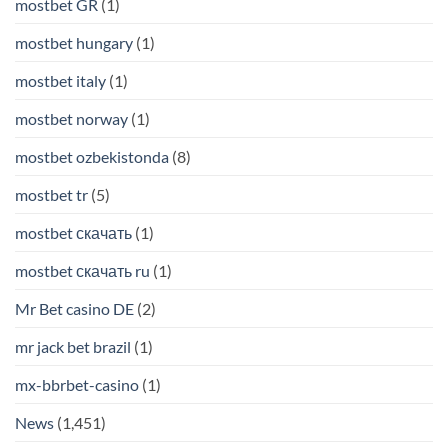
mostbet GR
(1)
mostbet hungary
(1)
mostbet italy
(1)
mostbet norway
(1)
mostbet ozbekistonda
(8)
mostbet tr
(5)
mostbet скачать
(1)
mostbet скачать ru
(1)
Mr Bet casino DE
(2)
mr jack bet brazil
(1)
mx-bbrbet-casino
(1)
News
(1,451)