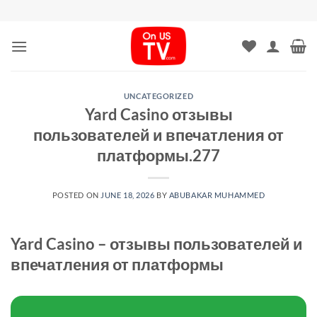
Skip
to
content
UNCATEGORIZED
Yard Casino отзывы
пользователей и впечатления от
платформы.277
POSTED ON
JUNE 18, 2026
BY
ABUBAKAR MUHAMMED
Yard Casino – отзывы пользователей и
впечатления от платформы