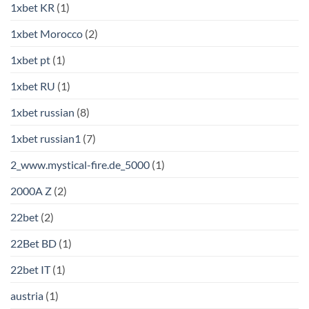
1xbet KR
(1)
1xbet Morocco
(2)
1xbet pt
(1)
1xbet RU
(1)
1xbet russian
(8)
1xbet russian1
(7)
2_www.mystical-fire.de_5000
(1)
2000A Z
(2)
22bet
(2)
22Bet BD
(1)
22bet IT
(1)
austria
(1)