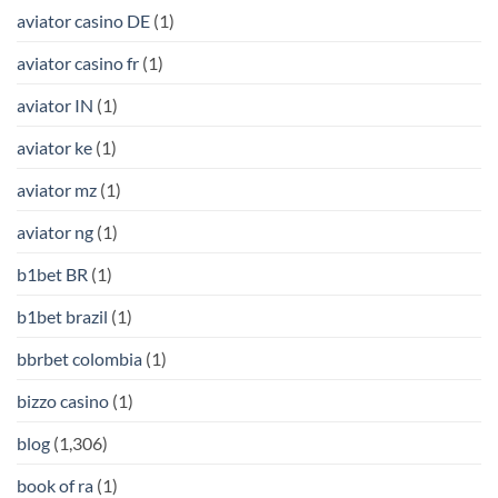
aviator casino DE
(1)
aviator casino fr
(1)
aviator IN
(1)
aviator ke
(1)
aviator mz
(1)
aviator ng
(1)
b1bet BR
(1)
b1bet brazil
(1)
bbrbet colombia
(1)
bizzo casino
(1)
blog
(1,306)
book of ra
(1)