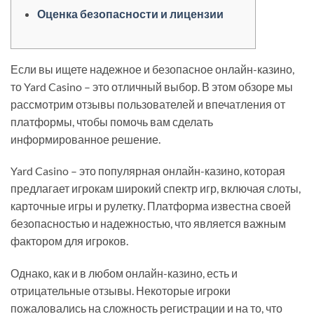
Оценка безопасности и лицензии
Если вы ищете надежное и безопасное онлайн-казино,
то Yard Casino – это отличный выбор. В этом обзоре мы
рассмотрим отзывы пользователей и впечатления от
платформы, чтобы помочь вам сделать
информированное решение.
Yard Casino – это популярная онлайн-казино, которая
предлагает игрокам широкий спектр игр, включая слоты,
карточные игры и рулетку. Платформа известна своей
безопасностью и надежностью, что является важным
фактором для игроков.
Однако, как и в любом онлайн-казино, есть и
отрицательные отзывы. Некоторые игроки
пожаловались на сложность регистрации и на то, что