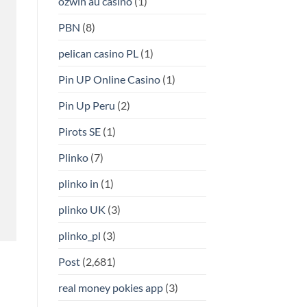
ozwin au casino
(1)
PBN
(8)
pelican casino PL
(1)
Pin UP Online Casino
(1)
Pin Up Peru
(2)
Pirots SE
(1)
Plinko
(7)
plinko in
(1)
plinko UK
(3)
plinko_pl
(3)
Post
(2,681)
real money pokies app
(3)