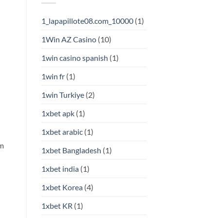
1_lapapillote08.com_10000
(1)
1Win AZ Casino
(10)
1win casino spanish
(1)
1win fr
(1)
1win Turkiye
(2)
1xbet apk
(1)
1xbet arabic
(1)
ym
1xbet Bangladesh
(1)
1xbet india
(1)
1xbet Korea
(4)
1xbet KR
(1)