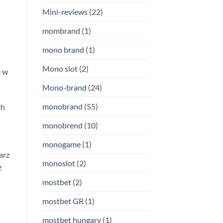
Mini-reviews
(22)
mombrand
(1)
mono brand
(1)
Mono slot
(2)
e w
Mono-brand
(24)
monobrand
(55)
ch
monobrend
(10)
monogame
(1)
arz
monoslot
(2)
z
mostbet
(2)
mostbet GR
(1)
mostbet hungary
(1)