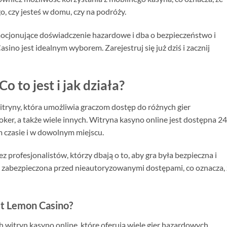
go, czy jesteś w domu, czy na podróży.
emocjonujące doświadczenie hazardowe i dba o bezpieczeństwo i
no jest idealnym wyborem. Zarejestruj się już dziś i zacznij
 to jest i jak działa?
itryny, która umożliwia graczom dostęp do różnych gier
poker, a także wiele innych. Witryna kasyno online jest dostępna 24
 czasie i w dowolnym miejscu.
 profesjonalistów, którzy dbają o to, aby gra była bezpieczna i
ż zabezpieczona przed nieautoryzowanymi dostępami, co oznacza, 
st Lemon Casino?
 witryn kasyno online, które oferują wiele gier hazardowych.