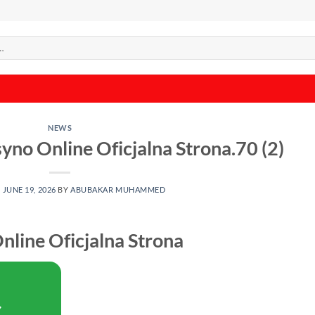
NEWS
no Online Oficjalna Strona.70 (2)
N
JUNE 19, 2026
BY
ABUBAKAR MUHAMMED
line Oficjalna Strona