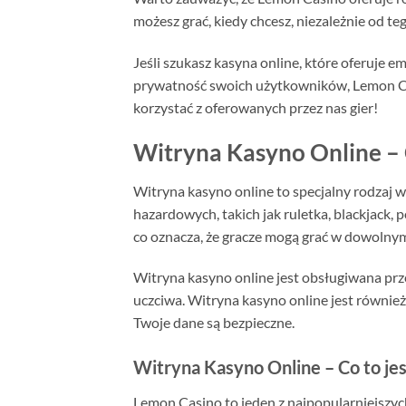
możesz grać, kiedy chcesz, niezależnie od te
Jeśli szukasz kasyna online, które oferuje 
prywatność swoich użytkowników, Lemon Casi
korzystać z oferowanych przez nas gier!
Witryna Kasyno Online – Co
Witryna kasyno online to specjalny rodzaj w
hazardowych, takich jak ruletka, blackjack, 
co oznacza, że gracze mogą grać w dowolnym
Witryna kasyno online jest obsługiwana przez
uczciwa. Witryna kasyno online jest równie
Twoje dane są bezpieczne.
Witryna Kasyno Online – Co to je
Lemon Casino to jeden z najpopularniejszych