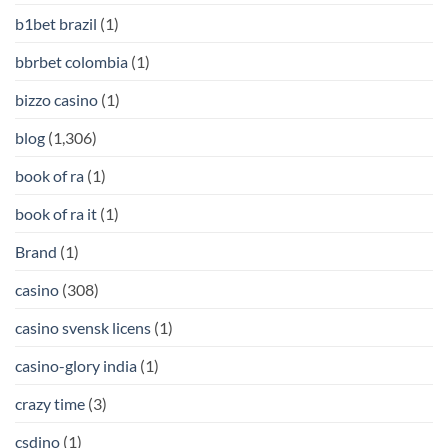
b1bet brazil
(1)
bbrbet colombia
(1)
bizzo casino
(1)
blog
(1,306)
book of ra
(1)
book of ra it
(1)
Brand
(1)
casino
(308)
casino svensk licens
(1)
casino-glory india
(1)
crazy time
(3)
csdino
(1)