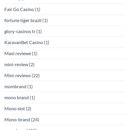
Fair Go Casino
(1)
fortune tiger brazil
(1)
glory-casinos tr
(1)
KaravanBet Casino
(1)
Maxi reviewe
(1)
mini-review
(2)
Mini-reviews
(22)
mombrand
(1)
mono brand
(1)
Mono slot
(2)
Mono-brand
(24)