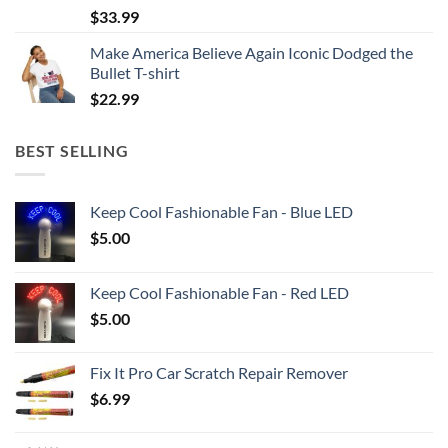
$
33.99
Make America Believe Again Iconic Dodged the
Bullet T-shirt
$
22.99
BEST SELLING
Keep Cool Fashionable Fan - Blue LED
$
5.00
Keep Cool Fashionable Fan - Red LED
$
5.00
Fix It Pro Car Scratch Repair Remover
$
6.99