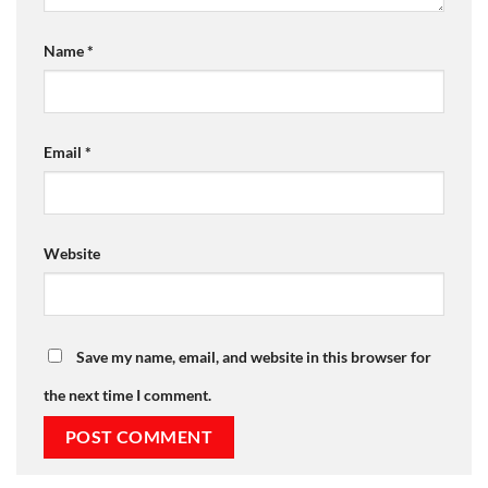
Name
*
Email
*
Website
Save my name, email, and website in this browser for
the next time I comment.