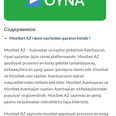
OYNA
Содержимое
Mostbet AZ rəsmi saytından qazanın kimdir?
Mostbet AZ – bukmeker və kazino şirkətinin Azerbaycan
riyazi qazanlar üçün rəsmi platformasıdır. Mostbet AZ
qeydiyyat prosesini ən kolay şəkildə tamamlayaraq,
istifadəçilərə ən yaxşı qazan şanslarını təmin edir. Mostbet
və Mostbet.com saytları Azerbaycanın dairəli
məqsədlərindən istifadə edə bilər. Mostbet Azerbaycan və
Mostbet Azerbaijan saytları Azerbaycan istifadəçilərindən
populyar və güvenilirdir. Mostbet AZ saytında ən geniş
qazino və bukmeker xidmətlərini tapa bilərsiniz.
Mostbet AZ saytında mostbet qeydiyyat prosesini ən kolay