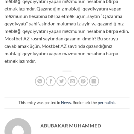
məbləği qeydiyyatını yapan məzmunun hesabına bərpa
etmək lazımdır. Qazandığınız məbləği qeydiyyatını yapan
məzmunun hesabına bərpa etmək üçün, saytın “Qazanma
qeydiyyatı” səhifəsindən məlumatı izləyin və qazandığınız
məbləği qeydiyyatını yapan məzmunun hesabına bərpa edin.
Mostbet AZ rəsmi saytından qazanın kimdir? Bu soruyu
cavablamak üçün, Mostbet AZ saytında qazandığınız
məbləği qeydiyyatını yapan məzmunun hesabına bərpa
etmək lazımdır.
This entry was posted in
News
. Bookmark the
permalink
.
ABUBAKAR MUHAMMED