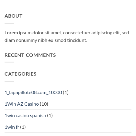
ABOUT
Lorem ipsum dolor sit amet, consectetuer adipiscing elit, sed
diam nonummy nibh euismod tincidunt.
RECENT COMMENTS
CATEGORIES
1_lapapillote08.com_10000
(1)
1Win AZ Casino
(10)
1win casino spanish
(1)
1win fr
(1)