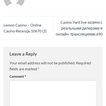
Casino Yard live-казино с
Lemon Casino – Online
реальными дилерами и
Casino Recenzje.10670 (2)
онлайн-трансляциями.690
Leave a Reply
Your email address will not be published.
Required
fields are marked
*
Comment
*