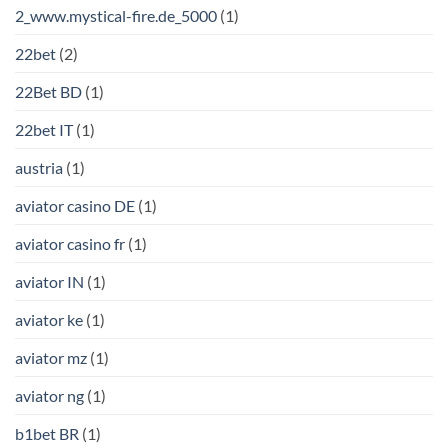
2_www.mystical-fire.de_5000
(1)
22bet
(2)
22Bet BD
(1)
22bet IT
(1)
austria
(1)
aviator casino DE
(1)
aviator casino fr
(1)
aviator IN
(1)
aviator ke
(1)
aviator mz
(1)
aviator ng
(1)
b1bet BR
(1)