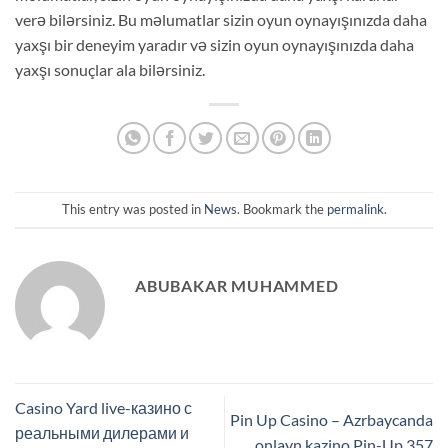
verə bilərsiniz. Bu məlumatlar sizin oyun oynayışınızda daha
yaxşı bir deneyim yaradır və sizin oyun oynayışınızda daha
yaxşı sonuçlar ala bilərsiniz.
This entry was posted in
News
. Bookmark the
permalink
.
ABUBAKAR MUHAMMED
Casino Yard live-казино с
Pin Up Casino – Azrbaycanda
реальными дилерами и
onlayn kazino Pin-Up.357