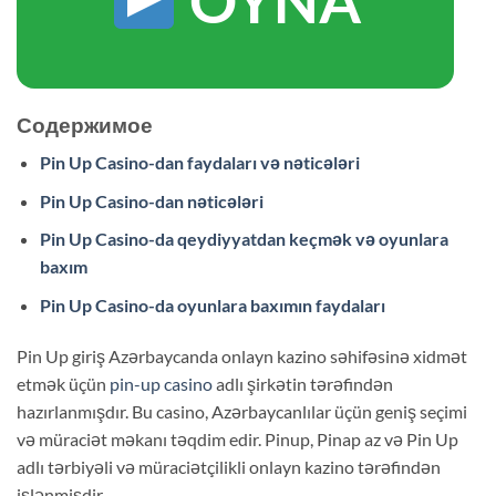
OYNA
Содержимое
Pin Up Casino-dan faydaları və nəticələri
Pin Up Casino-dan nəticələri
Pin Up Casino-da qeydiyyatdan keçmək və oyunlara
baxım
Pin Up Casino-da oyunlara baxımın faydaları
Pin Up giriş Azərbaycanda onlayn kazino səhifəsinə xidmət
etmək üçün
pin-up casino
adlı şirkətin tərəfindən
hazırlanmışdır. Bu casino, Azərbaycanlılar üçün geniş seçimi
və müraciət məkanı təqdim edir. Pinup, Pinap az və Pin Up
adlı tərbiyəli və müraciətçilikli onlayn kazino tərəfindən
işlənmişdir.