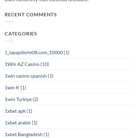
RECENT COMMENTS
CATEGORIES
1_lapapillote08.com_10000
(1)
1Win AZ Casino
(10)
1win casino spanish
(1)
1win fr
(1)
1win Turkiye
(2)
1xbet apk
(1)
1xbet arabic
(1)
1xbet Bangladesh
(1)