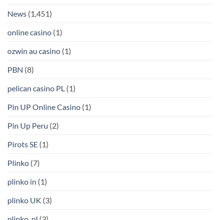
News
(1,451)
online casino
(1)
ozwin au casino
(1)
PBN
(8)
pelican casino PL
(1)
Pin UP Online Casino
(1)
Pin Up Peru
(2)
Pirots SE
(1)
Plinko
(7)
plinko in
(1)
plinko UK
(3)
plinko_pl
(3)