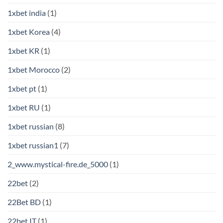
1xbet india
(1)
1xbet Korea
(4)
1xbet KR
(1)
1xbet Morocco
(2)
1xbet pt
(1)
1xbet RU
(1)
1xbet russian
(8)
1xbet russian1
(7)
2_www.mystical-fire.de_5000
(1)
22bet
(2)
22Bet BD
(1)
22bet IT
(1)