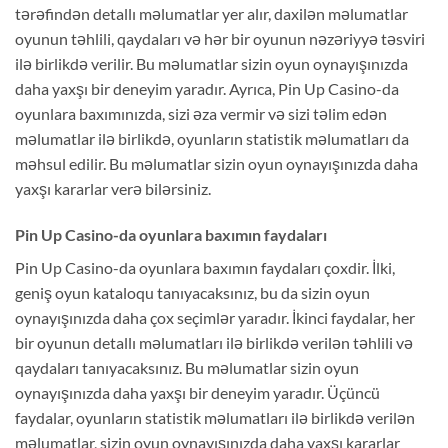
tərəfindən detallı məlumatlar yer alır, daxilən məlumatlar
oyunun təhlili, qaydaları və hər bir oyunun nəzəriyyə təsviri
ilə birlikdə verilir. Bu məlumatlar sizin oyun oynayışınızda
daha yaxşı bir deneyim yaradır. Ayrıca, Pin Up Casino-da
oyunlara baxımınızda, sizi əza vermir və sizi təlim edən
məlumatlar ilə birlikdə, oyunların statistik məlumatları da
məhsul edilir. Bu məlumatlar sizin oyun oynayışınızda daha
yaxşı kararlar verə bilərsiniz.
Pin Up Casino-da oyunlara baxımın faydaları
Pin Up Casino-da oyunlara baxımın faydaları çoxdir. İlki,
geniş oyun kataloqu tanıyacaksınız, bu da sizin oyun
oynayışınızda daha çox seçimlər yaradır. İkinci faydalar, her
bir oyunun detallı məlumatları ilə birlikdə verilən təhlili və
qaydaları tanıyacaksınız. Bu məlumatlar sizin oyun
oynayışınızda daha yaxşı bir deneyim yaradır. Üçüncü
faydalar, oyunların statistik məlumatları ilə birlikdə verilən
məlumatlar, sizin oyun oynayışınızda daha yaxşı kararlar