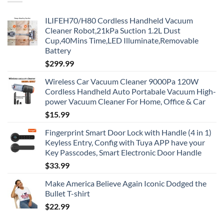
ILIFEH70/H80 Cordless Handheld Vacuum
Cleaner Robot,21kPa Suction 1.2L Dust
Cup,40Mins Time,LED Illuminate,Removable
Battery
$
299.99
Wireless Car Vacuum Cleaner 9000Pa 120W
Cordless Handheld Auto Portabale Vacuum High-
power Vacuum Cleaner For Home, Office & Car
$
15.99
Fingerprint Smart Door Lock with Handle (4 in 1)
Keyless Entry, Config with Tuya APP have your
Key Passcodes, Smart Electronic Door Handle
$
33.99
Make America Believe Again Iconic Dodged the
Bullet T-shirt
$
22.99