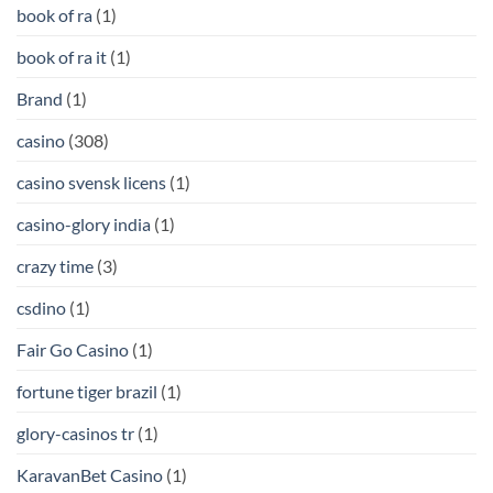
book of ra
(1)
book of ra it
(1)
Brand
(1)
casino
(308)
casino svensk licens
(1)
casino-glory india
(1)
crazy time
(3)
csdino
(1)
Fair Go Casino
(1)
fortune tiger brazil
(1)
glory-casinos tr
(1)
KaravanBet Casino
(1)