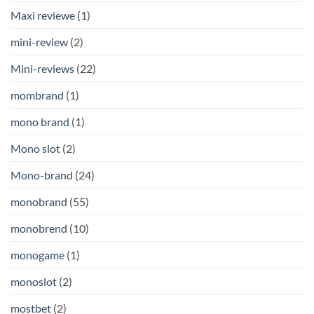
Maxi reviewe
(1)
mini-review
(2)
Mini-reviews
(22)
mombrand
(1)
mono brand
(1)
Mono slot
(2)
Mono-brand
(24)
monobrand
(55)
monobrend
(10)
monogame
(1)
monoslot
(2)
mostbet
(2)