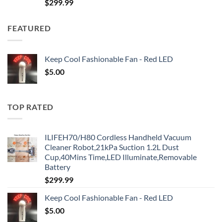
$
299.99
FEATURED
Keep Cool Fashionable Fan - Red LED
$
5.00
TOP RATED
ILIFEH70/H80 Cordless Handheld Vacuum
Cleaner Robot,21kPa Suction 1.2L Dust
Cup,40Mins Time,LED Illuminate,Removable
Battery
$
299.99
Keep Cool Fashionable Fan - Red LED
$
5.00