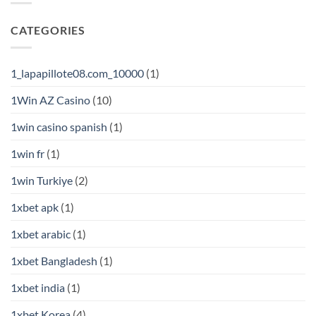
CATEGORIES
1_lapapillote08.com_10000
(1)
1Win AZ Casino
(10)
1win casino spanish
(1)
1win fr
(1)
1win Turkiye
(2)
1xbet apk
(1)
1xbet arabic
(1)
1xbet Bangladesh
(1)
1xbet india
(1)
1xbet Korea
(4)