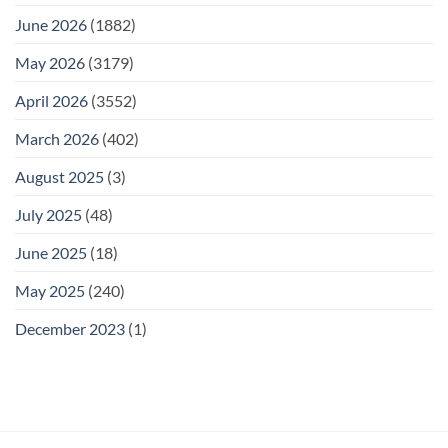
June 2026
(1882)
May 2026
(3179)
April 2026
(3552)
March 2026
(402)
August 2025
(3)
July 2025
(48)
June 2025
(18)
May 2025
(240)
December 2023
(1)