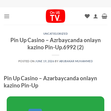
Skip
to
content
UNCATEGORIZED
Pin Up Casino – Azrbaycanda onlayn
kazino Pin-Up.6992 (2)
POSTED ON
JUNE 19, 2026
BY
ABUBAKAR MUHAMMED
Pin Up Casino – Azərbaycanda onlayn
kazino Pin-Up