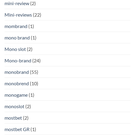
mini-review
(2)
Mini-reviews
(22)
mombrand
(1)
mono brand
(1)
Mono slot
(2)
Mono-brand
(24)
monobrand
(55)
monobrend
(10)
monogame
(1)
monoslot
(2)
mostbet
(2)
mostbet GR
(1)