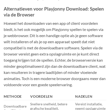
Alternatieven voor Playjonny Download: Spelen
via de Browser
Hoewel het downloaden van een app of client voordelen
biedt, is het ook mogelijk om Playjonny spellen te spelen via
je webbrowser. Dit is een handige optie als je geen software
wilt installeren of als je op een apparaat speelt dat niet
compatibel is met de downloadbare software. Spelen via de
browser vereist geen extra opslagruimte en je kunt direct
toegang krijgen tot de spellen. Echter, de browserversie kan
minder geoptimaliseerd zijn dan de downloadbare client, wat
kan resulteren in tragere laadtijden of minder vloeiende
animaties. Toch is een moderne browser doorgaans meer dan
voldoende voor een goede speelervaring.
METHODE
VOORDELEN
NADELEN
Snellere snelheid, betere
Vereist installatie,
Downloadbare
grafische kwaliteit,
neemt opslagruimte