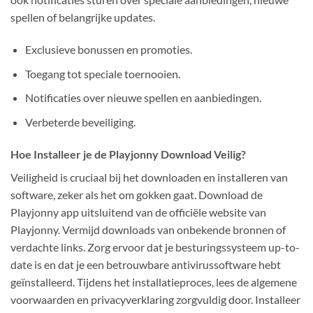
spellen of belangrijke updates.
Exclusieve bonussen en promoties.
Toegang tot speciale toernooien.
Notificaties over nieuwe spellen en aanbiedingen.
Verbeterde beveiliging.
Hoe Installeer je de Playjonny Download Veilig?
Veiligheid is cruciaal bij het downloaden en installeren van
software, zeker als het om gokken gaat. Download de
Playjonny app uitsluitend van de officiële website van
Playjonny. Vermijd downloads van onbekende bronnen of
verdachte links. Zorg ervoor dat je besturingssysteem up-to-
date is en dat je een betrouwbare antivirussoftware hebt
geïnstalleerd. Tijdens het installatieproces, lees de algemene
voorwaarden en privacyverklaring zorgvuldig door. Installeer