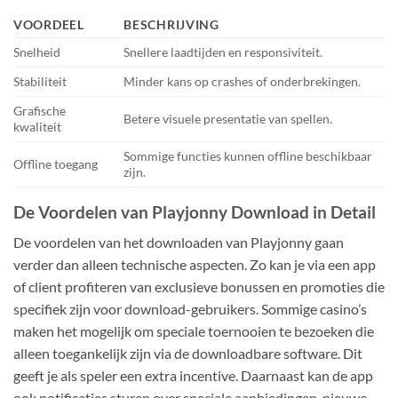
VOORDEEL
BESCHRIJVING
Snelheid
Snellere laadtijden en responsiviteit.
Stabiliteit
Minder kans op crashes of onderbrekingen.
Grafische
Betere visuele presentatie van spellen.
kwaliteit
Sommige functies kunnen offline beschikbaar
Offline toegang
zijn.
De Voordelen van Playjonny Download in Detail
De voordelen van het downloaden van Playjonny gaan
verder dan alleen technische aspecten. Zo kan je via een app
of client profiteren van exclusieve bonussen en promoties die
specifiek zijn voor download-gebruikers. Sommige casino’s
maken het mogelijk om speciale toernooien te bezoeken die
alleen toegankelijk zijn via de downloadbare software. Dit
geeft je als speler een extra incentive. Daarnaast kan de app
ook notificaties sturen over speciale aanbiedingen, nieuwe