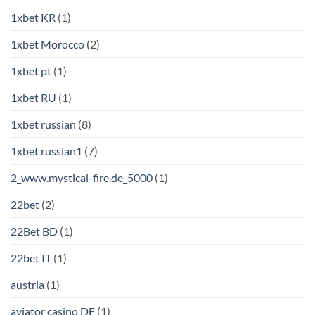
1xbet KR
(1)
1xbet Morocco
(2)
1xbet pt
(1)
1xbet RU
(1)
1xbet russian
(8)
1xbet russian1
(7)
2_www.mystical-fire.de_5000
(1)
22bet
(2)
22Bet BD
(1)
22bet IT
(1)
austria
(1)
aviator casino DE
(1)