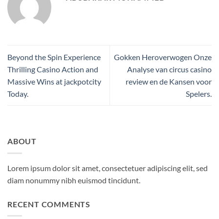
Beyond the Spin Experience
Gokken Heroverwogen Onze
Thrilling Casino Action and
Analyse van circus casino
Massive Wins at jackpotcity
review en de Kansen voor
Today.
Spelers.
ABOUT
Lorem ipsum dolor sit amet, consectetuer adipiscing elit, sed
diam nonummy nibh euismod tincidunt.
RECENT COMMENTS