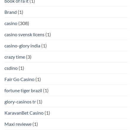
book of ra it
(1)
Brand
(1)
casino
(308)
casino svensk licens
(1)
casino-glory india
(1)
crazy time
(3)
csdino
(1)
Fair Go Casino
(1)
fortune tiger brazil
(1)
glory-casinos tr
(1)
KaravanBet Casino
(1)
Maxi reviewe
(1)