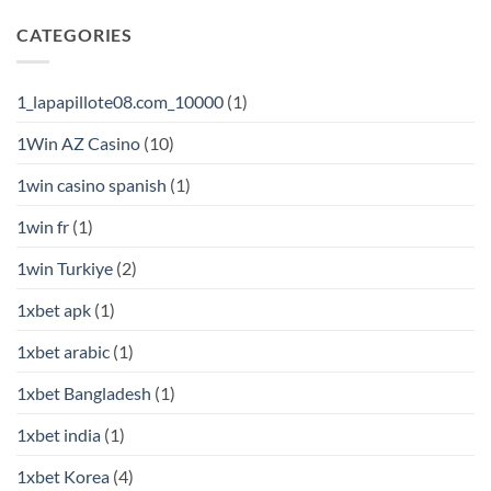
CATEGORIES
1_lapapillote08.com_10000
(1)
1Win AZ Casino
(10)
1win casino spanish
(1)
1win fr
(1)
1win Turkiye
(2)
1xbet apk
(1)
1xbet arabic
(1)
1xbet Bangladesh
(1)
1xbet india
(1)
1xbet Korea
(4)