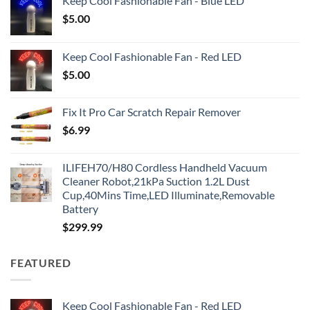
Keep Cool Fashionable Fan - Blue LED
$
5.00
Keep Cool Fashionable Fan - Red LED
$
5.00
Fix It Pro Car Scratch Repair Remover
$
6.99
ILIFEH70/H80 Cordless Handheld Vacuum
Cleaner Robot,21kPa Suction 1.2L Dust
Cup,40Mins Time,LED Illuminate,Removable
Battery
$
299.99
FEATURED
Keep Cool Fashionable Fan - Red LED