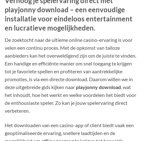
Verhoog je spelervaring direct met
playjonny download – een eenvoudige
installatie voor eindeloos entertainment
en lucratieve mogelijkheden.
De zoektocht naar de ultieme online casino-ervaring is voor
velen een continu proces. Met de opkomst van talloze
aanbieders kan het overweldigend zijn om de juiste te vinden.
Een handige en efficiënte manier om snel toegang te krijgen
tot je favoriete spellen en profiteren van aantrekkelijke
promoties, is via een directe download. Daarom willen we in
deze uitgebreide gids kijken naar
playjonny download
, wat
het inhoudt, hoe het werkt en welke voordelen het biedt voor
de enthousiaste speler. Zo kan je jouw spelervaring direct
verbeteren.
Het downloaden van een casino-app of client biedt vaak een
geoptimaliseerde ervaring, snellere laadtijden en de
mogelijkheid om offline toegang te krijgen tot bepaalde