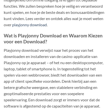
functies. We zullen bespreken hoe je veilig en verantwoord
kunt spelen, en hoe je de beste deals en bonusaanbiedingen
kunt vinden. Lees verder en ontdek alles wat je moet weten
over
playjonny download
.
Wat is Playjonny Download en Waarom Kiezen
voor een Download?
Playjonny download verwijst naar het proces van het
downloaden en installeren van de casino-applicatie van
Playjonny op je apparaat – of het nu een desktopcomputer,
laptop, tablet of smartphone is. In tegenstelling tot het
spelen via een webbrowser, biedt het downloaden van een
app of client specifieke voordelen. Denk hierbij aan een
betere grafische weergave, een stabielere verbinding en
geoptimaliseerde prestaties voor een soepelere
speelervaring. Een download zorgt er immers voor dat de
software is afgestemd op de capaciteiten van je apparaat.