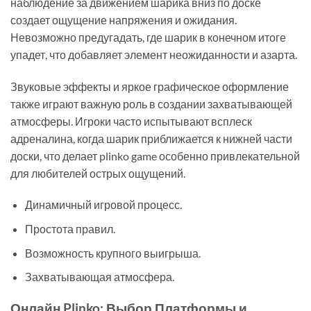
наблюдение за движением шарика вниз по доске
создает ощущение напряжения и ожидания.
Невозможно предугадать, где шарик в конечном итоге
упадет, что добавляет элемент неожиданности и азарта.
Звуковые эффекты и яркое графическое оформление
также играют важную роль в создании захватывающей
атмосферы. Игроки часто испытывают всплеск
адреналина, когда шарик приближается к нижней части
доски, что делает plinko game особенно привлекательной
для любителей острых ощущений.
Динамичный игровой процесс.
Простота правил.
Возможность крупного выигрыша.
Захватывающая атмосфера.
Онлайн Plinko: Выбор Платформы и