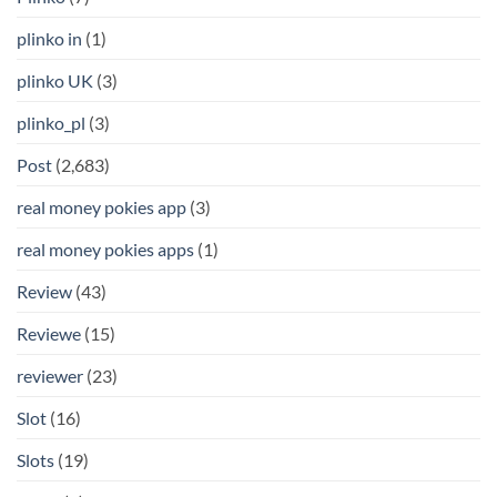
plinko in
(1)
plinko UK
(3)
plinko_pl
(3)
Post
(2,683)
real money pokies app
(3)
real money pokies apps
(1)
Review
(43)
Reviewe
(15)
reviewer
(23)
Slot
(16)
Slots
(19)