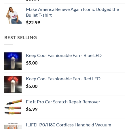
Make America Believe Again Iconic Dodged the
Bullet T-shirt
$
22.99
BEST SELLING
Keep Cool Fashionable Fan - Blue LED
$
5.00
Keep Cool Fashionable Fan - Red LED
$
5.00
Fix It Pro Car Scratch Repair Remover
$
6.99
ILIFEH70/H80 Cordless Handheld Vacuum