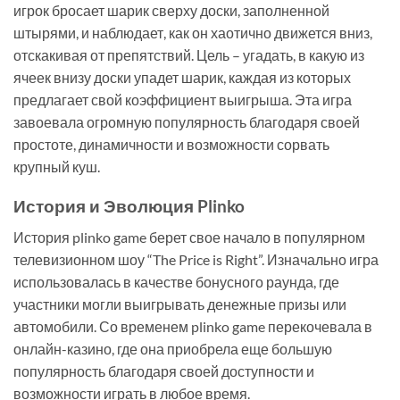
игрок бросает шарик сверху доски, заполненной
штырями, и наблюдает, как он хаотично движется вниз,
отскакивая от препятствий. Цель – угадать, в какую из
ячеек внизу доски упадет шарик, каждая из которых
предлагает свой коэффициент выигрыша. Эта игра
завоевала огромную популярность благодаря своей
простоте, динамичности и возможности сорвать
крупный куш.
История и Эволюция Plinko
История plinko game берет свое начало в популярном
телевизионном шоу “The Price is Right”. Изначально игра
использовалась в качестве бонусного раунда, где
участники могли выигрывать денежные призы или
автомобили. Со временем plinko game перекочевала в
онлайн-казино, где она приобрела еще большую
популярность благодаря своей доступности и
возможности играть в любое время.