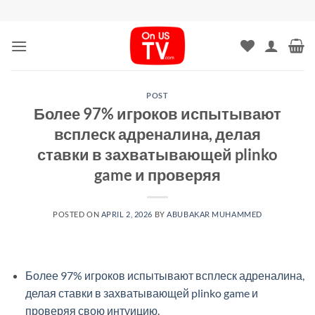
Skip
to
content
POST
Более 97% игроков испытывают
всплеск адреналина, делая
ставки в захватывающей plinko
game и проверяя
POSTED ON
APRIL 2, 2026
BY
ABUBAKAR MUHAMMED
Более 97% игроков испытывают всплеск адреналина,
делая ставки в захватывающей plinko game и
проверяя свою интуицию.