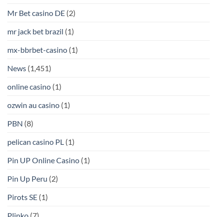
Mr Bet casino DE
(2)
mr jack bet brazil
(1)
mx-bbrbet-casino
(1)
News
(1,451)
online casino
(1)
ozwin au casino
(1)
PBN
(8)
pelican casino PL
(1)
Pin UP Online Casino
(1)
Pin Up Peru
(2)
Pirots SE
(1)
Plinko
(7)