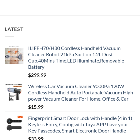
LATEST
ILIFEH70/H80 Cordless Handheld Vacuum
Cleaner Robot,21kPa Suction 1.2L Dust
Cup,40Mins Time,LED Illuminate,Removable
Battery
$
299.99
Wireless Car Vacuum Cleaner 9000Pa 120W
Cordless Handheld Auto Portabale Vacuum High-
power Vacuum Cleaner For Home, Office & Car
$
15.99
Fingerprint Smart Door Lock with Handle (4 in 1)
Keyless Entry, Config with Tuya APP have your
Key Passcodes, Smart Electronic Door Handle
$
33.99