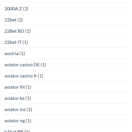
2000A Z
(2)
22bet
(2)
22Bet BD
(1)
22bet IT
(1)
austria
(1)
aviator casino DE
(1)
aviator casino fr
(1)
aviator IN
(1)
aviator ke
(1)
aviator mz
(1)
aviator ng
(1)
b1bet BR
(1)