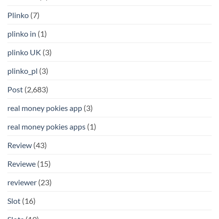
Plinko
(7)
plinko in
(1)
plinko UK
(3)
plinko_pl
(3)
Post
(2,683)
real money pokies app
(3)
real money pokies apps
(1)
Review
(43)
Reviewe
(15)
reviewer
(23)
Slot
(16)