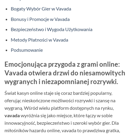
Bogaty Wybór Gier w Vavada
Bonusy i Promocje w Vavada
Bezpieczeństwo i Wygoda Użytkowania
Metody Płatności w Vavada
Podsumowanie
Emocjonująca przygoda z grami online:
Vavada otwiera drzwi do niesamowitych
wygranych i niezapomnianej rozrywki.
Świat kasyn online staje się coraz bardziej popularny,
oferując nieskończone możliwości rozrywki i szansę na
wygraną. Wśród wielu platform dostępnych na rynku,
vavada
wyróżnia się jako miejsce, które łączy w sobie
innowacyjność, bezpieczeństwo i szeroki wybór gier. Dla
miłośników hazardu online, vavada to prawdziwa gratka,