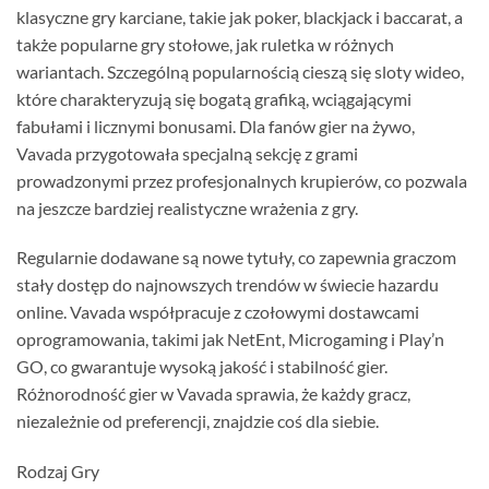
klasyczne gry karciane, takie jak poker, blackjack i baccarat, a
także popularne gry stołowe, jak ruletka w różnych
wariantach. Szczególną popularnością cieszą się sloty wideo,
które charakteryzują się bogatą grafiką, wciągającymi
fabułami i licznymi bonusami. Dla fanów gier na żywo,
Vavada przygotowała specjalną sekcję z grami
prowadzonymi przez profesjonalnych krupierów, co pozwala
na jeszcze bardziej realistyczne wrażenia z gry.
Regularnie dodawane są nowe tytuły, co zapewnia graczom
stały dostęp do najnowszych trendów w świecie hazardu
online. Vavada współpracuje z czołowymi dostawcami
oprogramowania, takimi jak NetEnt, Microgaming i Play’n
GO, co gwarantuje wysoką jakość i stabilność gier.
Różnorodność gier w Vavada sprawia, że każdy gracz,
niezależnie od preferencji, znajdzie coś dla siebie.
Rodzaj Gry