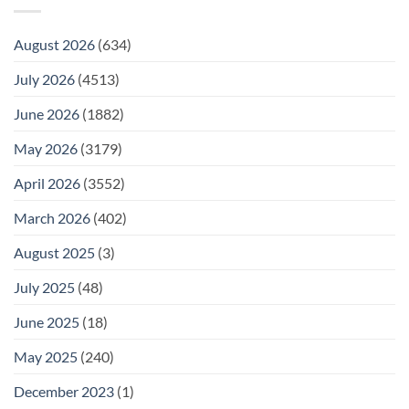
August 2026
(634)
July 2026
(4513)
June 2026
(1882)
May 2026
(3179)
April 2026
(3552)
March 2026
(402)
August 2025
(3)
July 2025
(48)
June 2025
(18)
May 2025
(240)
December 2023
(1)