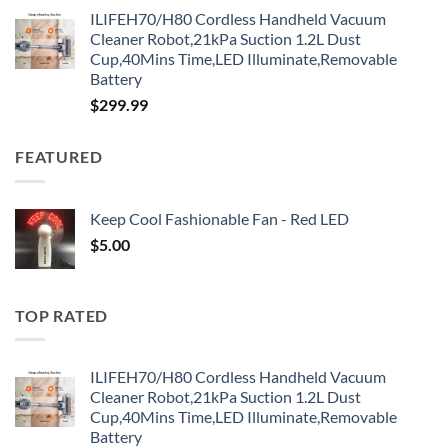
ILIFEH70/H80 Cordless Handheld Vacuum
Cleaner Robot,21kPa Suction 1.2L Dust
Cup,40Mins Time,LED Illuminate,Removable
Battery
$
299.99
FEATURED
Keep Cool Fashionable Fan - Red LED
$
5.00
TOP RATED
ILIFEH70/H80 Cordless Handheld Vacuum
Cleaner Robot,21kPa Suction 1.2L Dust
Cup,40Mins Time,LED Illuminate,Removable
Battery