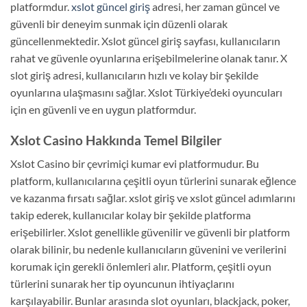
platformdur.
xslot güncel giriş
adresi, her zaman güncel ve
güvenli bir deneyim sunmak için düzenli olarak
güncellenmektedir. Xslot güncel giriş sayfası, kullanıcıların
rahat ve güvenle oyunlarına erişebilmelerine olanak tanır. X
slot giriş adresi, kullanıcıların hızlı ve kolay bir şekilde
oyunlarına ulaşmasını sağlar. Xslot Türkiye’deki oyuncuları
için en güvenli ve en uygun platformdur.
Xslot Casino Hakkında Temel Bilgiler
Xslot Casino bir çevrimiçi kumar evi platformudur. Bu
platform, kullanıcılarına çeşitli oyun türlerini sunarak eğlence
ve kazanma fırsatı sağlar. xslot giriş ve xslot güncel adımlarını
takip ederek, kullanıcılar kolay bir şekilde platforma
erişebilirler. Xslot genellikle güvenilir ve güvenli bir platform
olarak bilinir, bu nedenle kullanıcıların güvenini ve verilerini
korumak için gerekli önlemleri alır. Platform, çeşitli oyun
türlerini sunarak her tip oyuncunun ihtiyaçlarını
karşılayabilir. Bunlar arasında slot oyunları, blackjack, poker,