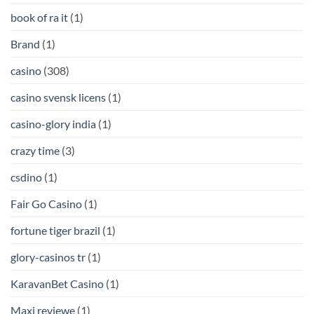
book of ra it
(1)
Brand
(1)
casino
(308)
casino svensk licens
(1)
casino-glory india
(1)
crazy time
(3)
csdino
(1)
Fair Go Casino
(1)
fortune tiger brazil
(1)
glory-casinos tr
(1)
KaravanBet Casino
(1)
Maxi reviewe
(1)