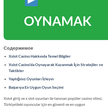
OYNAMAK
Содержимое
Xslot Casino Hakkında Temel Bilgiler
Xslot Casino’da Oynayarak Kazanmak İçin Stratejiler ve
Taktikler
Yaptığınız Oyunları İzleyın
Başarıya En Uygun Oyun Seçimi
Xslot giriş ve x slot oyunları ile tanınan popüler casino sitesi,
Türkiye’deki oyuncular için en güvenli ve en uygun