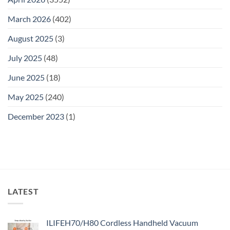
March 2026
(402)
August 2025
(3)
July 2025
(48)
June 2025
(18)
May 2025
(240)
December 2023
(1)
LATEST
ILIFEH70/H80 Cordless Handheld Vacuum