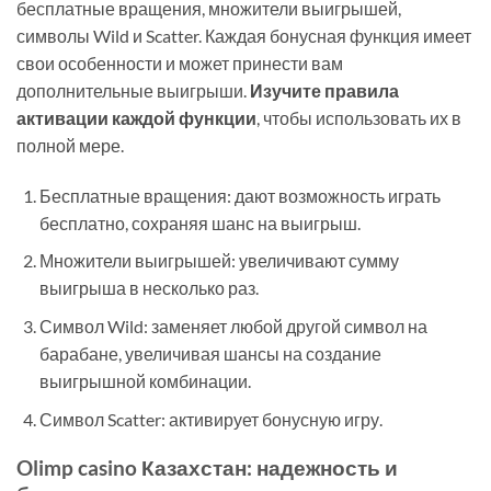
бесплатные вращения, множители выигрышей,
символы Wild и Scatter. Каждая бонусная функция имеет
свои особенности и может принести вам
дополнительные выигрыши.
Изучите правила
активации каждой функции
, чтобы использовать их в
полной мере.
Бесплатные вращения: дают возможность играть
бесплатно, сохраняя шанс на выигрыш.
Множители выигрышей: увеличивают сумму
выигрыша в несколько раз.
Символ Wild: заменяет любой другой символ на
барабане, увеличивая шансы на создание
выигрышной комбинации.
Символ Scatter: активирует бонусную игру.
Olimp casino Казахстан: надежность и