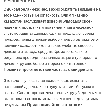
безопасность
Выбирая онлайн-казино, важно обратить внимание на
его надежность и безопасность.
Олимп казино
казахстан
заслуживает доверия благодаря своей
лицензии, прозрачным правилам игры и надежной
системе защиты данных. Казино предлагает своим
пользователям широкий выбор игровых автоматов от
ведущих разработчиков, а также удобные способы
депозита и вывода средств. Кроме того, казино
регулярно проводит различные акции и турниры, что
делает игру еще более интересной и выгодной.
Помните про ответственность за свои деньги
.
Этот слот – уникальная возможность испытать
настоящий адреналин и окунуться в мир безумия и
азарта. Однако, прежде чем начать игру, убедитесь, что
вы готовы к сложным механикам и непредсказуемым
результатам.
Придерживайтесь стратегии,