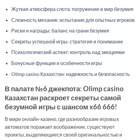
Жуткая атмосфера слота: погружение в мир безумия
Сложность механик: испытание для опытных игроков
Риски и награды: баланс на грани безумия
Секреты успешной игры: стратегия и понимание
Психологический аспект: контроль над эмоциями
Бонусные функции и особенности игры
Olimp casino Казахстан: надежность и безопасность
В палате №6 джекпота: Olimp casino
Казахстан раскроет секреты самой
безумной игры с шансом x66 666!
В мире онлайн-казино, где разнообразие игровых
автоматов поражает воображение, существуют
проекты, выделяющиеся своей оригинальностью и