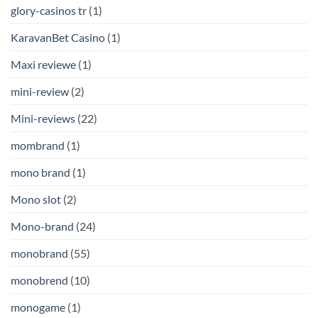
glory-casinos tr
(1)
KaravanBet Casino
(1)
Maxi reviewe
(1)
mini-review
(2)
Mini-reviews
(22)
mombrand
(1)
mono brand
(1)
Mono slot
(2)
Mono-brand
(24)
monobrand
(55)
monobrend
(10)
monogame
(1)