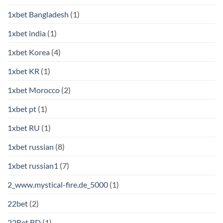
1xbet Bangladesh
(1)
1xbet india
(1)
1xbet Korea
(4)
1xbet KR
(1)
1xbet Morocco
(2)
1xbet pt
(1)
1xbet RU
(1)
1xbet russian
(8)
1xbet russian1
(7)
2_www.mystical-fire.de_5000
(1)
22bet
(2)
22Bet BD
(1)