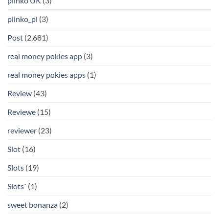
plinko UK
(3)
plinko_pl
(3)
Post
(2,681)
real money pokies app
(3)
real money pokies apps
(1)
Review
(43)
Reviewe
(15)
reviewer
(23)
Slot
(16)
Slots
(19)
Slots`
(1)
sweet bonanza
(2)