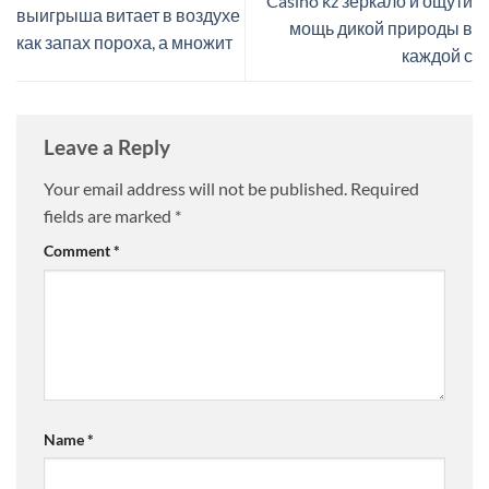
Casino kz зеркало и ощути
выигрыша витает в воздухе
мощь дикой природы в
как запах пороха, а множит
каждой с
Leave a Reply
Your email address will not be published.
Required
fields are marked
*
Comment
*
Name
*