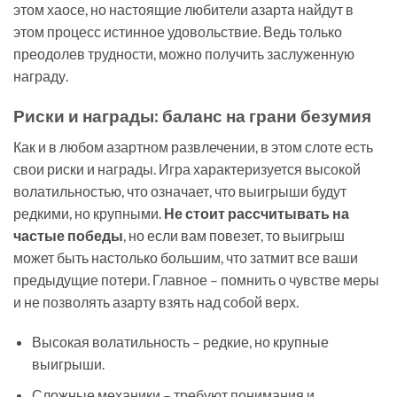
этом хаосе, но настоящие любители азарта найдут в
этом процесс истинное удовольствие. Ведь только
преодолев трудности, можно получить заслуженную
награду.
Риски и награды: баланс на грани безумия
Как и в любом азартном развлечении, в этом слоте есть
свои риски и награды. Игра характеризуется высокой
волатильностью, что означает, что выигрыши будут
редкими, но крупными.
Не стоит рассчитывать на
частые победы
, но если вам повезет, то выигрыш
может быть настолько большим, что затмит все ваши
предыдущие потери. Главное – помнить о чувстве меры
и не позволять азарту взять над собой верх.
Высокая волатильность – редкие, но крупные
выигрыши.
Сложные механики – требуют понимания и