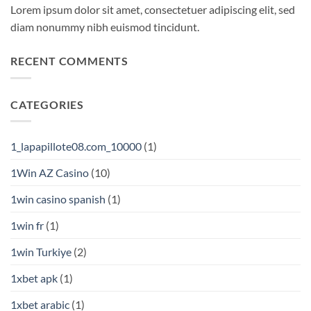
Lorem ipsum dolor sit amet, consectetuer adipiscing elit, sed
diam nonummy nibh euismod tincidunt.
RECENT COMMENTS
CATEGORIES
1_lapapillote08.com_10000
(1)
1Win AZ Casino
(10)
1win casino spanish
(1)
1win fr
(1)
1win Turkiye
(2)
1xbet apk
(1)
1xbet arabic
(1)