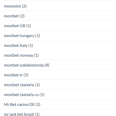
monoslot
(2)
mostbet
(2)
mostbet GR
(1)
mostbet hungary
(1)
mostbet italy
(1)
mostbet norway
(1)
mostbet ozbekistonda
(8)
mostbet tr
(5)
mostbet скачать
(1)
mostbet скачать ru
(1)
Mr Bet casino DE
(2)
mr jack bet brazil
(1)