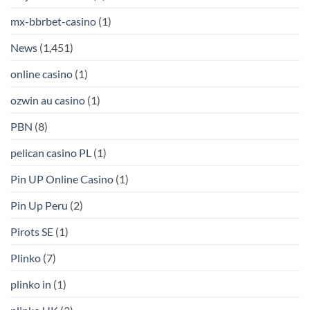
mx-bbrbet-casino
(1)
News
(1,451)
online casino
(1)
ozwin au casino
(1)
PBN
(8)
pelican casino PL
(1)
Pin UP Online Casino
(1)
Pin Up Peru
(2)
Pirots SE
(1)
Plinko
(7)
plinko in
(1)