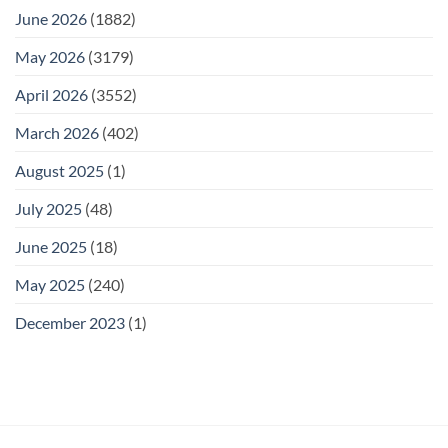
June 2026
(1882)
May 2026
(3179)
April 2026
(3552)
March 2026
(402)
August 2025
(1)
July 2025
(48)
June 2025
(18)
May 2025
(240)
December 2023
(1)