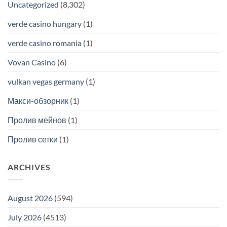
Uncategorized
(8,302)
verde casino hungary
(1)
verde casino romania
(1)
Vovan Casino
(6)
vulkan vegas germany
(1)
Макси-обзорник
(1)
Пролив мейнов
(1)
Пролив сетки
(1)
ARCHIVES
August 2026
(594)
July 2026
(4513)