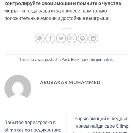
контролируйте свои эмоции и помните о чувстве
меры
– и тогда ваша игра принесет вам только
положительные эмоции и достойные выигрыши.
This entry was posted in
Post
. Bookmark the
permalink
.
ABUBAKAR MUHAMMED
Взрыв эмоций и щедрые
Забытая перестрелка в
призы найди свое Olimp
olimp casino предчувствие