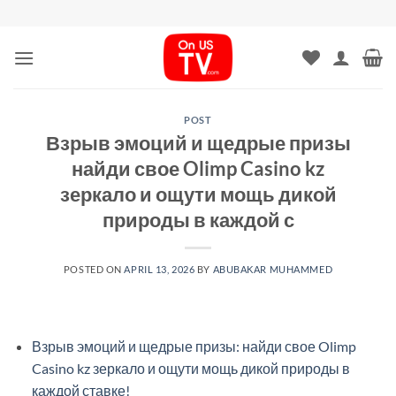
Skip
to
content
POST
Взрыв эмоций и щедрые призы
найди свое Olimp Casino kz
зеркало и ощути мощь дикой
природы в каждой с
POSTED ON
APRIL 13, 2026
BY
ABUBAKAR MUHAMMED
Взрыв эмоций и щедрые призы: найди свое Olimp
Casino kz зеркало и ощути мощь дикой природы в
каждой ставке!