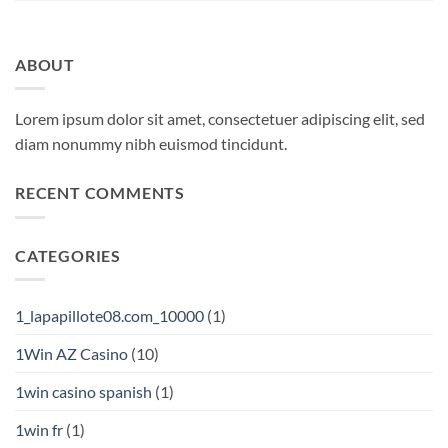
ABOUT
Lorem ipsum dolor sit amet, consectetuer adipiscing elit, sed
diam nonummy nibh euismod tincidunt.
RECENT COMMENTS
CATEGORIES
1_lapapillote08.com_10000
(1)
1Win AZ Casino
(10)
1win casino spanish
(1)
1win fr
(1)