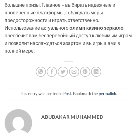
большие призы. Главное – выбирать надежные и
проверенные платформы, соблюдать меры
предосторожности и играть ответственно.
Использование актуального
олимп казино зеркало
обеспечит вам бесперебойный доступ к любимым играм
и позволит наслаждаться азартом и выигрышами в
полной мере.
This entry was posted in
Post
. Bookmark the
permalink
.
ABUBAKAR MUHAMMED