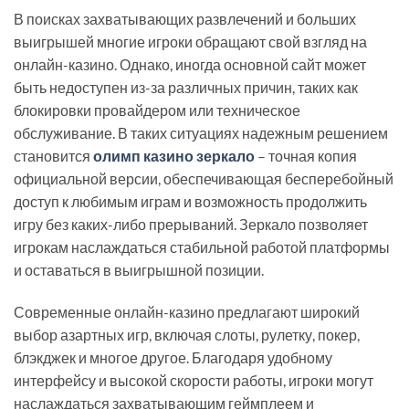
В поисках захватывающих развлечений и больших
выигрышей многие игроки обращают свой взгляд на
онлайн-казино. Однако, иногда основной сайт может
быть недоступен из-за различных причин, таких как
блокировки провайдером или техническое
обслуживание. В таких ситуациях надежным решением
становится
олимп казино зеркало
– точная копия
официальной версии, обеспечивающая бесперебойный
доступ к любимым играм и возможность продолжить
игру без каких-либо прерываний. Зеркало позволяет
игрокам наслаждаться стабильной работой платформы
и оставаться в выигрышной позиции.
Современные онлайн-казино предлагают широкий
выбор азартных игр, включая слоты, рулетку, покер,
блэкджек и многое другое. Благодаря удобному
интерфейсу и высокой скорости работы, игроки могут
наслаждаться захватывающим геймплеем и