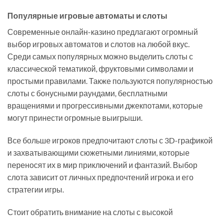
Популярные игровые автоматы и слоты
Современные онлайн-казино предлагают огромный
выбор игровых автоматов и слотов на любой вкус.
Среди самых популярных можно выделить слоты с
классической тематикой, фруктовыми символами и
простыми правилами. Также пользуются популярностью
слоты с бонусными раундами, бесплатными
вращениями и прогрессивными джекпотами, которые
могут принести огромные выигрыши.
Все больше игроков предпочитают слоты с 3D-графикой
и захватывающими сюжетными линиями, которые
переносят их в мир приключений и фантазий. Выбор
слота зависит от личных предпочтений игрока и его
стратегии игры.
Стоит обратить внимание на слоты с высокой