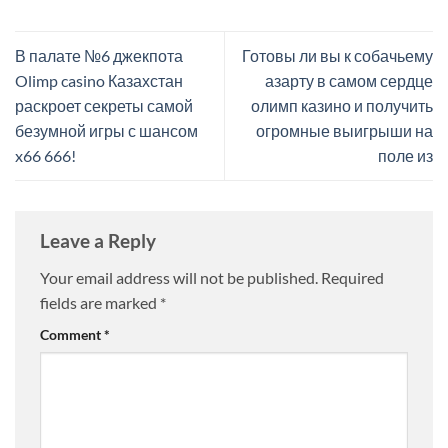
В палате №6 джекпота
Готовы ли вы к собачьему
Olimp casino Казахстан
азарту в самом сердце
раскроет секреты самой
олимп казино и получить
безумной игры с шансом
огромные выигрыши на
x66 666!
поле из
Leave a Reply
Your email address will not be published.
Required
fields are marked
*
Comment
*