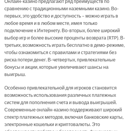
Онлайн-казино предлагают ряд преимуществ по
сравнению с традиционными наземными казино. Во-
первых, это удобство и доступность – можно играть в
любое время и в любом месте, имея только
подключение к Интернету. Во-вторых, более широкий
выбор игр и более высокие проценты возврата (RTP). В-
третьих, возможность играть бесплатно в демо-режиме,
чтобы ознакомиться с правилами и стратегиями без
риска потери денег. В-четвертых, привлекательные
бонусы и акции, которые увеличивают шансы на
выигрыш.
Особенно привлекательной для игроков становится
возможность использования различных платежных
систем для пополнения счета и вывода выигрышей.
Современные онлайн-казино поддерживают широкий
спектр платежных методов, включая банковские карты,
электронные кошельки и криптовалюты. Это