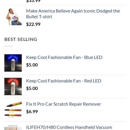
$
33.99
Make America Believe Again Iconic Dodged the
Bullet T-shirt
$
22.99
BEST SELLING
Keep Cool Fashionable Fan - Blue LED
$
5.00
Keep Cool Fashionable Fan - Red LED
$
5.00
Fix It Pro Car Scratch Repair Remover
$
6.99
ILIFEH70/H80 Cordless Handheld Vacuum