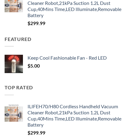
Cleaner Robot,21kPa Suction 1.2L Dust
Cup,40Mins Time,LED Illuminate,Removable
Battery
$
299.99
FEATURED
Keep Cool Fashionable Fan - Red LED
$
5.00
TOP RATED
ILIFEH70/H80 Cordless Handheld Vacuum
Cleaner Robot,21kPa Suction 1.2L Dust
Cup,40Mins Time,LED Illuminate,Removable
Battery
$
299.99