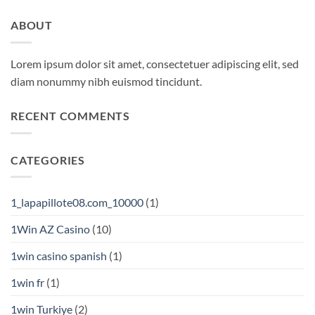
ABOUT
Lorem ipsum dolor sit amet, consectetuer adipiscing elit, sed
diam nonummy nibh euismod tincidunt.
RECENT COMMENTS
CATEGORIES
1_lapapillote08.com_10000
(1)
1Win AZ Casino
(10)
1win casino spanish
(1)
1win fr
(1)
1win Turkiye
(2)