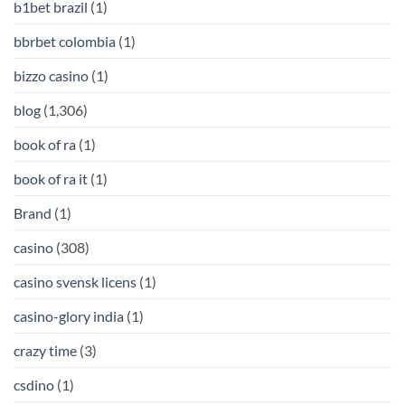
b1bet brazil
(1)
bbrbet colombia
(1)
bizzo casino
(1)
blog
(1,306)
book of ra
(1)
book of ra it
(1)
Brand
(1)
casino
(308)
casino svensk licens
(1)
casino-glory india
(1)
crazy time
(3)
csdino
(1)