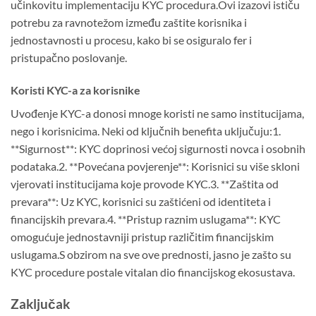
učinkovitu implementaciju KYC procedura.Ovi izazovi ističu
potrebu za ravnotežom između zaštite korisnika i
jednostavnosti u procesu, kako bi se osiguralo fer i
pristupačno poslovanje.
Koristi KYC-a za korisnike
Uvođenje KYC-a donosi mnoge koristi ne samo institucijama,
nego i korisnicima. Neki od ključnih benefita uključuju:1.
**Sigurnost**: KYC doprinosi većoj sigurnosti novca i osobnih
podataka.2. **Povećana povjerenje**: Korisnici su više skloni
vjerovati institucijama koje provode KYC.3. **Zaštita od
prevara**: Uz KYC, korisnici su zaštićeni od identiteta i
financijskih prevara.4. **Pristup raznim uslugama**: KYC
omogućuje jednostavniji pristup različitim financijskim
uslugama.S obzirom na sve ove prednosti, jasno je zašto su
KYC procedure postale vitalan dio financijskog ekosustava.
Zaključak