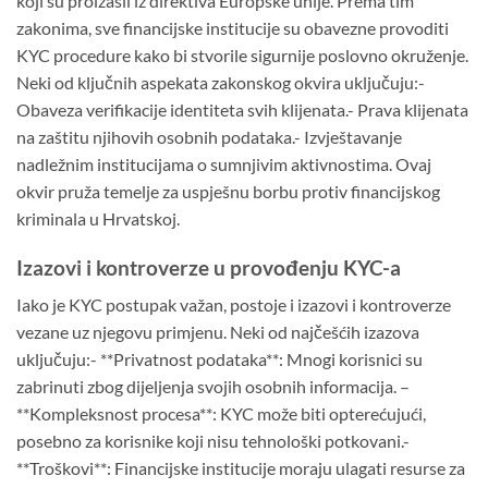
koji su proizašli iz direktiva Europske unije. Prema tim
zakonima, sve financijske institucije su obavezne provoditi
KYC procedure kako bi stvorile sigurnije poslovno okruženje.
Neki od ključnih aspekata zakonskog okvira uključuju:-
Obaveza verifikacije identiteta svih klijenata.- Prava klijenata
na zaštitu njihovih osobnih podataka.- Izvještavanje
nadležnim institucijama o sumnjivim aktivnostima. Ovaj
okvir pruža temelje za uspješnu borbu protiv financijskog
kriminala u Hrvatskoj.
Izazovi i kontroverze u provođenju KYC-a
Iako je KYC postupak važan, postoje i izazovi i kontroverze
vezane uz njegovu primjenu. Neki od najčešćih izazova
uključuju:- **Privatnost podataka**: Mnogi korisnici su
zabrinuti zbog dijeljenja svojih osobnih informacija. –
**Kompleksnost procesa**: KYC može biti opterećujući,
posebno za korisnike koji nisu tehnološki potkovani.-
**Troškovi**: Financijske institucije moraju ulagati resurse za