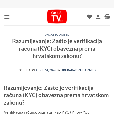
Skip
to
content
UNCATEGORIZED
Razumijevanje: Zašto je verifikacija
računa (KYC) obavezna prema
hrvatskom zakonu?
POSTED ON
APRIL 14, 2026
BY
ABUBAKAR MUHAMMED
Razumijevanje: Zašto je verifikacija
računa (KYC) obavezna prema hrvatskom
zakonu?
Verifikacija računa, poznata i kao KYC (Know Your