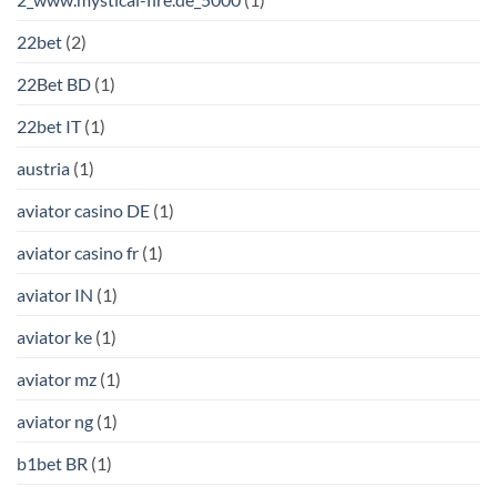
22bet
(2)
22Bet BD
(1)
22bet IT
(1)
austria
(1)
aviator casino DE
(1)
aviator casino fr
(1)
aviator IN
(1)
aviator ke
(1)
aviator mz
(1)
aviator ng
(1)
b1bet BR
(1)