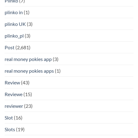
Plinko
(7)
plinko in
(1)
plinko UK
(3)
plinko_pl
(3)
Post
(2,681)
real money pokies app
(3)
real money pokies apps
(1)
Review
(43)
Reviewe
(15)
reviewer
(23)
Slot
(16)
Slots
(19)