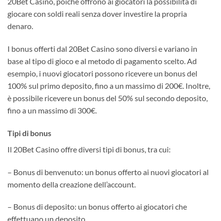
20Bet Casino, poiché offrono ai giocatori la possibilità di
giocare con soldi reali senza dover investire la propria
denaro.
I bonus offerti dal 20Bet Casino sono diversi e variano in
base al tipo di gioco e al metodo di pagamento scelto. Ad
esempio, i nuovi giocatori possono ricevere un bonus del
100% sul primo deposito, fino a un massimo di 200€. Inoltre,
è possibile ricevere un bonus del 50% sul secondo deposito,
fino a un massimo di 300€.
Tipi di bonus
Il 20Bet Casino offre diversi tipi di bonus, tra cui:
– Bonus di benvenuto: un bonus offerto ai nuovi giocatori al
momento della creazione dell’account.
– Bonus di deposito: un bonus offerto ai giocatori che
effettuano un deposito.