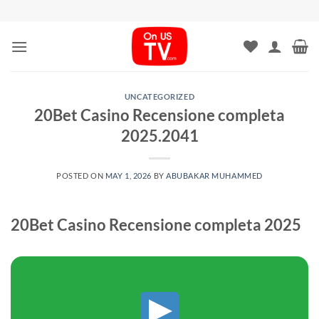
Skip
to
content
UNCATEGORIZED
20Bet Casino Recensione completa
2025.2041
POSTED ON
MAY 1, 2026
BY
ABUBAKAR MUHAMMED
20Bet Casino Recensione completa 2025