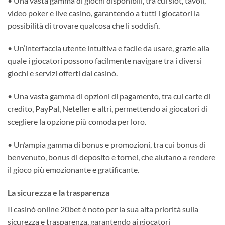
• Una vasta gamma di giochi disponibili, tra cui slot, tavoli,
video poker e live casino, garantendo a tutti i giocatori la
possibilità di trovare qualcosa che li soddisfi.
• Un’interfaccia utente intuitiva e facile da usare, grazie alla
quale i giocatori possono facilmente navigare tra i diversi
giochi e servizi offerti dal casinò.
• Una vasta gamma di opzioni di pagamento, tra cui carte di
credito, PayPal, Neteller e altri, permettendo ai giocatori di
scegliere la opzione più comoda per loro.
• Un’ampia gamma di bonus e promozioni, tra cui bonus di
benvenuto, bonus di deposito e tornei, che aiutano a rendere
il gioco più emozionante e gratificante.
La sicurezza e la trasparenza
Il casinò online 20bet è noto per la sua alta priorità sulla
sicurezza e trasparenza, garantendo ai giocatori