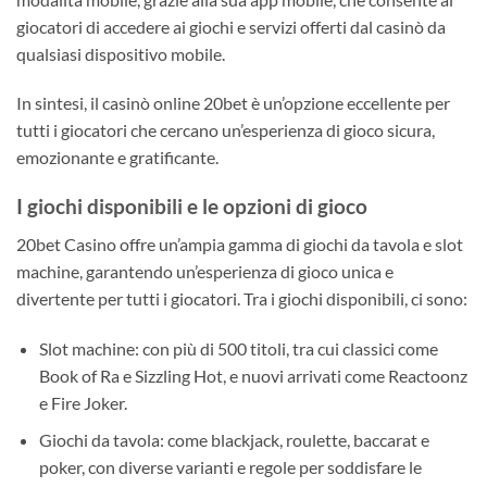
giocatori di accedere ai giochi e servizi offerti dal casinò da
qualsiasi dispositivo mobile.
In sintesi, il casinò online 20bet è un’opzione eccellente per
tutti i giocatori che cercano un’esperienza di gioco sicura,
emozionante e gratificante.
I giochi disponibili e le opzioni di gioco
20bet Casino offre un’ampia gamma di giochi da tavola e slot
machine, garantendo un’esperienza di gioco unica e
divertente per tutti i giocatori. Tra i giochi disponibili, ci sono:
Slot machine: con più di 500 titoli, tra cui classici come
Book of Ra e Sizzling Hot, e nuovi arrivati come Reactoonz
e Fire Joker.
Giochi da tavola: come blackjack, roulette, baccarat e
poker, con diverse varianti e regole per soddisfare le