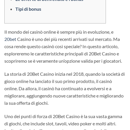
Tipi di bonus
Il mondo dei casinò online è sempre più in evoluzione, e
20bet
Casino è uno dei più recenti arrivati sul mercato. Ma
cosa rende questo casinò così speciale? In questo articolo,
esploreremo le caratteristiche principali di 20Bet Casino e
scopriremo se è veramente un’opzione valida per i giocatori.
La storia di 20Bet Casino inizia nel 2018, quando la società di
gioco online ha lanciato il suo primo prodotto, il casinò
online. Da allora, il casinò ha continuato a evolversi e a
migliorare, aggiungendo nuove caratteristiche e migliorando
la sua offerta di giochi.
Uno dei punti di forza di 20Bet Casino è la sua vasta gamma
di giochi, che include slot, tavoli, video poker e molti altri.