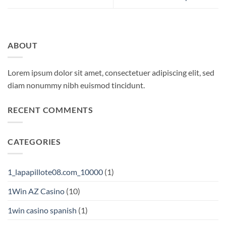
ABOUT
Lorem ipsum dolor sit amet, consectetuer adipiscing elit, sed
diam nonummy nibh euismod tincidunt.
RECENT COMMENTS
CATEGORIES
1_lapapillote08.com_10000
(1)
1Win AZ Casino
(10)
1win casino spanish
(1)