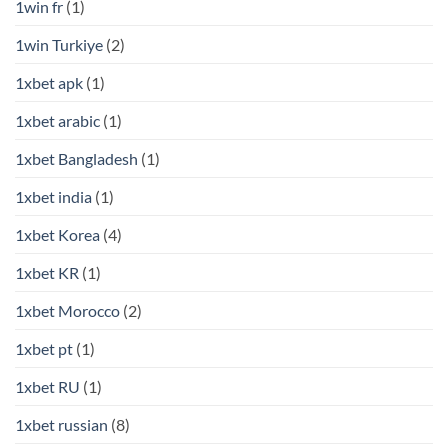
1win fr
(1)
1win Turkiye
(2)
1xbet apk
(1)
1xbet arabic
(1)
1xbet Bangladesh
(1)
1xbet india
(1)
1xbet Korea
(4)
1xbet KR
(1)
1xbet Morocco
(2)
1xbet pt
(1)
1xbet RU
(1)
1xbet russian
(8)