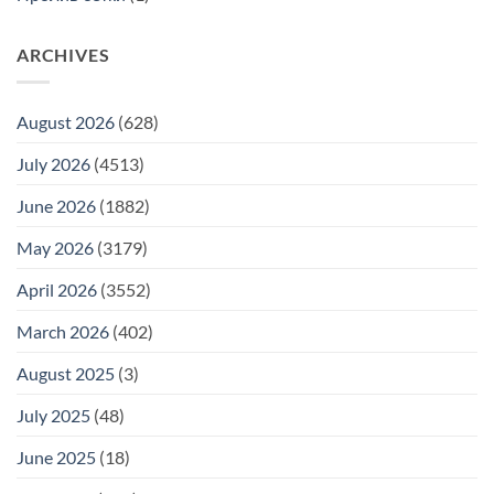
ARCHIVES
August 2026
(628)
July 2026
(4513)
June 2026
(1882)
May 2026
(3179)
April 2026
(3552)
March 2026
(402)
August 2025
(3)
July 2025
(48)
June 2025
(18)