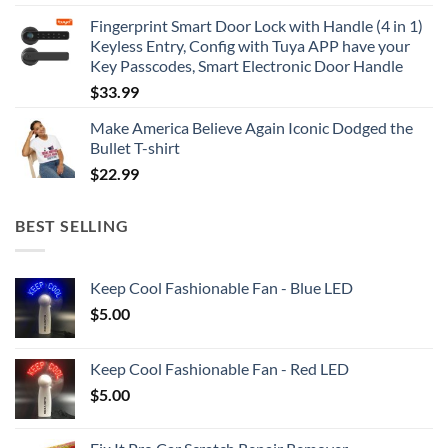
Fingerprint Smart Door Lock with Handle (4 in 1)
Keyless Entry, Config with Tuya APP have your
Key Passcodes, Smart Electronic Door Handle
$
33.99
Make America Believe Again Iconic Dodged the
Bullet T-shirt
$
22.99
BEST SELLING
Keep Cool Fashionable Fan - Blue LED
$
5.00
Keep Cool Fashionable Fan - Red LED
$
5.00