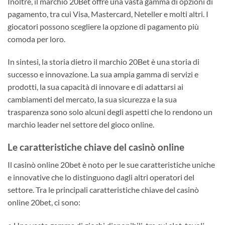
Inoltre, il marchio 20Bet offre una vasta gamma di opzioni di
pagamento, tra cui Visa, Mastercard, Neteller e molti altri. I
giocatori possono scegliere la opzione di pagamento più
comoda per loro.
In sintesi, la storia dietro il marchio 20Bet è una storia di
successo e innovazione. La sua ampia gamma di servizi e
prodotti, la sua capacità di innovare e di adattarsi ai
cambiamenti del mercato, la sua sicurezza e la sua
trasparenza sono solo alcuni degli aspetti che lo rendono un
marchio leader nel settore del gioco online.
Le caratteristiche chiave del casinò online
Il casinò online 20bet è noto per le sue caratteristiche uniche
e innovative che lo distinguono dagli altri operatori del
settore. Tra le principali caratteristiche chiave del casinò
online 20bet, ci sono: