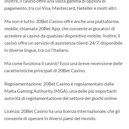
Inoltre, il casinò offre una vasta gamma di opzioni di
pagamento, tra cui Visa, Mastercard, Neteller e molti altri.
Ma non è tutto: 20Bet Casino offre anche una piattaforma
mobile, chiamata 20Bet App, che consente ai giocatori di
accedere al casinò da qualsiasi dispositivo mobile. Inoltre, il
casinò offre un servizio di assistenza clienti 24/7, disponibile
in diverse lingue, tra cui l’italiano.
Ma come funziona il casinò? Ecco una breve recensione delle
caratteristiche principali di 20Bet Casino:
Regolamentazione: 20Bet Casino è regolamentato dalla
Malta Gaming Authority (MGA), una delle più importanti
autorità di regolamentazione del settore dei giochi online.
Licenza: 20Bet Casino ha una licenza internazionale, che gli
consente di operare in diversi paesi del mondo.