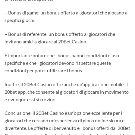
– Bonus di game: un bonus offerto ai giocatori che giocano a
specifici giochi.
– Bonus di referente: un bonus offerto ai giocatori che
invitano amici a giocare al 20Bet Casino.
È importante notare che i bonus hanno condizioni d’uso
specifiche e che i giocatori devono rispettare queste
condizioni per poter utilizzare i bonus.
Inoltre, il 20Bet Casino offre anche un’applicazione mobile, il
20bet app, che consente ai giocatori di giocare in movimento
e ovunque essi si trovino.
Conclusione: il 20Bet Casino è un’opzione eccellente per i
giocatori che cercano un’esperienza di gioco online sicura e
divertente. Le offerte di benvenuto e i bonus offerti dal 20Bet