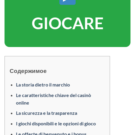
GIOCARE
Содержимое
La storia dietro il marchio
Le caratteristiche chiave del casinò
online
La sicurezza e la trasparenza
I giochi disponibili e le opzioni di gioco
Le offerte di benvenuto e i bonus